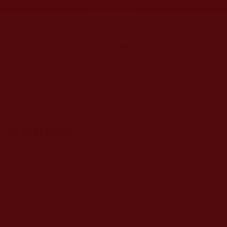
更多文章
第三世多杰羌佛
辦公室公告(第四
十七號公告）
(2016年1月1日)
發表新回應