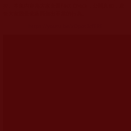
控。本集內容為大家全面Fact Check，公開真相，避
免大家因受蒙蔽而做出不當的行為。
https://youtu.be/xDpot3cfERE