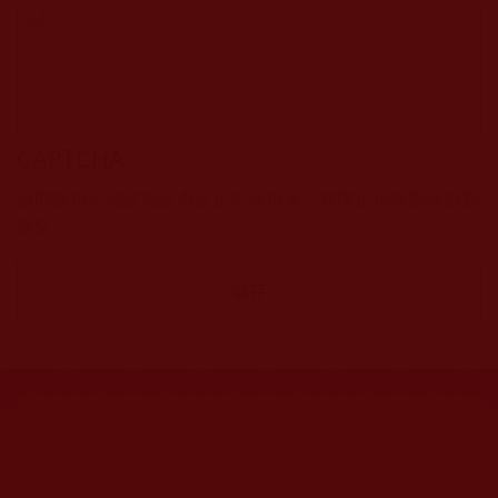
CAPTCHA
該問題用於測試您是否是正常使用者，並防止垃圾郵件自動
提交。
網站文章總數：
7195
網站圖片總數：
17881
網站影視總數：
1657
網站檔案總數：
1118
今日瀏覽人次：
1228
總瀏覽人次：
3096026