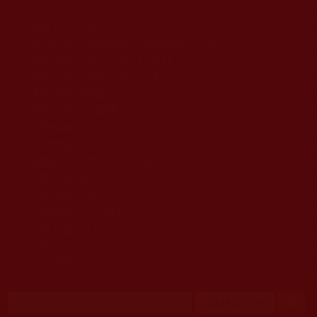
移至主內容
首頁
佛教文告通知 (370)
第三世多杰羌佛簡介與相關資訊 (423)
佛菩薩尊者高僧大德們 (421)
佛教各單位資訊與法會活動 (417)
佛教經藏法義論著 (776)
佛教法會聖蹟證量 (149)
佛教鑑師之道 (292)
佛教聞法點 (792)
佛教修行受用與知見 (3823)
菩提行德 (494)
理諦護法 (726)
文學藝術工巧 (691)
娑婆有溫情 (107)
科學眼 (110)
線上學院 (11)