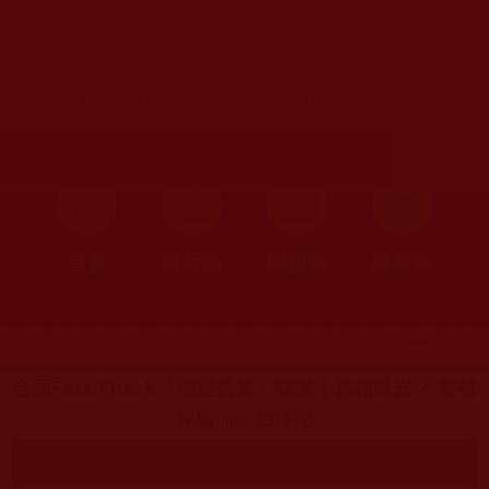
首頁
»
理諦護法
»
捍衛南無第三世多杰羌佛
»
受誣陷迫害
全面Fact Check「明星佛堂」騙案｜
真相曝光 不要被矇騙而誣蔑佛陀
首頁
圖片區
影視區
檔案區
發文時間：2022年06月19日 星期日
瀏覽次數：771
全面Fact Check「明星佛堂」騙案｜真相曝光 不要被
矇騙而誣蔑佛陀