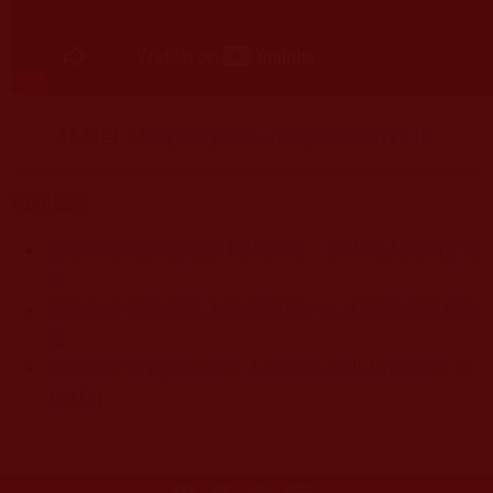
轉載自：
https://youtu.be/gtQ96kkWC1k
相關資訊
香港黃曉穗詐騙案的判決新聞，當時的人民網之報
導
當時在香港義雲高大師館現場的人士證明黃曉穗詐
騙
香港法院判處黃曉穗等人的最終判決書(2004年12
月3日)