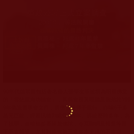
90年代信眾曾包括著名藝人張學友等被稱為明星佛堂
的「雲慈慧海功德會」，其前會長黃曉穗及胞弟於199
9年偽造董事會文件，將佛堂抵押予銀行，詐騙6千多
萬元巨款，經審訊後判處監禁9年。訴訟歷時多年，為
了脱罪，黃曉穗多番誣蔑佛陀，令互聯網及報章等留
下不實報導，尤其對南無第三世多杰羌佛的不實指