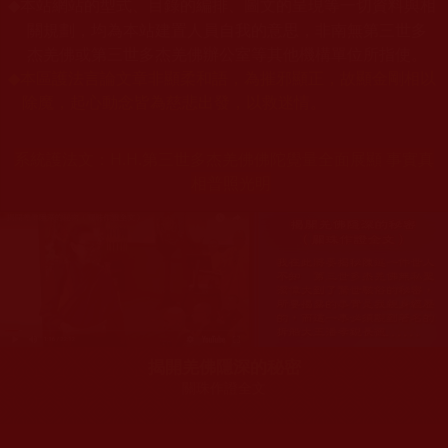
本站網站的型式、目錄的編排、圖文的呈現等一切資料與相
◆
關規劃，均為本站建置人員自我的意思，非南無第三世多
杰羌佛或第三世多杰羌佛辦公室等其他機構單位所指使。
◆
本區護法言論文章非顯柔和語，為摧邪顯正，故顯金剛相以
除魔，起心動念皆為慈悲出發，以救迷情。
系統護法文：
H.H.第三世多杰羌佛佛陀覺量全面展顯 事實真
相普照光明
揭開羌佛隱深的秘密
關珠作證全文
您在這裡