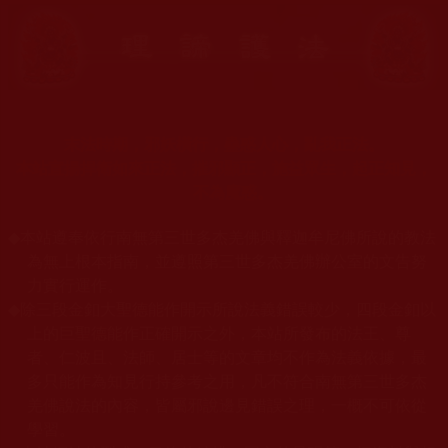
末法時期，邪妖橫行，蠱惑人心，亂我正法。
本站宣揚捍衛如來正法，摧邪顯正，施益眾生，起正知見，
不為魔惑。
◆
本站遵奉依行南無第三世多杰羌佛與釋迦牟尼佛所說的教法
為無上根本指南，並遵照第三世多杰羌佛辦公室的文告努
力實行運作。
◆
除三段金釦大聖德能作開示所說法義錯誤較少，四段金釦以
上的巨聖德能作正確開示之外，本站所發布的法王、尊
者、仁波且、法師、居士等的文章均不作為法義依據，最
多只能作為知見行持參考之用，凡不符合南無第三世多杰
羌佛說法的內容，皆屬邪說邊見錯誤之理，一概不可依從
學習。