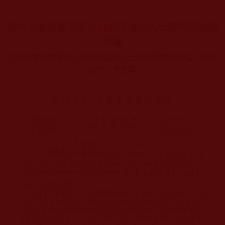
當時在香港義雲高大師館現場的人士證明黃曉穗
詐騙
當時在香港義雲高大師館現場的人士證明黃曉穗詐騙－香港
證明－唐登華