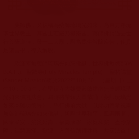
藥師佛，又被稱為藥師琉璃光如來，為東方淨琉
璃世界教主，其國土莊嚴乃極樂國。藥師佛於過去世
行菩薩道時，發十二大願，願為眾生解除疾苦，使具
足諸善根，導入解脫。
欣逢南無藥師琉璃光如來佛誕，世界佛教總部(W.
B.A.H.)、聖蹟寺(Holy Miracles Temple) 、聖格講堂
(Sanger Mission)將於2022年10月30日（星期日）上
午10：00 am，在聖蹟寺大雄寶殿啟建南無藥師琉璃
光如來佛誕法會。屆時將帶領大眾恭誦《藥師琉璃光
如來本願功德經》，舉行佛前大供，以此功德恭祝南
無藥師琉璃光如來佛誕，祈願世界和平，風調雨順，
國泰民安，消災延壽，福壽康寧，家庭和樂，盡除業
障，福慧圓滿。歡迎十方善信踴躍參與，共霑法益！