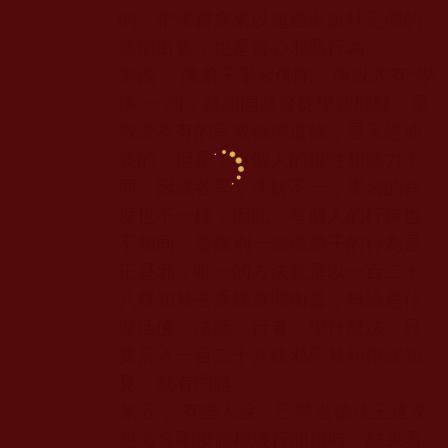
的，把佛書拿來以超過出版社定價的
高價出售，也是貪心邪惡行為。
第四， 佛弟子學習佛陀，所以才有“學
佛”一詞，就如同基督徒學習耶穌，是
教派本有的宗教倫理道德，是天經地
義的，但是，每個人的根性和業力不
同，因緣各異，理解不一，學習的程
度也不一樣，因此，每個人的行持也
不相同。要鑑別一個佛弟子的行為是
正是邪，唯一的方法就是以一百二十
八條知見去逐條應照衡量，無論是什
麼活佛、法師、行者、學什麼法，只
要落入一百二十八條邪惡見和錯誤知
見，就有問題。
第五， 有些人說，巴登洛德法王這次
應考金剛換體禪境行開頂時，結果看