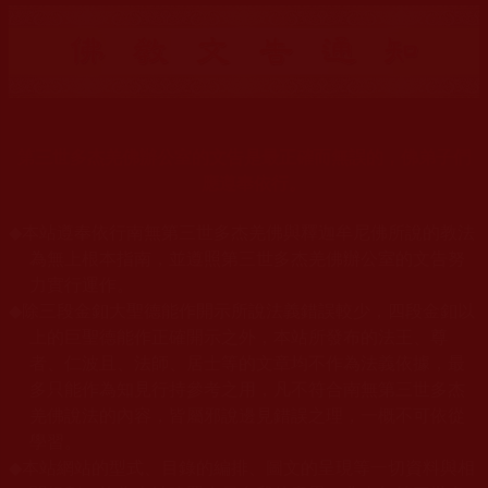
第三世多杰羌佛辦公室的文告是最正確而無誤的，佛弟子們
應遵奉依行。
◆
本站遵奉依行南無第三世多杰羌佛與釋迦牟尼佛所說的教法
為無上根本指南，並遵照第三世多杰羌佛辦公室的文告努
力實行運作。
◆
除三段金釦大聖德能作開示所說法義錯誤較少，四段金釦以
上的巨聖德能作正確開示之外，本站所發布的法王、尊
者、仁波且、法師、居士等的文章均不作為法義依據，最
多只能作為知見行持參考之用，凡不符合南無第三世多杰
羌佛說法的內容，皆屬邪說邊見錯誤之理，一概不可依從
學習。
◆
本站網站的型式、目錄的編排、圖文的呈現等一切資料與相