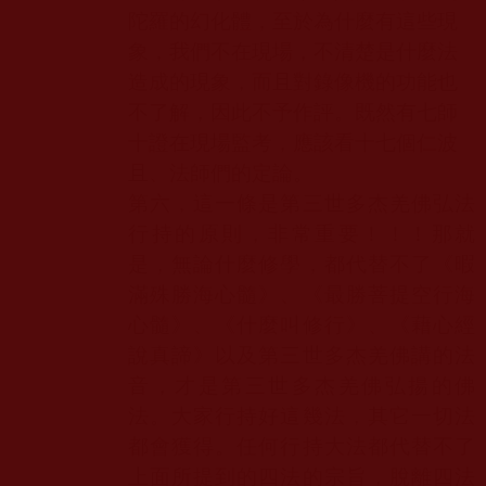
陀羅的幻化體，至於為什麼有這些現
象，我們不在現場，不清楚是什麼法
造成的現象，而且對錄像機的功能也
不了解，因此不予作評。既然有七師
十證在現場監考，應該看十七個仁波
且、法師們的定論。
第六，這一條是第三世多杰羌佛弘法
行持的原則，非常重要！！！那就
是，無論什麼修學，都代替不了《暇
滿殊勝海心髓》、《最勝菩提空行海
心髓》、《什麼叫修行》、《藉心經
說真諦》以及第三世多杰羌佛講的法
音，才是第三世多杰羌佛弘揚的佛
法。大家行持好這幾法，其它一切法
都會獲得。任何行持大法都代替不了
上面所提到的四法的宗旨，脫離四法