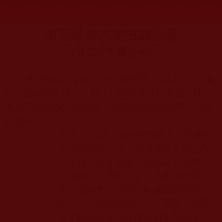
發文時間：2011年11月17日 星期四
瀏覽次數：97
第三世多杰羌佛辦公室
(
第二十五號公告
)
學佛修行，必須具有正知正見，否則，知見偏
邪，就脫離依佛的行持，而失掉修行的本質。茲就
佛弟子關心的一些問題，第三世多杰羌佛辦公室公
告如下：
第一， 在幾千年的佛教史上，釋迦牟
尼佛經教中有說：弟子供養三寶或傳
法之師，是種福田，亦是基本禮儀，
是應該的，至於第三世多杰羌佛為什
麼不收供養，難道這是佛教的美德
嗎？今天明確告訴行人：不是！而是
為了防止邪見之師借祂的名義詐騙行