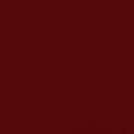
到了人群中和滿虛空都是不同顏色、
不同光度、不同形狀、且閃光變幻出
現消失、消失又出現的曼陀羅，問這
是修什麼法的威神力造成的佛土世
界？
我們辦公室早已公告：自始至終
都不參與聖德非聖德的考試，第三世
多杰羌佛在辦公室的第二十三號公告
已明說不參與聖德考試。今天已經是
再三說明，第三世多杰羌佛沒有參與
聖德的考試，以後也不參與任何聖德
的考試。你們要印證考試時虛空的境
相，和喜饒根登修金剛換體禪開頂的
結果，第三世多杰羌佛和辦公室對此
不了解實情，僅從錄像帶上看到了在
虛空有大小、各種顏色如西藏唐卡曼