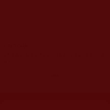
CAPTCHA
該問題用於測試您是否是正常使用者，並防止垃圾郵件自動
提交。
網站文章總數：
7195
網站圖片總數：
17882