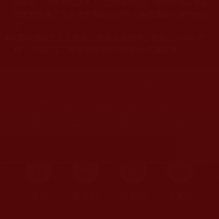
關規劃，均為本站建置人員自我的意思，非南無第三世多
杰羌佛或第三世多杰羌佛辦公室等其他機構單位所指使派
令。
當其他機構之文告與第三世多杰羌佛辦公室的文告相衝突
◆
時，一切以第三世多杰羌佛辦公室的文告為依準。
您在這裡
首頁
»
佛教文告通知
»
第三世多杰羌佛辦公室公告與通知
第三世多杰羌佛辦公室公告(第二十
五號公告)(2011年11月15日)
首頁
圖片區
影視區
檔案區