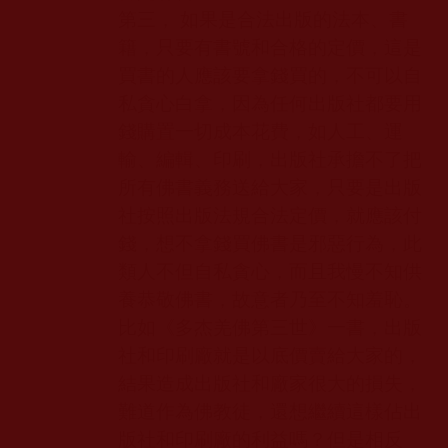
第三， 如果是合法出版的法本、書
籍，只要有書號和合格的定價，這是
買書的人應該要拿錢買的，不可以自
私貪心白拿，因為任何出版社都要用
錢購置一切成本花費，如人工、運
輸、編輯、印刷，出版社承擔不了把
所有佛書義務送給大家，只要是出版
社按照出版法規合法定價，就應該付
錢，想不拿錢買佛書是邪惡行為，此
類人不但自私貪心，而且我慢不知供
養恭敬佛書，故意者乃至不知羞恥。
比如《多杰羌佛第三世》一書，出版
社和印刷廠就是以底價賣給大家的，
結果造成出版社和廠家很大的損失，
難道作為佛教徒，還想繼續這樣佔出
版社和印刷廠的利益嗎？但是相反