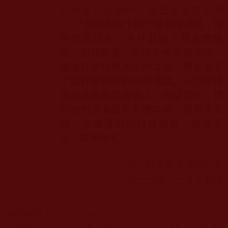
即會落入邊道中。第三世多杰羌佛
說：“
我沒有在七師十證前考過試，沒
有特異功夫，考什麼呢？我是慚愧
者，但我卻有一大法中的至高大法，
無論什麼特異大法的成就，都超越不
了我行持四法的至高成就。十方諸佛
要的是無私幫助他人，利益眾生，帶
給他們個個悉皆常樂幸福，而不求回
報，這就是我的行持宗旨，至高大
法，成就根本。
”
第三世多杰羌佛辦公室
二零一一年十一月十五日
原文網址：
http://www.hhdcb3office.org/html/info
rmation/announcement_no25_2011_11_15.html