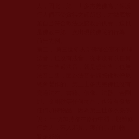
人，因此，第三世多杰羌佛為了保護
行人們不受貪得之師所惑，才徹底放
棄自己符合教法應該收的供養，這也
是佛教中第一次出現的佛陀的行為，
前無先例。
第二， 第三世多杰羌佛辦公室不管理
法音，也沒有法音，從來沒有以任何
方式出售過法音，就是想出售，也無
法音出售，因為法音是國際佛教僧尼
總會製作的。第三世多杰羌佛也沒有
賣過法本、書籍、佛像、法器、金剛
繩、金剛砂等任何物品，也沒有發放
任何加持物品，因為第三世多杰羌佛
說：“一切加持都在修行中得，脫離修
行之人，落入邪見，獲任何加持物，
皆是邪物。”