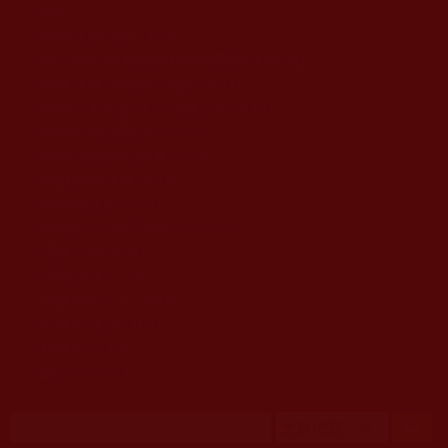
移至主內容
首頁
佛教文告通知 (370)
第三世多杰羌佛簡介與相關資訊 (423)
佛菩薩尊者高僧大德們 (421)
佛教各單位資訊與法會活動 (417)
佛教經藏法義論著 (776)
佛教法會聖蹟證量 (149)
佛教鑑師之道 (292)
佛教聞法點 (792)
佛教修行受用與知見 (3823)
菩提行德 (494)
理諦護法 (726)
文學藝術工巧 (691)
娑婆有溫情 (107)
科學眼 (110)
線上學院 (11)