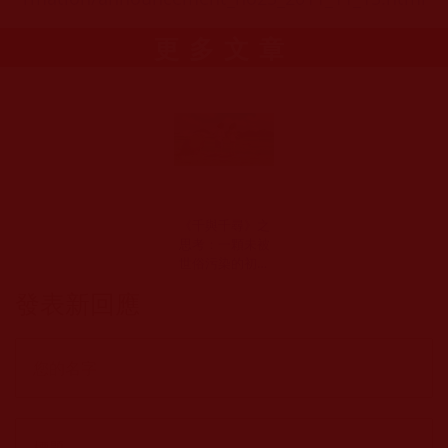
更多文章
《千與千尋》之
思考：一顆未被
世俗污染的初心
(拈花一笑)
發表新回應