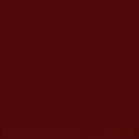
移至主內容
首頁
佛教文告通知 (370)
第三世多杰羌佛簡介與相關資訊 (423)
佛菩薩尊者高僧大德們 (421)
佛教各單位資訊與法會活動 (417)
佛教經藏法義論著 (776)
佛教法會聖蹟證量 (149)
佛教鑑師之道 (292)
佛教聞法點 (792)
佛教修行受用與知見 (3823)
菩提行德 (494)
理諦護法 (726)
文學藝術工巧 (691)
娑婆有溫情 (107)
科學眼 (110)
線上學院 (11)