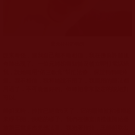
愛犬拉拉的萌態
說來奇怪，連我自己都不敢相信，我在佛前許願後
奇跡出現了。一位元師姐得知情況後立即打電話給
我，說她能用“佑三軟膏”幫忙治療，保證狗狗能痊
癒。我不相信，我和她說不用了，我能用的辦法都
用過了，不可能會好的。但師姐非常堅定的說絕對
可以。
師姐來時，拉拉已絕食
6
天了，它的眼睛被粘液糊起
來睜不開，快瞎的樣子。我們在佛堂頂禮後開始播
放第三世多杰羌佛法音。我抱著拉拉，王師姐取出