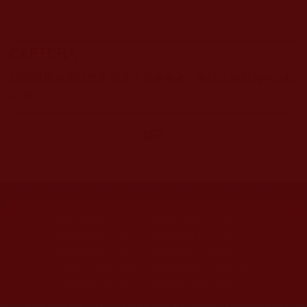
CAPTCHA
該問題用於測試您是否是正常使用者，並防止垃圾郵件自動
提交。
網站文章總數：
7195
網站圖片總數：
17882
網站影視總數：
1658
網站檔案總數：
1118
今日瀏覽人次：
1257
總瀏覽人次：
3093988
今日瀏覽文章數：
978
總瀏覽文章數：
2355166
今日瀏覽影視數：
101
總瀏覽影視數：
91007