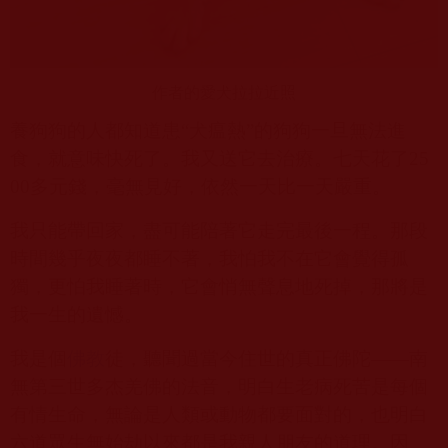
作者的愛犬拉拉近照
養狗狗的人都知道患“犬瘟熱”的狗狗一旦無法進
食，就意味快死了。我又送它去治療。七天花了
25
00
多元錢，毫無見好，依然一天比一天嚴重。
我只能帶回家，盡可能陪著它走完最後一程。那段
時間幾乎夜夜都睡不著，我怕我不在它會覺得孤
獨，更怕我睡著時，它會悄無聲息地死掉，那將是
我一生的遺憾。
我是個
佛教
徒，聽聞過當今住世的真正佛陀——南
無第三世多杰羌佛的法音，明白生老病死苦是每個
有情生命，無論是人類或動物都要面對的，也明白
六道眾生無始劫以來都是我親人朋友的道理。因