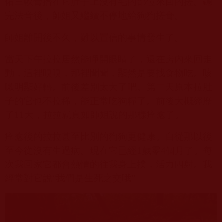
佑三軟膏擠在它肚子上沒有毛的部位來回的搓。聽
完法音後，師姐又繼續不停地給狗狗搓膏。
師姐離開後不久，難以置信的事情發生了。
當天下午拉拉居然能睜開眼睛了，還在房內來回走
動，這裡嗅嗅，那裡聞聞，顯然是要找食物吃。咳
嗽明顯好轉。前後差別太大了吧。第二天原本拉肚
子的它也不拉稀，能正常吃狗糧了。前後大概經歷
了
11
天，拉拉就真如師姐說的那樣痊癒了。
痊癒後的拉拉甚至比別的狗狗更健康。自從那以後
至今從沒有生過病。現在它已經
1
歲零
4
個月了。每
次我回家它都會熱情的往我身上撲，活力四射。我
經常對它說“我們是生死之交哦”