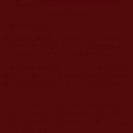
作者帶愛犬拉拉拜佛
我是個愛狗之人但狗運不佳。
我前後領養了兩隻狗，竟然都是“犬瘟熱”的病狗。
一隻死了，另一隻在奄奄一息時，由於我虔誠求
佛，佛祖顯靈，“派”來了個“神醫”救了它的命。
我養的第一隻狗狗是串串犬“小小”。她出生
13
天與
我結緣，可僅
4
天，它就因患“犬瘟熱”走完了生命旅
程。我在公園樹林裡一邊哭一邊持超度咒安葬了
它。
半年後，我家又迎來了出生兩個多月的拉布拉多
犬“拉拉”。真倒楣，拉拉進門第
7
天又檢測出患“犬
瘟熱”。醫生說只有
50%
治癒率……。第二天，拉拉
就開始無法進食了。