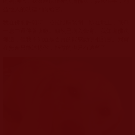
的狗狗吧，我發願以積極弘揚佛法，參與佛事，利
益他人的功德回向給它。
我在佛前許願時，拉拉眼睛緊閉，趴在地上，奄奄
一息中還伴著咳嗽。顯然已病入膏肓。我知道佛法
無邊，但我不知道是否真的能感動佛祖顯靈。我實
在無奈只能這樣做，能做的也只有這些了。