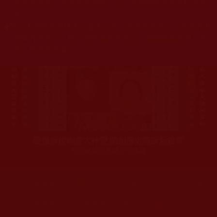
杰羌佛或第三世多杰羌佛辦公室等其他機構單位所指使派
令。
◆
本區大量轉載諸佛弟子修學如來正法的受用文章，其內容可
能有若干錯誤，故只能作為參考交流、薰陶鼓勵之用，不
為正見法理依據。
聖僧寂後肉身大神變 開創佛史圓寂新篇章
印證解脫法源就在羌佛處
您在這裡
首頁
»
佛教修行受用與知見
»
學佛聞法受用心得
»
惡患病
您在這裡
首頁
»
佛教聞法點
»
佛教修行分享
»
學佛聞法受用心得