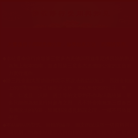
大量佛弟子恭聞羌佛法音，修學如來正法，而獲諸受用。
◆
本站遵奉依行南無第三世多杰羌佛與釋迦牟尼佛所說的教法
為無上根本指南，並遵照第三世多杰羌佛辦公室的文告努
力實行運作。
◆
除三段金釦大聖德能作開示所說法義錯誤較少，四段金釦以
上的巨聖德能作正確開示之外，本站所發布的法王、尊
者、仁波且、法師、居士等的文章均不作為法義依據，最
多只能作為知見行持參考之用，凡不符合南無第三世多杰
羌佛說法的內容，皆屬邪說邊見錯誤之理，一概不可依從
學習。
◆
本站網站的型式、目錄的編排、圖文的呈現等一切資料與相
關規劃，均為本站建置人員自我的意思，非南無第三世多