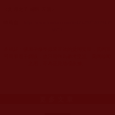
（文
/
海之子 編輯
/
左波）
轉載自：
http://www.toutiao.com/i642329072019439
6673/
本站註：佛弟子修學如來正法的受用文章，其內容
可能有若干錯誤，故只能作為參考交流、薰陶鼓勵
之用，不為正見法理依據。
更多文章