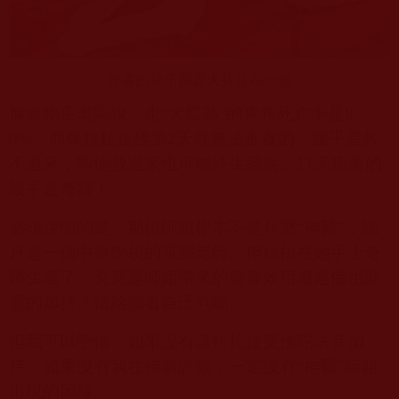
作者的兒子與愛犬拉拉在一起
據寵物店老闆說，患“犬瘟熱”的狗狗死亡率是
8
0%
，而像拉拉這樣第
2
天就無法進食的，幾乎是救
不過來，即使救過來也可能終生殘疾。
11
天痊癒的
幾乎是奇跡！
必須說明的是，那位師姐根本不是什麼“神醫”，她
只是一個中專學校的電腦老師。但拉拉在她手上奇
跡生還了，究竟是師姐帶來的藥膏效用還是佛祖顯
靈的加持？留給讀者自己判斷。
但我可以堅信，如果沒有讓拉拉接受佛陀法音加
持，如果沒有我在佛前許願，一定沒有“神醫”師姐
出現的因緣。