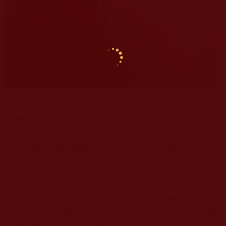
作者出行，總喜歡帶著拉拉坐在車後座
求醫無門我只有求佛祖顯靈了。我將拉拉抱到佛
堂，跟我一起聽聞佛陀法音，我希望在它生命的最
後時刻能通過聞聽佛陀法音得到加持，哪怕無法治
癒也給它種個學佛種子，來世能投胎做人學佛法。
我跪在佛堂裡聲淚俱下地向佛菩薩祈說，至高無上
的南無第三世多杰羌佛，大慈大悲的南無觀世音菩
薩，十方諸佛菩薩啊，我求求你們來救救我家可憐