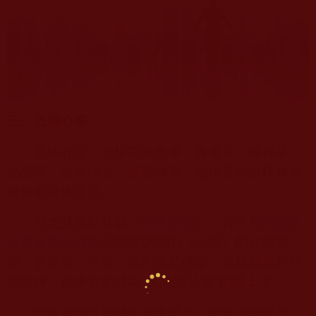
三、丟臉心寒
退休在家，老楊閑來無事，養養花，種種草，
品品茶，念念佛號，聽聽佛樂，他很喜歡這樣修身
養性的退休生活。
他尤其喜歡聆聽《
稀世絕唱
》。其中有
南無第
三世多杰羌佛
用不同聲調唱的《心經》的音樂專
輯。多年來，只要一聽到這些佛樂，老楊就感到特
別寧靜，彷彿真的成為“大隱隱於市”的隱士了。
但在這燈紅酒綠的省會城市，老楊沒能隱住。