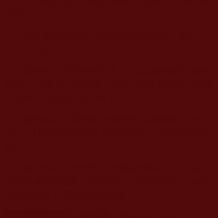
來。”老楊腹誹道。他越想越氣，這真是丟人丟到姥
姥家了。
他不相信這就是“青出於藍而勝於藍”，絕對
是“人走茶涼”。
退休後，他常有失落感，但這次給他的刺激特
別大。“沒有我一手栽培、提拔，你杜興能坐上總編
位置嗎？怎麼就忘本了呢？”
越想越躁，還是聽下佛樂吧。老楊盤腿坐到沙
發上，打開手機保存的《稀世絕唱》，依然閉目聆
聽。
那渾厚高亢的歌聲，是佛陀的聲音，是天籟之
音從遙遠虛空飄來，飄渺之間，老楊感覺自己被帶
入幽幽深谷，又慢慢升向虛空……