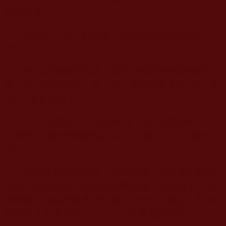
因果科學。
冥想中，他不斷盤查、回憶杜興的為人和經
歷。
杜興從鄉鎮到省城，從市級晚報到省屬機關
報，從小編到總編，這一路，每次轉折都有“貴人相
助”，這是為何？
“欲知前世因，今生受者是，欲知來世果，今生
作者是。”透過佛家的這句話，老楊明白了一個道
理：
自己提攜幫助杜興，無怨無悔，包括看到杜興
的第一眼就喜歡，那就是前世善緣，今生善果。從
表面看，他確實有恩于杜興。但更有可能是，杜興
的前世先有恩於自己，自己今生來報恩於他。