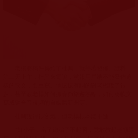
老楊將稿件傳給了杜興，就等著發佈。誰料，
第二天上午，杜興來電說，黨報用戶端不能發佈這
樣的軟文，要重寫。他振振有詞的對老楊說了很
多，甚至教老楊如何抓春節旅遊熱點，如何將軟文
寫成融合音視頻的自媒體新聞等。
杜興說得很客氣，但老楊根本聽不進。
“好小子，當了總編了不起啊，竟敢教起老領導