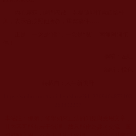
內心霧霾，瞬間盡散。老楊隨即打電話給杜
興，表示會按照他所教，重寫稿件……
正是：一念是“佛”，一念是“魔”。南無阿彌陀
佛！
撰稿：左哇
編輯：悅色
轉載自：人生新視野
https://weibo.com/ttarticle/p/show?id=2309404872103
269892297
本站註：佛弟子修學如來正法的知見與受用文章，
其內容可能有若干錯誤，故只能作為參考交流、薰
陶鼓勵之用，不為正見法理依據，一切法義以南無