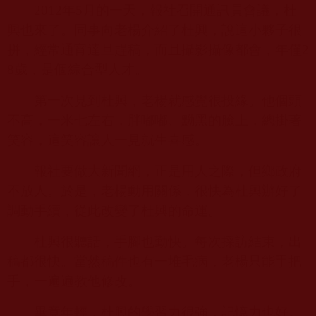
2012
年
5
月的一天，報社召開通訊員會議，杜
興也來了。同事向老楊介紹了杜興，說這小夥子很
拼，經常通宵達旦趕稿，而且攝影攝像都會，年僅
2
8
歲，是個綜合型人才。
第一次見到杜興，老楊就感覺很投緣。他個頭
不高，一米七左右，胖嘟嘟、黝黑的臉上，總掛著
笑容，這笑容讓人一見就生喜感。
報社要做大新聞網，正是用人之際，但鄉政府
不放人。於是，老楊動用關係，很快為杜興辦好了
調動手續，從此改變了杜興的命運。
杜興很聽話，手腳也勤快。每次採訪結束，出
稿都很快。當然稿件也有一堆毛病，老楊只能手把
手，一遍遍教他修改。
畢竟年輕，杜興的學習力很強，記憶力也好。