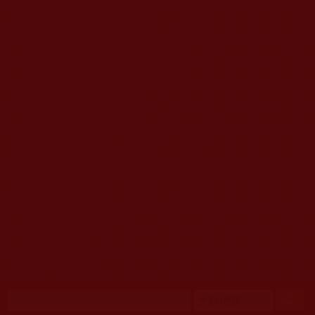
移至主內容
首頁
佛教文告通知 (370)
第三世多杰羌佛簡介與相關資訊 (423)
佛菩薩尊者高僧大德們 (421)
佛教各單位資訊與法會活動 (417)
佛教經藏法義論著 (776)
佛教法會聖蹟證量 (149)
佛教鑑師之道 (292)
佛教聞法點 (792)
佛教修行受用與知見 (3823)
菩提行德 (494)
理諦護法 (726)
文學藝術工巧 (691)
娑婆有溫情 (107)
科學眼 (110)
線上學院 (11)