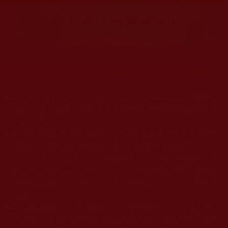
大量佛弟子恭聞羌佛法音，修學如來正法，而獲諸受用。
◆
本站遵奉依行南無第三世多杰羌佛與釋迦牟尼佛所說的教法
為無上根本指南，並遵照第三世多杰羌佛辦公室的文告努
力實行運作。
◆
除三段金釦大聖德能作開示所說法義錯誤較少，四段金釦以
上的巨聖德能作正確開示之外，本站所發布的法王、尊
者、仁波且、法師、居士等的文章均不作為法義依據，最
多只能作為知見行持參考之用，凡不符合南無第三世多杰
羌佛說法的內容，皆屬邪說邊見錯誤之理，一概不可依從
學習。
◆
本站網站的型式、目錄的編排、圖文的呈現等一切資料與相
關規劃，均為本站建置人員自我的意思，非南無第三世多