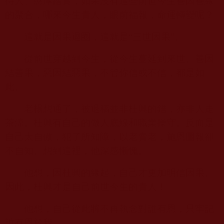
待人、憨厚踏實，如果沒有這些前世今生善因善緣
的聚合，哪來今生貴人，眼前福報，命運轉變呢？
這就是因果迴圈，這就是“三世因果”。
從前世穿越到今生，從今生蔓延到來世。善因
結善果，惡因結惡果，不管你信或不信，都是如
此。
老楊想通了，被退稿並非杜興的錯，亦非人走
茶涼。杜興有自己的做人底線和職業操守。反而是
自己太自傲，犯了所知障，以老賣老，施恩圖報卻
不自知。想到這裡，他深感慚愧。
他想，因杜興的緣起，自己才更加明信因果。
因此，杜興才是自己前世今生的貴人！
他想，自己從此將不再執念對誰有恩，只牢記
誰有恩於我。