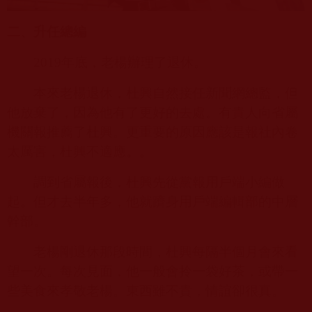
二、升任總編
2019
年底，老楊辦理了退休。
本來老楊退休，杜興自然接任新聞網總監，但
他放棄了，因為他有了更好的去處。有貴人向省屬
機關報推薦了杜興。更重要的原因應該是報社內卷
太厲害，杜興不適應。。
調到省屬報後，杜興先從黨報用戶端小編做
起。但才去半年多，他就躋身用戶端編輯部的中層
幹部。
老楊剛退休那段時間，杜興每隔半個月會來看
望一次。每次見面，他一般會拎一袋好茶，或帶一
些美食來孝敬老楊。東西雖不貴，情誼卻很真。