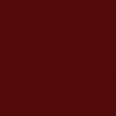
但漸漸地，他們見面的次數明顯少了，後來連
電話也少了。
2022
年上半年他們只會了一次面，還
是杜興接待一個外地縣宣傳部長，叫老楊來作陪
的。也許是疫情原因，也許杜興真的很忙。老楊常
嘀咕，他莫非忘了我這個“貴人”？
2022
年
10
月，“沒良心”的杜興來電話了，“老
哥，報告一個好消息，我被任命為黨報用戶端總編
了。”
“哈哈，祝賀你啊，以後我若有稿件就拜託你
了。”掛了電話，老楊心想，這傢伙命真好，走到哪
裡都有貴人提攜。