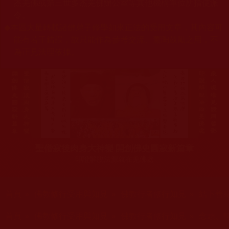
杰羌佛或第三世多杰羌佛辦公室等其他機構單位所指使派
令。
◆
本區大量轉載諸佛弟子修學如來正法的受用文章，其內容可
能有若干錯誤，故只能作為參考交流、薰陶鼓勵之用，不
為正見法理依據。
聖僧寂後肉身大神變 開創佛史圓寂新篇章
印證解脫法源就在羌佛處
您在這裡
首頁
»
佛教修行受用與知見
»
佛教行者修行知見
»
結下善
您在這裡
首頁
»
佛教修行受用與知見
»
佛教行者修行知見
»
念頭、