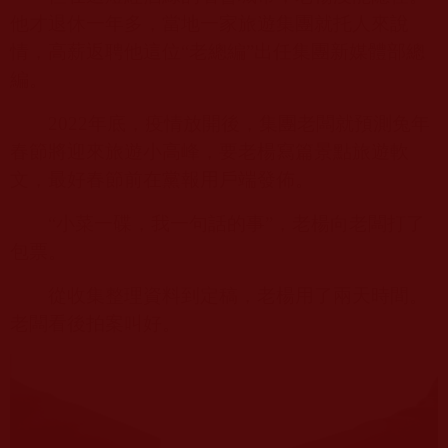
他才退休一年多，當地一家旅遊集團就托人來說
情，高薪返聘他這位“老總編”出任集團新媒體部總
編。
2022
年底，疫情放開後，集團老闆就預測兔年
春節將迎來旅遊小高峰，要老楊寫篇景點旅遊軟
文，最好春節前在黨報用戶端發佈。
“小菜一碟，我一句話的事”，老楊向老闆打了
包票。
從收集整理資料到定稿，老楊用了兩天時間。
老闆看後拍案叫好。