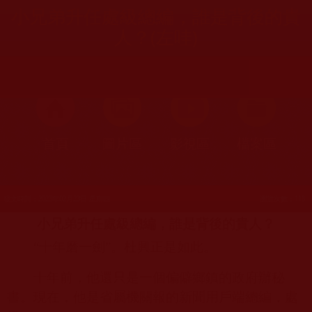
小兄弟升任處級總編，誰是背後的貴
人？(左哇)
首頁
圖片區
影視區
檔案區
發文時間：2023年02月23日 星期四
瀏覽次數：118
小兄弟升任處級總編，誰是背後的貴人？
“
十年磨一劍”。杜興正是如此。
十年前，他還只是一個偏僻鄉鎮的政府辦秘
書。現在，他是省屬機關報的新聞用戶端總編，處