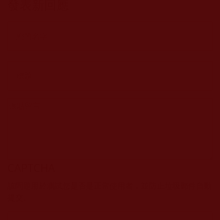
發表新回應
CAPTCHA
該問題用於測試您是否是正常使用者，並防止垃圾郵件自動
提交。