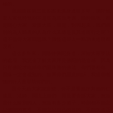
極的。
我跟隨在第三世多杰羌佛身邊很多年，佛陀他
老人家無時無刻不是在為眾生考慮，隨時隨地，都
是關心大家、愛護大眾，但是，對照起來，我們個
別的為人師表的人為什么又總是反其道而行之呢？
這不值得大家回思嗎？難怪這些人一點功夫道境都
沒有。
這么多年來，我隨侍佛陀身邊，深知大家學法
的處境，我完全了解大家拜見佛陀的急迫感，因為
只有佛陀才能給你們最殊勝的佛法，你們要相信，
因緣一定會成熟的。如果你們愿意的話，我這個慚
愧的行人會幫助你們的。
我今天給大家說這些，并不是要批評其他的仁
波且、法師、聞法上師們，而是要告訴大家，無論
是什么級別的人，無論有多少弟子，時刻都不能忘
記佛陀的教導、不能忘記自己的目的、不能失去正