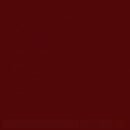
移至主內容
首頁
佛教文告通知 (370)
第三世多杰羌佛簡介與相關資訊 (423)
佛菩薩尊者高僧大德們 (421)
佛教各單位資訊與法會活動 (417)
佛教經藏法義論著 (776)
佛教法會聖蹟證量 (149)
佛教鑑師之道 (292)
佛教聞法點 (792)
佛教修行受用與知見 (3823)
菩提行德 (494)
理諦護法 (726)
文學藝術工巧 (691)
娑婆有溫情 (107)
科學眼 (110)
線上學院 (11)