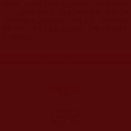
知正見，而要以大悲菩提心為基礎，最好是以一百
二十八條知見為準繩，做好眾生的表率，帶領大家
在學佛的道路上不斷增益，只有這樣，才不辜負佛
陀的期望，才不辜負眾生的供養，最後才能帶領眾
生一起成就。
更多文章
“枯者從他枯，榮
者從他榮”是讓我
們認命嗎？(南梔)