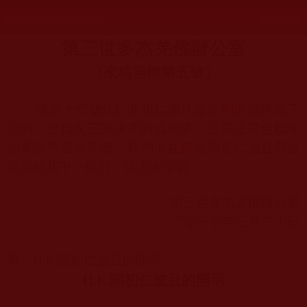
發文時間：2010年03月22日 星期一
瀏覽次數：69
第三世多杰羌佛辦公室
（來稿照轉第五號）
道果大聖德
H.E.
開初仁波且是金剛換體禪開了
頂的，是拙火三段水準的成就者，是真正符合標準
的實證聖量大聖德。我們現在轉發開初仁波且最近
開示的其中一部分，供大家學習。
第三世多杰羌佛辦公室
二零一零年三月二十日
附：
H.E.
開初仁波且的開示。
H.E.
開初仁波且的開示