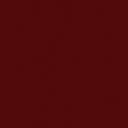
最近，接到一些虔誠的佛弟子的反應，這些反
應說明了我們個別的為人師表的人在處理佛法的問
題時，菩提心還不純正，知見還有待進步正確，整
體水準有待提高。
我們今天在座的有各種不同的人，有膚色白
的，有臉色黑的，有紅臉的，也有頭發黃的，有頭
髮白的，有胖的，有瘦的，有個子高的，也有個子
矮的，有矯健敏捷的，有行動遲緩的，大家來學習
真正的佛法，這就是緣，就是非常好的，不能以臉
色的白與黑、身體的胖與瘦來代表一個人的業力重
與輕，更不能以弟子的臉色來決定一個人的好與
壞。想當初，我的臉就帶黑色，但是佛陀老人家卻
傳給了我大法。有些人讓人實在想不通，竟然威嚇
弟子說：你的業障重，運氣不好，需要拿多少供
養、做什么佛事。其實這根本就不是佛事，我要
說，這種威嚇是極其不應該的，這是一種邪說謬