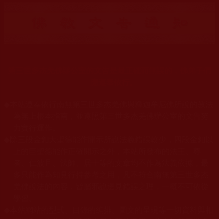
第三世多杰羌佛辦公室的文告是最正確而無誤的，佛弟子們
應遵奉依行。
◆
本站遵奉依行南無第三世多杰羌佛與釋迦牟尼佛所說的教法
為無上根本指南，並遵照第三世多杰羌佛辦公室的文告努
力實行運作。
◆
除三段金釦大聖德能作開示所說法義錯誤較少，四段金釦以
上的巨聖德能作正確開示之外，本站所發布的法王、尊
者、仁波且、法師、居士等的文章均不作為法義依據，最
多只能作為知見行持參考之用，凡不符合南無第三世多杰
羌佛說法的內容，皆屬邪說邊見錯誤之理，一概不可依從
學習。
◆
本站網站的型式、目錄的編排、圖文的呈現等一切資料與相