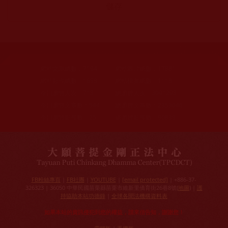
網站文章總數：
7194
網站圖片總數：
17881
網站影視總數：
1658
網站檔案總數：
1118
今日瀏覽人次：
718
總瀏覽人次：
3091298
今日瀏覽文章數：
544
總瀏覽文章數：
2353046
今日瀏覽影視數：
25
總瀏覽影視數：
90839
FB粉絲專頁
|
FB社團
|
YOUTUBE
|
[email protected]
| +886-37-
326323 | 36050 中華民國苗栗縣苗栗市維新里僑育街26巷8號(
地圖
) |
護
持協助本站功德錄
|
全球各聞法機構資料表
如果本站的資訊侵犯到您的權益，請來信告知，謝謝您！