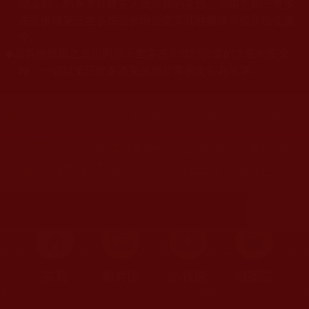
關規劃，均為本站建置人員自我的意思，非南無第三世多
杰羌佛或第三世多杰羌佛辦公室等其他機構單位所指使派
令。
當其他機構之文告與第三世多杰羌佛辦公室的文告相衝突
◆
時，一切以第三世多杰羌佛辦公室的文告為依準。
您在這裡
首頁
»
佛教文告通知
»
第三世多杰羌佛辦公室公告與通知
第三世多杰羌佛辦公室來稿照轉(來
稿照轉第五號）(2010年3月20日 )
首頁
圖片區
影視區
檔案區