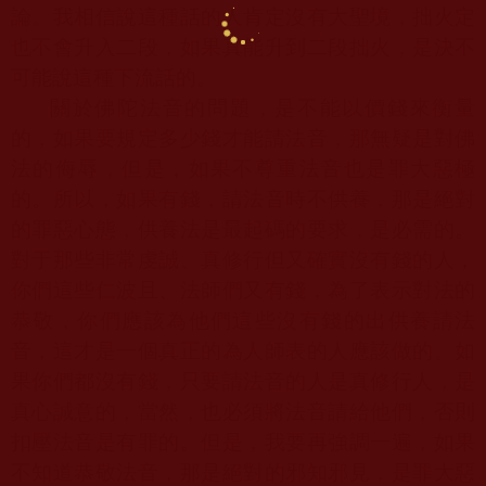
論。我相信說這種話的人肯定沒有大聖境，拙火定
也不會升入二段，如果真能升到二段拙火，是決不
可能說這種下流話的。
關於佛陀法音的問題，是不能以價錢來衡量
的，如果要規定多少錢才能請法音，那無疑是對佛
法的侮辱，但是，如果不尊重法音也是罪大惡極
的。所以，如果有錢，請法音時不供養，那是絕對
的罪惡心態，供養法是最起碼的要求，是必需的。
對于那些非常虔誠、真修行但又確實沒有錢的人，
你們這些仁波且、法師們又有錢，為了表示對法的
恭敬，你們應該為他們這些沒有錢的出供養請法
音，這才是一個真正的為人師表的人應該做的。如
果你們都沒有錢，只要請法音的人是真修行人，是
真心誠意的，當然，也必須將法音請給他們，否則
扣壓法音是有罪的。但是，我要再強調一遍，如果
不知道恭敬法音，那是絕對的邪知邪見，是罪大惡