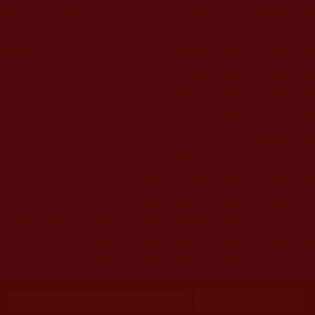
移至主內容
首頁
佛教文告通知 (370)
第三世多杰羌佛簡介與相關資訊 (423)
佛菩薩尊者高僧大德們 (421)
佛教各單位資訊與法會活動 (417)
佛教經藏法義論著 (776)
佛教法會聖蹟證量 (149)
佛教鑑師之道 (292)
佛教聞法點 (792)
佛教修行受用與知見 (3823)
菩提行德 (494)
理諦護法 (726)
文學藝術工巧 (691)
娑婆有溫情 (107)
科學眼 (110)
線上學院 (11)