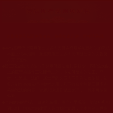
大量佛弟子恭聞羌佛法音，修學如來正法，而獲諸受用。
◆
本站遵奉依行南無第三世多杰羌佛與釋迦牟尼佛所說的教法
為無上根本指南，並遵照第三世多杰羌佛辦公室的文告努
力實行運作。
◆
除三段金釦大聖德能作開示所說法義錯誤較少，四段金釦以
上的巨聖德能作正確開示之外，本站所發布的法王、尊
者、仁波且、法師、居士等的文章均不作為法義依據，最
多只能作為知見行持參考之用，凡不符合南無第三世多杰
羌佛說法的內容，皆屬邪說邊見錯誤之理，一概不可依從
學習。
◆
本站網站的型式、目錄的編排、圖文的呈現等一切資料與相
關規劃，均為本站建置人員自我的意思，非南無第三世多