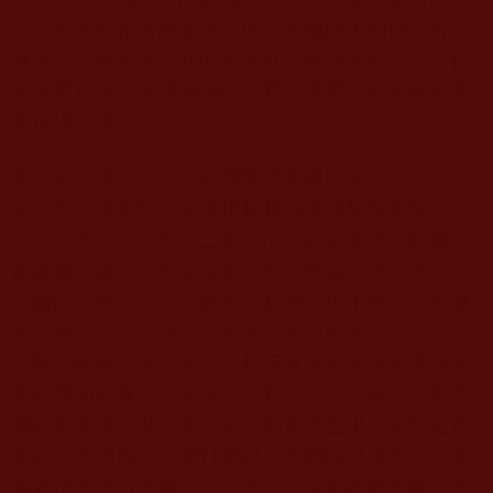
去，嘉義有報名的是十三個，其他的說他們一有空
就去。一進會場，我的眼淚就不聽使喚的直流，很
高興看到會場坐得滿滿的，我是多麼有福報能來參
加這場法會。
最不可思議的是不久前我剛從美國回來，一下交流
道，先生來載我，就直接載我到長庚醫院看我二
哥。在路上，先生說二哥癌症已經末期了，好幾次
很嚴重，還好二哥還沒走，所以我還見得到他。到
了醫院，看到二哥很難受，我的心也很痛，我什麼
都不多說，就一直誦六字明咒回向給他，等二哥好
些我才離開回家。第二天起床就接到慧珠來電說她
看到我的影像，想確認一下我是不是回來了，她問
我回來要做什麼，要不要跟她賣衛生紙。講到這裡
電話突然插播，二嫂打來說，照顧隔壁床的太太在
我走後就拿出地藏經在念誦，二哥就靜靜的聽，然