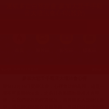
運頓多吉白菩提會-參加大悲千手觀
音大壇法會心得(麗寶)
首頁
圖片區
影視區
檔案區
發文時間：2013年06月27日 星期四
瀏覽次數：89
參加大悲千手觀音大壇法會心得
得知
12
月
16
日
要辦法會，心裡無比的高興，這是一
場不可多得的法會，之前只有美國和香港才有舉
辦，以我們現在的經濟狀況，還有很多人沒辦法參
加，感恩師父慈悲在嘉義舉辦，可以利益臺灣全體