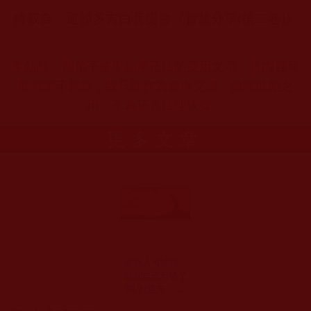
轉載自：
運頓多吉白菩提會《
智慧分享(第二卷)
》
本站註：佛弟子修學如來正法的受用文章，其內容可
能有若干錯誤，故只能作為參考交流、薰陶鼓勵之
用，不為正見法理依據。
更多文章
說別人可憐時，
想到自己可憐了
嗎？(慈芳 、慧
明)