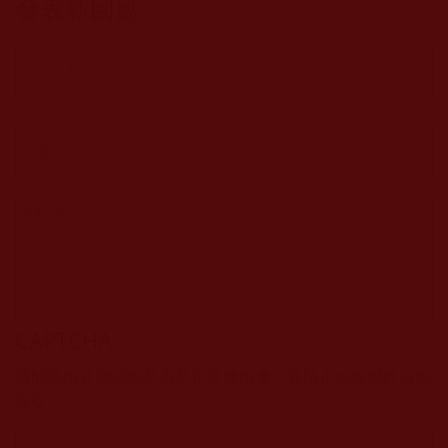
發表新回應
CAPTCHA
該問題用於測試您是否是正常使用者，並防止垃圾郵件自動
提交。