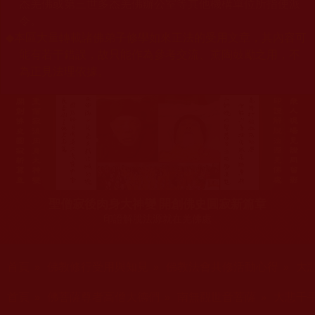
杰羌佛或第三世多杰羌佛辦公室等其他機構單位所指使派
令。
◆
本區大量轉載諸佛弟子修學如來正法的受用文章，其內容可
能有若干錯誤，故只能作為參考交流、薰陶鼓勵之用，不
為正見法理依據。
聖僧寂後肉身大神變 開創佛史圓寂新篇章
印證解脫法源就在羌佛處
您在這裡
首頁
»
佛教修行受用與知見
»
佛教法會共修活動心得
»
大
您在這裡
首頁
»
佛菩薩尊者高僧大德們
»
南無觀世音菩薩
»
大悲千