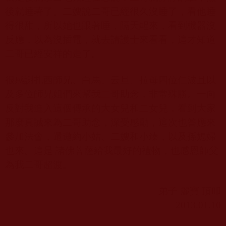
後就睡著了。二嫂說二哥已經很久沒睡了，看他睡
得很甜，所以她也跟著睡，隔天醒來，看到機器沒
反應，以為沒插電，就去請護士來看看，這才知道
二哥已經安祥的走了。
很感謝扎西師
兄
、白馬、云旦、拉母四位仁波且以
及多位師兄姐們來幫我二哥助念，非常殊勝。一向
反對我進入這個傳承的大女兒和二女兒，看到大家
那麼真誠來為二哥助念，深受感動，這次也答應來
參加法會，還邀約小姑、二嫂和小臻，以及孫媳婦
也來。這是 諸佛菩薩給我最好的禮物，也感恩師父
為我二哥超渡。
弟子 麗寶 頂叩
2013.01.10