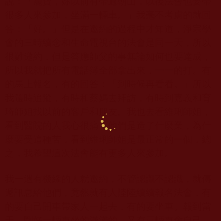
說：「麗寶，妳以前有帶過朝山，以後法會也要帶
很多人來參加，坐滿一輛車。」我毫不考慮的就回
答：「好。」但是在邀約的過程中才知道，淨宗學
會的三時續念和生命電視台的法會是同一天，所以
很難邀約，但是答應師父的事無論如何也要達成，
所以我就把所有電話簿全部拿出來，一一的打。有
的馬上報名，有的回答：「到時候再看看。」所以
我隨時追蹤，有時和蔡媽去拜訪，有時到嘉義和育
琦師姐找以前的客戶和朋友。我也去看維琍師姐，
看到醫院的人我心很痛，他們是造了什麼業，為什
麼要受這種苦，看到維琍師姐是最正常的一個，總
之，我希望這次法會能有更多人來參加。
我一遇有機緣的人就邀約，不管認識不認識，就傳
遞訊息給他們，竟然就有人陸陸續續報名法會，有
的要自己開車帶家人一起去，有的要坐車。報到當
天，剛好一輛車坐的滿滿的，又有三輛車會自己