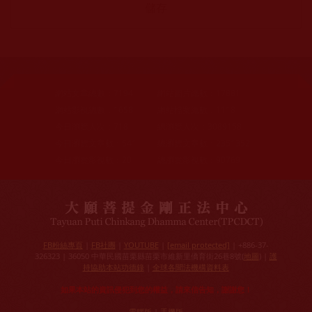
網站文章總數：
7194
網站圖片總數：
17881
網站影視總數：
1658
網站檔案總數：
1118
今日瀏覽人次：
718
總瀏覽人次：
3089158
今日瀏覽文章數：
541
總瀏覽文章數：
2351352
今日瀏覽影視數：
20
總瀏覽影視數：
90769
FB粉絲專頁
|
FB社團
|
YOUTUBE
|
[email protected]
| +886-37-
326323 | 36050 中華民國苗栗縣苗栗市維新里僑育街26巷8號(
地圖
) |
護
持協助本站功德錄
|
全球各聞法機構資料表
如果本站的資訊侵犯到您的權益，請來信告知，謝謝您！
電腦版
|
手機版