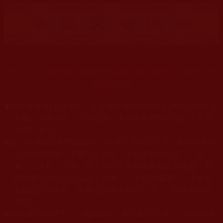
第三世多杰羌佛辦公室的文告是最正確而無誤的，佛弟子們
應遵奉依行。
◆
本站遵奉依行南無第三世多杰羌佛與釋迦牟尼佛所說的教法
為無上根本指南，並遵照第三世多杰羌佛辦公室的文告努
力實行運作。
◆
除三段金釦大聖德能作開示所說法義錯誤較少，四段金釦以
上的巨聖德能作正確開示之外，本站所發布的法王、尊
者、仁波且、法師、居士等的文章均不作為法義依據，最
多只能作為知見行持參考之用，凡不符合南無第三世多杰
羌佛說法的內容，皆屬邪說邊見錯誤之理，一概不可依從
學習。
◆
本站網站的型式、目錄的編排、圖文的呈現等一切資料與相