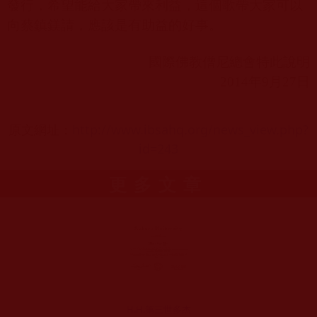
發行，希望能給大家帶來利益，這個歌帶大家可以
向蔡鎮鎂請，應該是有助益的好事。
國際佛教僧尼總會特此說明
2014
年
9
月
27
日
原文網址：
http://www.ibsahq.org/news_view.php?
id=243
更多文章
H.H.第三世多杰