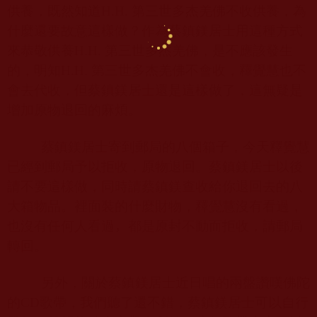
供養，既然知道
H.H.
第三世多杰羌佛不收供養，為
什麼還要故意這樣做？作為蔡鎮鎂居士用這種方式
來恭敬供養
H.H.
第三世多杰羌佛，是不應該發生
的，明知
H.H.
第三世多杰羌佛不會收，釋覺慧也不
會去代收，但蔡鎮鎂居士還是這樣做了，這無疑是
增加原物退回的麻煩。
蔡鎮鎂居士寄到郵局的八個箱子，今天釋覺慧
已經到郵局予以拒收，原物退回。蔡鎮鎂居士以後
請不要這樣做，同時請蔡鎮鎂查收給你退回去的八
大箱物品。裡面裝的什麼財物，釋覺慧沒有看過，
也沒有任何人看過
，
都是原封不動而拒收，請郵局
轉回。
另外，關於蔡鎮鎂居士近日唱的兩盤讚嘆佛陀
的
CD
歌帶，我們聽了還不錯，蔡鎮鎂居士可以自行