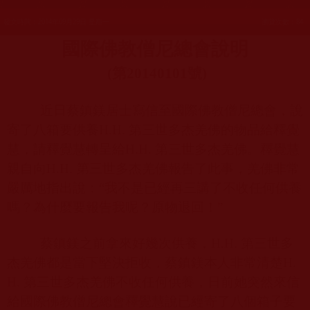
發文時間：2014年09月29日 星期一
瀏覽次數：84
國際佛教僧尼總會說明
(
第
20140101
號
)
近日蔡鎮鎂居士寫信至國際佛教僧尼總會，說
寄了八箱要供養
H.H.
第三世多杰羌佛的物品給釋覺
慧，請釋覺慧轉呈給
H.H.
第三世多杰羌佛。釋覺慧
親自向
H.H.
第三世多杰羌佛報告了此事，羌佛非常
嚴厲地指出說：
“
我不是已經再三講了不收任何供養
嗎？為什麼要報告我呢？原物退回！
”
蔡鎮鎂之前拿來好幾次供養，
H.H.
第三世多
杰羌佛都是當下堅決拒收，蔡鎮鎂本人非常清楚
H.
H.
第三世多杰羌佛不收任何供養，日前她突然來信
給國際佛教僧尼總會釋覺慧說已經寄了八個箱子要