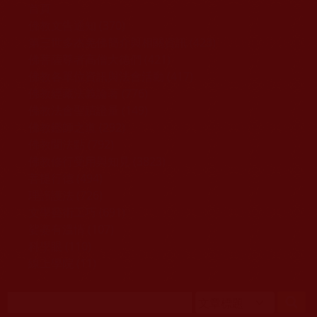
移至主內容
首頁
佛教文告通知 (370)
第三世多杰羌佛簡介與相關資訊 (423)
佛菩薩尊者高僧大德們 (421)
佛教各單位資訊與法會活動 (417)
佛教經藏法義論著 (776)
佛教法會聖蹟證量 (149)
佛教鑑師之道 (292)
佛教聞法點 (792)
佛教修行受用與知見 (3823)
菩提行德 (494)
理諦護法 (726)
文學藝術工巧 (691)
娑婆有溫情 (107)
科學眼 (110)
線上學院 (11)