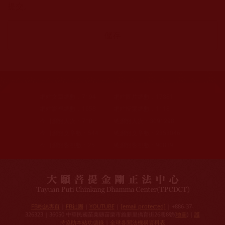
提交。
網站文章總數：
7194
網站圖片總數：
17881
網站影視總數：
1658
網站檔案總數：
1118
今日瀏覽人次：
718
總瀏覽人次：
3091298
今日瀏覽文章數：
544
總瀏覽文章數：
2353046
今日瀏覽影視數：
25
總瀏覽影視數：
90839
FB粉絲專頁
|
FB社團
|
YOUTUBE
|
[email protected]
| +886-37-
326323 | 36050 中華民國苗栗縣苗栗市維新里僑育街26巷8號(
地圖
) |
護
持協助本站功德錄
|
全球各聞法機構資料表