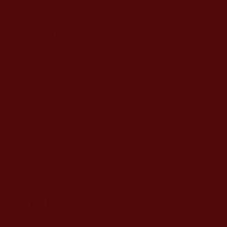
羌佛在奧本大學
工作優異獲得獎
狀
發表新回應
CAPTCHA
該問題用於測試您是否是正常使用者，並防止垃圾郵件自動