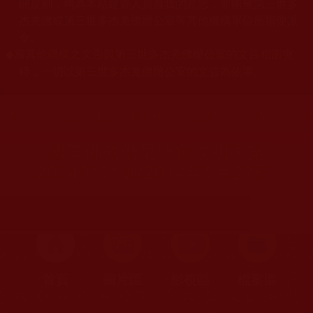
關規劃，均為本站建置人員自我的意思，非南無第三世多
杰羌佛或第三世多杰羌佛辦公室等其他機構單位所指使派
令。
當其他機構之文告與第三世多杰羌佛辦公室的文告相衝突
◆
時，一切以第三世多杰羌佛辦公室的文告為依準。
您在這裡
首頁
»
佛教文告通知
»
國際佛教僧尼總會公告與通知
»
說
國際佛教僧尼總會說明字第
20140101號(2014年9月27日)
首頁
圖片區
影視區
檔案區