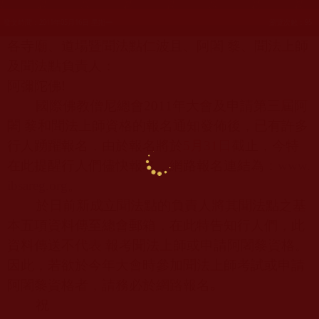
發文時間：2011年05月16日 星期一
瀏覽次數：95
各寺廟、道場暨聞法點仁波且、阿闍 黎、聞法上師
及聞法點負責人：
阿彌陀佛
!
國際佛教僧尼總會
2011
年大會及申請第三屆阿
闍 黎和聞法上師資格的報名通知發佈後，已有許多
行人踴躍報名，由於報名將於
5
月
31
日
截止，今特
在此提醒行人們儘快報名，網路報名連結為：
www.
ibsareg.org
。
於日前新成立聞法點的負責人將其聞法點之基
本五項資料傳至總會郵箱，在此特告知行人們，此
資料傳送不代表 報考聞法上師或申請阿闍黎資格。
因此，若欲於今年大會時參加聞法上師考試或申請
阿闍黎資格者，請務必於網路報名
。
祝