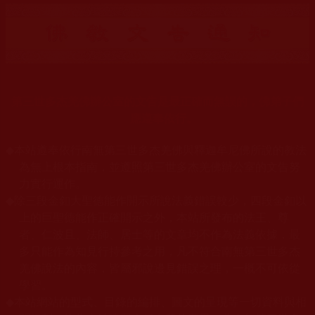
第三世多杰羌佛辦公室的文告是最正確而無誤的，佛弟子們
應遵奉依行。
◆
本站遵奉依行南無第三世多杰羌佛與釋迦牟尼佛所說的教法
為無上根本指南，並遵照第三世多杰羌佛辦公室的文告努
力實行運作。
◆
除三段金釦大聖德能作開示所說法義錯誤較少，四段金釦以
上的巨聖德能作正確開示之外，本站所發布的法王、尊
者、仁波且、法師、居士等的文章均不作為法義依據，最
多只能作為知見行持參考之用，凡不符合南無第三世多杰
羌佛說法的內容，皆屬邪說邊見錯誤之理，一概不可依從
學習。
◆
本站網站的型式、目錄的編排、圖文的呈現等一切資料與相