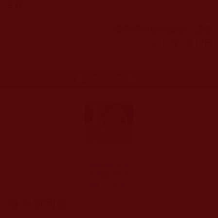
吉祥
國際佛教僧尼總會
謹啟
2011
年
5
月
12
日
更多文章
“無臂飛魚”許慶
與“獨腿球王”何
憶義，人生逆流
而上(菩提籽)
發表新回應