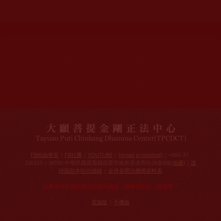
網站文章總數：
7195
網站圖片總數：
17882
網站影視總數：
1658
網站檔案總數：
1118
今日瀏覽人次：
1257
總瀏覽人次：
3093988
今日瀏覽文章數：
978
總瀏覽文章數：
2355166
今日瀏覽影視數：
101
總瀏覽影視數：
91007
FB粉絲專頁
|
FB社團
|
YOUTUBE
|
[email protected]
| +886-37-
326323 | 36050 中華民國苗栗縣苗栗市維新里僑育街26巷8號(
地圖
) |
護
持協助本站功德錄
|
全球各聞法機構資料表
如果本站的資訊侵犯到您的權益，請來信告知，謝謝您！
電腦版
|
手機版