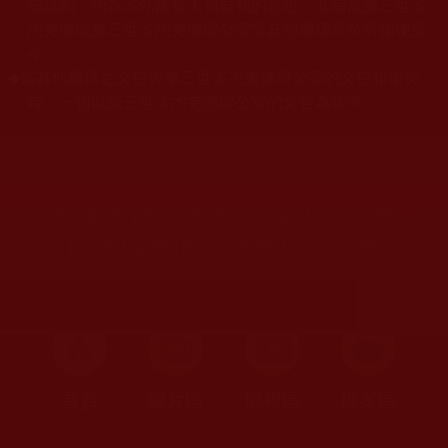
關規劃，均為本站建置人員自我的意思，非南無第三世多
杰羌佛或第三世多杰羌佛辦公室等其他機構單位所指使派
令。
當其他機構之文告與第三世多杰羌佛辦公室的文告相衝突
◆
時，一切以第三世多杰羌佛辦公室的文告為依準。
您在這裡
首頁
»
佛教文告通知
»
國際佛教僧尼總會公告與通知
»
通
國際佛教僧尼總會 請儘快報名參加
國際佛教僧尼總會八月大會
首頁
圖片區
影視區
檔案區