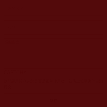
CAPTCHA
該問題用於測試您是否是正常使用者，並防止垃圾郵件自動
提交。