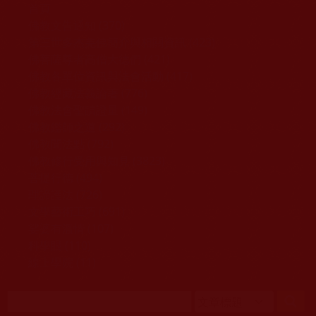
移至主內容
首頁
佛教文告通知 (370)
第三世多杰羌佛簡介與相關資訊 (423)
佛菩薩尊者高僧大德們 (421)
佛教各單位資訊與法會活動 (417)
佛教經藏法義論著 (776)
佛教法會聖蹟證量 (149)
佛教鑑師之道 (292)
佛教聞法點 (792)
佛教修行受用與知見 (3823)
菩提行德 (494)
理諦護法 (726)
文學藝術工巧 (691)
娑婆有溫情 (107)
科學眼 (110)
線上學院 (11)