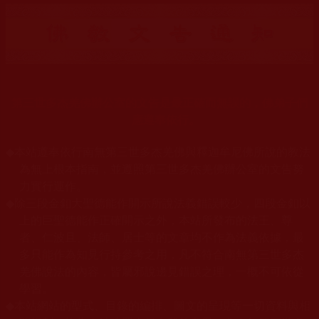
第三世多杰羌佛辦公室的文告是最正確而無誤的，佛弟子們
應遵奉依行。
◆
本站遵奉依行南無第三世多杰羌佛與釋迦牟尼佛所說的教法
為無上根本指南，並遵照第三世多杰羌佛辦公室的文告努
力實行運作。
◆
除三段金釦大聖德能作開示所說法義錯誤較少，四段金釦以
上的巨聖德能作正確開示之外，本站所發布的法王、尊
者、仁波且、法師、居士等的文章均不作為法義依據，最
多只能作為知見行持參考之用，凡不符合南無第三世多杰
羌佛說法的內容，皆屬邪說邊見錯誤之理，一概不可依從
學習。
◆
本站網站的型式、目錄的編排、圖文的呈現等一切資料與相