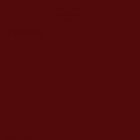
什麼才是我們這
輩子最重要的？
(渡舟)
發表新回應
CAPTCHA