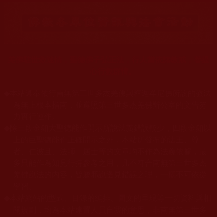
羌佛駐世救迷情，聖德佛子弘正法，行人當依諸教戒，菩提
心行救群情。
◆
本站遵奉依行南無第三世多杰羌佛與釋迦牟尼佛所說的教法
為無上根本指南，並遵照第三世多杰羌佛辦公室的文告努
力實行運作。
◆
除三段金釦大聖德能作開示所說法義錯誤較少，四段金釦以
上的巨聖德能作正確開示之外，本站所發布的法王、尊
者、仁波且、法師、居士等的文章均不作為法義依據，最
多只能作為知見行持參考之用，凡不符合南無第三世多杰
羌佛說法的內容，皆屬邪說邊見錯誤之理，一概不可依從
學習。
本站網站的型式、目錄的編排、圖文的呈現等一切資料與相
◆
關規劃，均為本站建置人員自我的意思，非南無第三世多