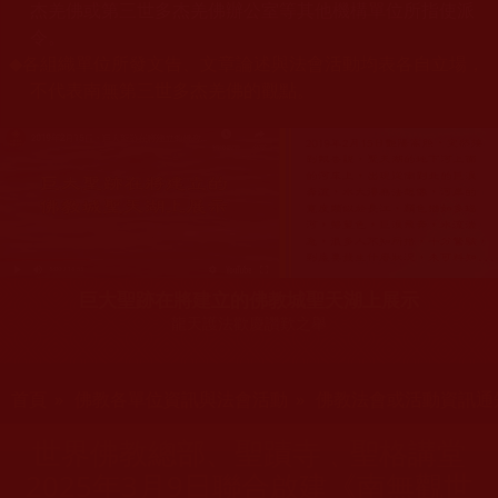
杰羌佛或第三世多杰羌佛辦公室等其他機構單位所指使派
令。
◆
各組織單位所發文告、文章論述與法會活動均表各自立場，
不代表南無第三世多杰羌佛的觀點。
巨大聖跡在將建立的佛教城聖天湖上展示
龍天護法歡慶讚歎之舉
您在這裡
首頁
»
佛教各單位資訊與法會活動
»
佛教法會或活動資訊通
世界佛教總部、聖蹟寺﹑聖格講堂
2025年3月9日聯合啟建《南無觀世