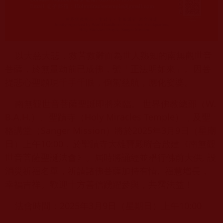
以大慈大悲，救苦救難而為世人熟知的南無觀世音
菩薩，於無量劫前已成佛，號「正法明如來」。因菩
提悲心聖願現千手千眼，倒駕慈航，應化娑婆。
南無觀世音菩薩聖誕即將來臨。 世界佛教總部（W.
B.A.H.）、聖蹟寺（Holy Miracles Temple）﹑及聖
格講堂（Sanger Mission）將於2025年3月9日（星期
日）上午10:00，於聖蹟寺大雄寶殿聯合啟建《南無觀
世音菩薩聖誕法會》。屆時將誦經並舉行佛前大供, 設
消災祈福名單，祈請諸佛菩薩加持有情, 福慧增長，
幸福吉祥。歡迎十方善信踴躍參與，共霑法益！
法會時間：2025年3月9日（星期日）上午10:00