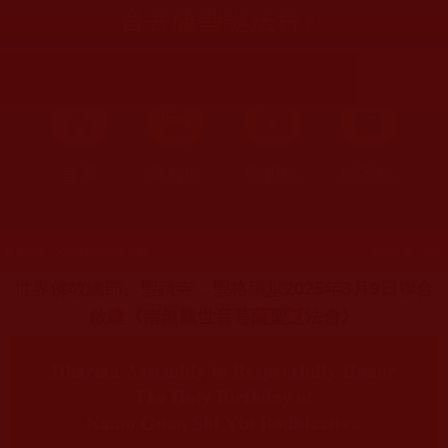
音菩薩聖誕法會》
首頁
圖片區
影視區
檔案區
發文時間：2025年02月10日 星期一
瀏覽次數：126
世界佛教總部、聖蹟寺﹑聖格講堂2025年3月9日聯合
啟建《南無觀世音菩薩聖誕法會》