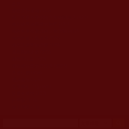
移至主內容
首頁
佛教文告通知 (370)
第三世多杰羌佛簡介與相關資訊 (423)
佛菩薩尊者高僧大德們 (421)
佛教各單位資訊與法會活動 (417)
佛教經藏法義論著 (776)
佛教法會聖蹟證量 (149)
佛教鑑師之道 (292)
佛教聞法點 (792)
佛教修行受用與知見 (3823)
菩提行德 (494)
理諦護法 (726)
文學藝術工巧 (691)
娑婆有溫情 (107)
科學眼 (110)
線上學院 (11)