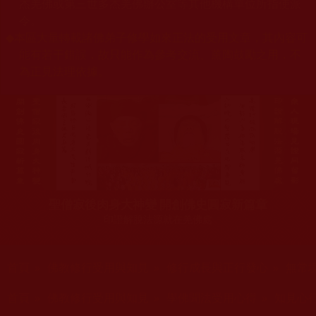
杰羌佛或第三世多杰羌佛辦公室等其他機構單位所指使派
令。
◆
本區大量轉載諸佛弟子修學如來正法的受用文章，其內容可
能有若干錯誤，故只能作為參考交流、薰陶鼓勵之用，不
為正見法理依據。
聖僧寂後肉身大神變 開創佛史圓寂新篇章
印證解脫法源就在羌佛處
您在這裡
首頁
»
佛教修行受用與知見
»
修行成長與正行發心
»
無常
您在這裡
首頁
»
佛教修行受用與知見
»
學佛聞法受用心得
»
知見心