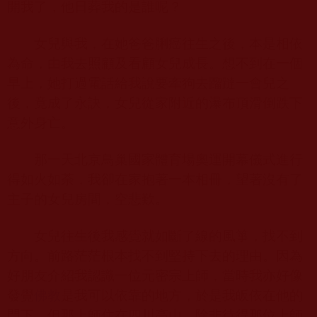
開我了，他日葬我的是誰呢？
女兒與我，在她爸爸脷癌往生之後，本是相依
為命，由我去照顧及看顧女兒成長。想不到在一個
早上，她打過電話給我說要牽狗去蹓躂一會兒之
後，竟成了永訣，女兒從家附近的瀑布頂滑倒跌下
意外身亡。
那一天北京鳥巢國家體育場奧運開幕儀式進行
得如火如荼，我卻在家抱著一本相冊，望著沒有了
主子的女兒房間，空悲歎。
女兒往生後我感覺就如斷了線的風箏，找不到
方向。前路茫茫根本找不到堅持下去的理由。因為
好朋友介紹我認識一位元密宗上師，當時我亦好像
發覺
佛教
是我可以依靠的地方，於是我皈依在他的
門下。但那上師住在四川高山，除非待得那位上師