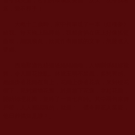
會令我失望，它們的燦爛及美麗一次又一次令我著
迷，愛不釋手！
大概十二歲時，家中長輩送了一本《紅樓夢》
給我。每天晚上臨睡前，我都會躺在床上好像搖籃
曲般，細讀幾頁，欣賞作者細膩的文筆，然後進入
夢鄉。
西廂那邊性格描述絲絲細緻，人物關係錯綜複
雜，令人眼花撩亂。林黛玉弱不禁風，多愁善感。
她擔掛著花鋤在肩上，花鋤上掛著花囊，來到桃花
樹下，見到遍地花瓣，於是放下花囊，拿起花鋤，
開始清理花瓣，並吟了一首七言詩。其中兩句家傳
戶曉，人人都認識的，就是：「儂今葬花人笑癡，
他日葬儂知是誰？」