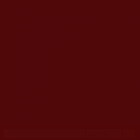
移至主內容
首頁
佛教文告通知 (370)
第三世多杰羌佛簡介與相關資訊 (423)
佛菩薩尊者高僧大德們 (421)
佛教各單位資訊與法會活動 (417)
佛教經藏法義論著 (776)
佛教法會聖蹟證量 (149)
佛教鑑師之道 (292)
佛教聞法點 (792)
佛教修行受用與知見 (3823)
菩提行德 (494)
理諦護法 (726)
文學藝術工巧 (691)
娑婆有溫情 (107)
科學眼 (110)
線上學院 (11)