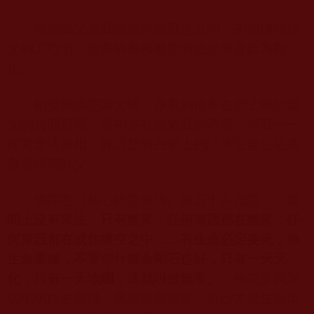
佛陀師父讓我認識到甚麼是五明，例如佛陀師
父的工巧明，所畫的畫和雕塑的造詣簡直歎為觀
止。
初接觸佛陀師父時，亦看到很多在網上關於師
父的負面新聞，最初亦有過猶疑的時候。但我一一
探究查清真相，我清楚明白網上的誹謗完全是惡意
傷害佛陀師父。
佛陀在《藉心經說真諦》第五十六頁說：「
世
間上沒有常法，只有無常，任何東西都在無常，任
何東西都在成住壞空之中……有生命必定要死，無
生命要滅，不管你什麼金剛石也好，只有一天天
化，只有一天地爛，這就叫做無常。
」佛陀要我深
切地明白並實踐「萬法皆在無常，自己才會生起出