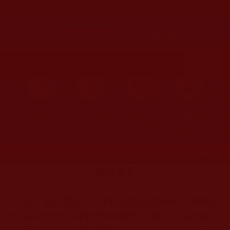
您在這裡
首頁
»
佛教聞法點
»
佛教修行分享
»
學佛聞法受用心得
福慧行-葬花 無常(紹珊)
首頁
圖片區
影視區
檔案區
發文時間：2018年04月15日 星期日
瀏覽次數：87
葬花
/
無常
花，吾之愛也。它們千變萬化的顏色，各種形
態，各種個頭，隨著季節的變化，新的花朵永遠不