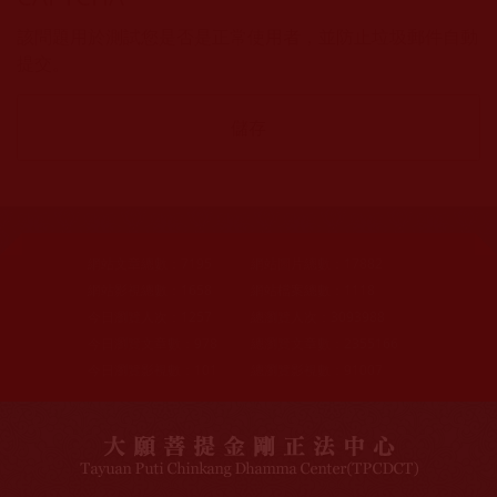
該問題用於測試您是否是正常使用者，並防止垃圾郵件自動
提交。
網站文章總數：
7195
網站圖片總數：
17882
網站影視總數：
1658
網站檔案總數：
1118
今日瀏覽人次：
1257
總瀏覽人次：
3093988
今日瀏覽文章數：
978
總瀏覽文章數：
2355166
今日瀏覽影視數：
101
總瀏覽影視數：
91007