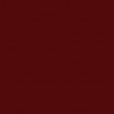
期望在有生之年，能夠為自己減少有意無意的惡
緣、增加福報，並能夠為眾生服務，與大家一起進
步。以至當無常找到我時，我已經隨時準備好了。
我可以肯定的說，我誠心皈依佛陀永不退悔。
我體會到我女兒的往生，更是帶領她的母親走到佛
陀的腳下。這一生我願為眾生盡每一分力。
寫於女兒離世八周年前夕。
以上文章是轉載／引用自「福慧行」官網原創文
庫，版權為「福慧慈善基金」所有。原文鏈接如
下：
官網
:
http://www.hkfhh.com
微博
:
http://weibo.com/u/5857274799
微信
:
福慧行智
(WeChat ID: Cultivation888)