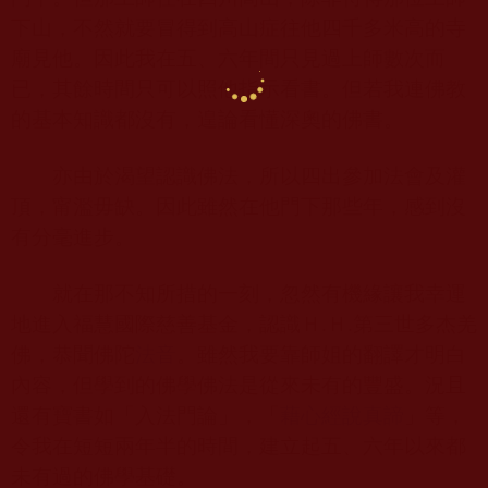
下山，不然就要冒得到高山症往他四千多米高的寺
廟見他。因此我在五、六年間只見過上師數次而
已，其餘時間只可以照他指示看書。但若我連佛教
的基本知識都沒有，遑論看懂深奧的佛書。
亦由於渴望認識佛法，所以四出參加法會及灌
頂，甯濫毋缺。因此雖然在他門下那些年，感到沒
有分毫進步。
就在那不知所措的一刻，忽然有機緣讓我幸運
地進入福慧國際慈善基金，認識Ｈ.Ｈ.第三世多杰羌
佛，恭聞佛陀
法音
。雖然我要靠師姐的翻譯才明白
內容，但學到的佛學佛法是從來未有的豐盛。況且
還有寶書如「入法門論」，「
藉心經說真諦
」等，
令我在短短兩年半的時間，建立起五、六年以來都
未有過的佛學基礎。