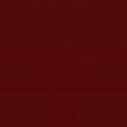
轉載自：
福慧行 公眾號
https://mp.weixin.qq.com/s/lTki4ShQ6wumDZzXRjya
pA
本站註：佛弟子修學如來正法的知見與受用文章，
其內容可能有若干錯誤，故只能作為參考交流、薰
陶鼓勵之用，不為正見法理依據，一切法義以南無
第三世多杰羌佛說法為依歸。
更多文章