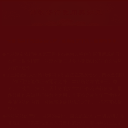
大量佛弟子恭聞羌佛法音，修學如來正法，而獲諸受用。
◆
本站遵奉依行南無第三世多杰羌佛與釋迦牟尼佛所說的教法
為無上根本指南，並遵照第三世多杰羌佛辦公室的文告努
力實行運作。
◆
除三段金釦大聖德能作開示所說法義錯誤較少，四段金釦以
上的巨聖德能作正確開示之外，本站所發布的法王、尊
者、仁波且、法師、居士等的文章均不作為法義依據，最
多只能作為知見行持參考之用，凡不符合南無第三世多杰
羌佛說法的內容，皆屬邪說邊見錯誤之理，一概不可依從
學習。
◆
本站網站的型式、目錄的編排、圖文的呈現等一切資料與相
關規劃，均為本站建置人員自我的意思，非南無第三世多