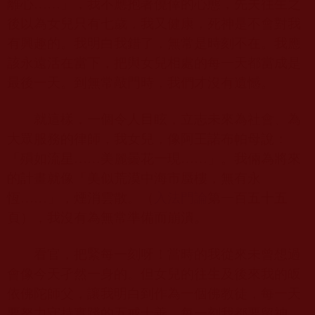
離心……」，我不應抱著僥倖的心態，先夫往生之
後以為女兒只有七歲，我又健康，死神是不會對我
有興趣的。我明白我錯了，無常是時刻不在。我應
該永遠活在當下，把與女兒相處的每一天都當成是
最後一天。到無常敲門時，我們才沒有遺憾。
就這樣，一個令人目眩，立志未來為社會、為
大眾服務的律師，我女兒，像阿王諾布帕母說：
「殞如流星……美麗曇花一現……」。我倆為將來
的計畫就像「美似荒漠中海市蜃樓，無有永
恆……」，煙消雲散。（
入法門論
第一百五十五
頁），我沒有為無常準備而崩潰。
看官，把緊每一刻呀！當時的我從來未曾想過
會像今天孑然一身的。但女兒的往生及後來我的皈
依佛陀師父，讓我明白到作為一個佛教徒，每一天
要努力守持實踐的五戒十善，每一刻我都要留神，