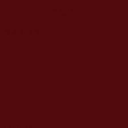
運頓多吉白菩提
會-我們實在太有
福報了(萬哲儒)
發表新回應
CAPTCHA