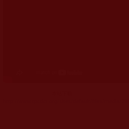
本站下載：
http://www.tpcdct.org/sites/default/files/media/2