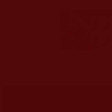
西班牙（Spain）
圖瓦盧（Tuvalu）
https://youtu.be/T3rIcD66Sfw