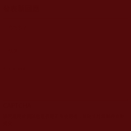
發表新回應
CAPTCHA
該問題用於測試您是否是正常使用者，並防止垃圾郵件自動
提交。