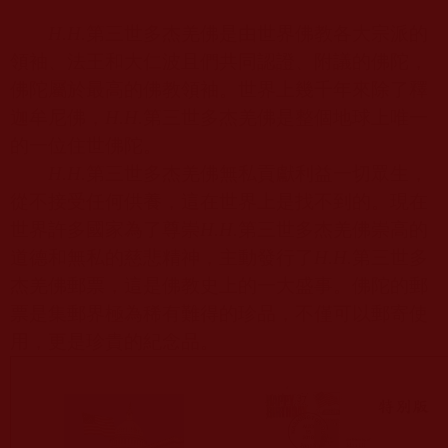
H.H.
第三世多杰羌佛是由世界佛教各大宗派的
領袖、法王和大仁波且們共同認證、附議的佛陀，
佛陀屬於最高的佛教領袖。世界上幾千年來除了釋
迦牟尼佛，
H.H.
第三世多杰羌佛是整個地球上唯一
的一位住世佛陀。
H.H.
第三世多杰羌佛無私貢獻利益一切眾生，
從不接受任何供養，這在世界上是找不到的。現在
世界許多國家為了尊崇
H.H.
第三世多杰羌佛崇高的
道德和無私的慈悲精神，主動發行了
H.H.
第三世多
杰羌佛郵票，這是佛教史上的一大盛事。佛陀的郵
票是集郵界極為稀有難得的珍品，不僅可以郵寄使
用，更是珍貴的紀念品。