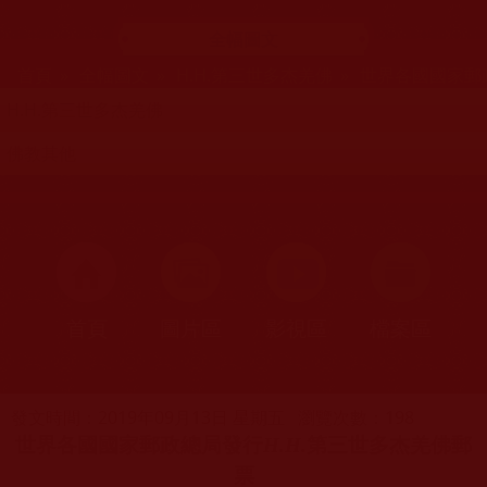
全幅圖文
您在這裡
首頁
»
全幅圖文
»
H.H.第三世多杰羌佛
»
世界各國國家郵
H.H.第三世多杰羌佛
佛教其他
首頁
圖片區
影視區
檔案區
發文時間：2019年09月13日 星期五
瀏覽次數：198
世界各國國家郵政總局發行
H.H.
第三世多杰羌佛郵
票