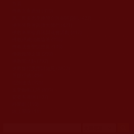
移至主內容
首頁
佛教文告通知 (370)
第三世多杰羌佛簡介與相關資訊 (423)
佛菩薩尊者高僧大德們 (421)
佛教各單位資訊與法會活動 (417)
佛教經藏法義論著 (776)
佛教法會聖蹟證量 (149)
佛教鑑師之道 (292)
佛教聞法點 (792)
佛教修行受用與知見 (3823)
菩提行德 (494)
理諦護法 (726)
文學藝術工巧 (691)
娑婆有溫情 (107)
科學眼 (110)
線上學院 (11)