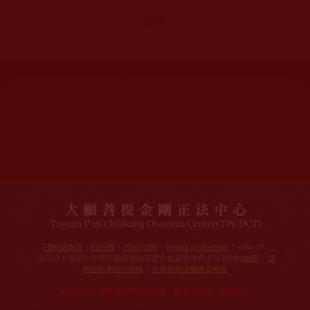
網站文章總數：
7194
網站圖片總數：
17881
網站影視總數：
1658
網站檔案總數：
1118
今日瀏覽人次：
718
總瀏覽人次：
3091298
今日瀏覽文章數：
544
總瀏覽文章數：
2353046
今日瀏覽影視數：
25
總瀏覽影視數：
90839
FB粉絲專頁
|
FB社團
|
YOUTUBE
|
[email protected]
| +886-37-
326323 | 36050 中華民國苗栗縣苗栗市維新里僑育街26巷8號(
地圖
) |
護
持協助本站功德錄
|
全球各聞法機構資料表
如果本站的資訊侵犯到您的權益，請來信告知，謝謝您！