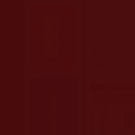
本報記者莫佩
「第三世多杰羌
限量
2000
套。中
重要裏程碑，必
中美集郵中心主
為「第三世多杰
世多杰羌佛日成
轉載自：
http://
簡介與內容恭閱