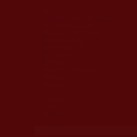
移至主內容
首頁
佛教文告通知 (370)
第三世多杰羌佛簡介與相關資訊 (423)
佛菩薩尊者高僧大德們 (421)
佛教各單位資訊與法會活動 (417)
佛教經藏法義論著 (776)
佛教法會聖蹟證量 (149)
佛教鑑師之道 (292)
佛教聞法點 (792)
佛教修行受用與知見 (3823)
菩提行德 (494)
理諦護法 (726)
文學藝術工巧 (691)
娑婆有溫情 (107)
科學眼 (110)
線上學院 (11)