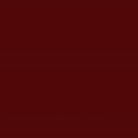
H.H.第三世多杰羌佛書法作品：珊紅玉
H.H.第三世多杰羌佛書法作品：活色玉