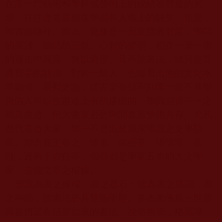
在某一門藝術和學科或發明上的成績所營造的光
環，往往會遮蓋他在學識和人格上的缺失，但是，
唯書道除外。書法，就像是一面立體透射鏡，學問
的深淺、德品的高低、心智的健弱，都在一筆一畫
的運走中展露，無以遁形。且不說書法，就只是普
通寫字的好壞，對於一般人，也能看出他的文化水
準如何。展觀史論，從古至今找不到哪一個不具學
識的人可以在書道上有所建樹的。學識淵博不一定
精具書道，但大書家必是學問書風雙胞共存。尤凡
歷代書道大家，無一不是出於淵深學識之文學巨
匠。如古有王羲之、懷素、何紹基、張懷瓘、岳
飛，近有于右任等，個個都是學富五車的大文學
家，道德文章之楷模。
學識為書之棟樑，書之基石；德為書之格調，書
之神韻，故書法必具雙胞學體。多杰羌佛第三世雲
高益西諾布頂聖如來的書法，脫俗無華，格高境