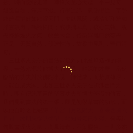
妙。時而龍蛇走筆，轉鋒又童心天趣，平中見奇，
飄逸自如，渾厚華滋。行墨連綿，氣韻暢達，字勢
或雄渾矯健如龍躍天門，虎臥鳳闕；或清新和雅如
浮雲飄冉，鶴翔松間；或樸拙率真，孩心無執。脫
盡輕鮮煙火之氣，收斂內含，俗染浮雜已然蕩盡！
正是『天質自然，韻達性海，故柔中見剛，華而清
奇。』
三世多杰羌佛的書法能達到如此登峰造極的境
界，全然來源於他博大的學識，精深的才華，當然
臨帖的功夫對於佛陀來說一揮體成，而紮實雄厚，
方能自成大家。比如三世多杰羌佛在初涉書門之
時，即有傳統草書的堅實功夫和博大學識的修養，
我們見到書法的第一張，即是初學草書的功底，而
以他自吟之七絕詩『
華宮日月麗陽天，喜乘西風六
月閒，故朋來從叭聲望，始知暑氣已冬殘
』何等詩
句脫盡煙火之氣，高風清奇，不染塵俗。三世多杰