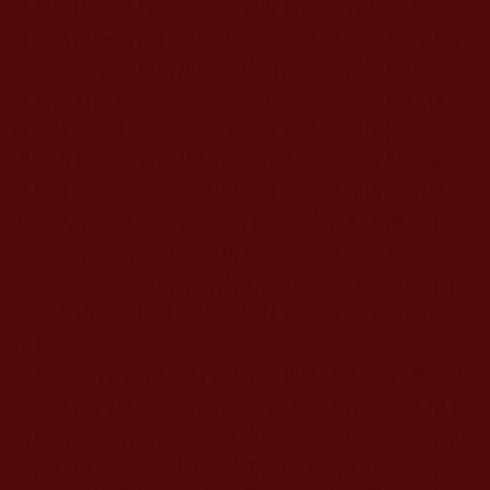
徹底跳出三界外，豈然笑傲五行中，實乃非書之
書，情懷宇宙。如『
朗嘎羅布
』之書，已脫前人筆
墨而超前者，脫俗無華，功力深厚，似砸釵碎玉，
且見鋼打鐵鑄之風之『
無我乃大成
』，堅硬雄樸，
鋒利破皮之勁道，然而又內蘊俊秀，娟美溫愜，確
堪躍古騰今之書風格韻。『
小不點
』，孩兒天趣，
老叟童心，毫不拘束佈局擺章，非書而書，消盡煙
火之氣，內藏儒雅風魂。拜讀三世多杰羌佛筆下的
『
聖
』字，則又是柔剛相並，內力藏秀，外放雅
韻。而『
佛
』字時，可謂名副其實，真正達到了古
人論書功力之頂峰『傲雪松枝萬古痕，筆力能抗千
斤鼎』。
然而事實上，於實踐中，三世多杰羌佛的書法正
是『基深內養，始行萬里，感諸境入性，吸萬物靈
媚於合筆內情之間』而得此超凡之化境，含藏宇宙
萬物於佛手一掌之間。因而三世多杰羌佛筆下字字