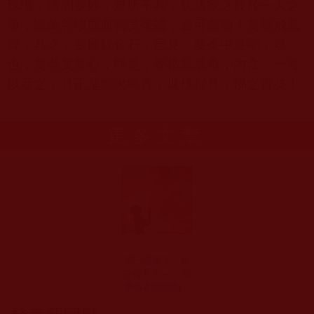
珠璣，遒潤曼妙，無所不具，統諸家之長於一人之
筆，懷萬谷峻風而獨笑毫端，豈可言喻！要龍飛鳳
舞，具之；要砸釵金石，已見；要柔中見剛，然
也；要老叟童心，即是；要格韻清奇，內含。一言
以蔽之，真正是爐火純青，返樸歸真，佛之書矣！
更多文章
問一聲蒼天：路
在何方？---- 一位
學佛者的困惑(碧
水)