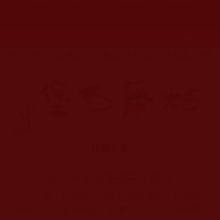
發文時間：2016年12月04日 星期日
瀏覽次數：138
H.H.第三世多杰羌佛書法作品：枯藤石堡
枯藤石堡
第三世多杰羌佛書法簡介
古往今來，任何藝術或學科及其發明，都反映不
了一個人的德品和學識，但書法卻不然。而一個人