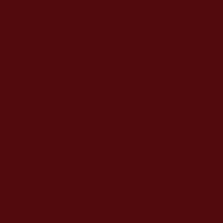
發表新回應
CAPTCHA
該問題用於測試您是否是正常使用者，並防止垃圾郵件自動
提交。