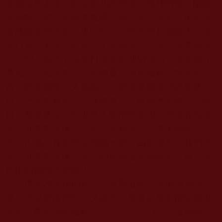
羌佛深居古寺，卻以超凡的證量，發抒情懷，闡顯
寺廟雖一室之間卻為孤隱清高，超凡脫俗，但卻樂
盡無窮豪華天籟，故吟曰：『華宮日月麗陽天』統
率日月之天地，而會之人間福盛，一句『喜乘西風
六月閒』點出了在夏日炎炎卻迎納清浴，乘駕佛陀
西風之涼風沐體，心境無遷，閒於寂靜，放展宇
宙，輕安極樂，人我兩忘，故友來臨亦聞叭聲所
得，已與世超然，清淨無為，三世多杰羌佛不記時
日，應無所住，而世外人卻茫然牽掛，登車奔馬告
訴三世多杰羌佛，已經不是夏天了，冬天都快完
了，古佛心有會意卻莞爾一笑。由此境界，我們可
見三世多杰羌佛之書法如何脫盡人間煙火之氣，是
真正的佛陀之書啊！
三世多杰羌佛的書法，匯聚五明之全面證德證
境，方見墨情神至，又近年之草書以瘦金龍蛇無礙
而寫，更見神韻風馳，『
翡翠玉
』乃出仙風佛骨，