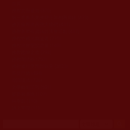
移至主內容
首頁
佛教文告通知 (370)
第三世多杰羌佛簡介與相關資訊 (423)
佛菩薩尊者高僧大德們 (421)
佛教各單位資訊與法會活動 (417)
佛教經藏法義論著 (776)
佛教法會聖蹟證量 (149)
佛教鑑師之道 (292)
佛教聞法點 (792)
佛教修行受用與知見 (3823)
菩提行德 (494)
理諦護法 (726)
文學藝術工巧 (691)
娑婆有溫情 (107)
科學眼 (110)
線上學院 (11)