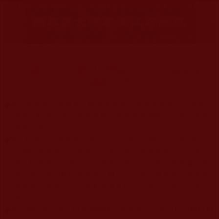
信手拈霧石中存，韻雕石柱應聲縮，凡夫巧匠無能複，藍台
巍巍佇娑婆。
◆
本站遵奉依行南無第三世多杰羌佛與釋迦牟尼佛所說的教法
為無上根本指南，並遵照第三世多杰羌佛辦公室的文告努
力實行運作。
◆
除三段金釦大聖德能作開示所說法義錯誤較少，四段金釦以
上的巨聖德能作正確開示之外，本站所發布的法王、尊
者、仁波且、法師、居士等的文章均不作為法義依據，最
多只能作為知見行持參考之用，凡不符合南無第三世多杰
羌佛說法的內容，皆屬邪說邊見錯誤之理，一概不可依從
學習。
◆
本站網站的型式、目錄的編排、圖文的呈現等一切資料與相