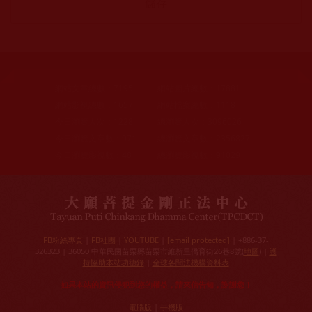
網站文章總數：
7195
網站圖片總數：
17881
網站影視總數：
1657
網站檔案總數：
1118
今日瀏覽人次：
1228
總瀏覽人次：
3096026
今日瀏覽文章數：
971
總瀏覽文章數：
2356827
今日瀏覽影視數：
48
總瀏覽影視數：
91029
FB粉絲專頁
|
FB社團
|
YOUTUBE
|
[email protected]
| +886-37-
326323 | 36050 中華民國苗栗縣苗栗市維新里僑育街26巷8號(
地圖
) |
護
持協助本站功德錄
|
全球各聞法機構資料表
如果本站的資訊侵犯到您的權益，請來信告知，謝謝您！
電腦版
|
手機版