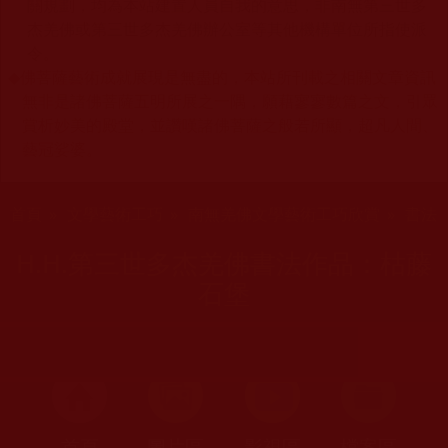
關規劃，均為本站建置人員自我的意思，非南無第三世多
杰羌佛或第三世多杰羌佛辦公室等其他機構單位所指使派
令。
◆
佛菩薩藝術成就展現是無盡的，本站所刊載之相關文章資訊
無非是諸佛菩薩五明所展之一隅，願藉寥寥數篇之文，引眾
賞析妙美的殿堂，並讚嘆諸佛菩薩之般若所顯，超凡人間、
藝冠娑婆。
您在這裡
首頁
»
文學藝術工巧
»
南無羌佛文學藝術工巧欣賞
»
書法
H.H.第三世多杰羌佛書法作品：枯藤
石堡
首頁
圖片區
影視區
檔案區