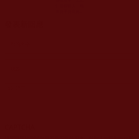
仁捨銀救人，晚
來得子得長壽！
[善報故事]
發表新回應
CAPTCHA
該問題用於測試您是否是正常使用者，並防止垃圾郵件自動