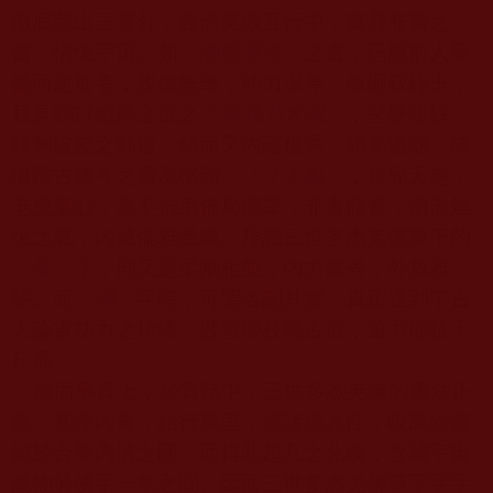
徹底跳出三界外，豈然笑傲五行中，實乃非書之
書，情懷宇宙。如『
朗嘎羅布
』之書，已脫前人筆
墨而超前者，脫俗無華，功力深厚，似砸釵碎玉，
且見鋼打鐵鑄之風之『
無我乃大成
』，堅硬雄樸，
鋒利破皮之勁道，然而又內蘊俊秀，娟美溫愜，確
堪躍古騰今之書風格韻。『
小不點
』，孩兒天趣，
老叟童心，毫不拘束佈局擺章，非書而書，消盡煙
火之氣，內藏儒雅風魂。拜讀三世多杰羌佛筆下的
『
聖
』字，則又是柔剛相並，內力藏秀，外放雅
韻。而『
佛
』字時，可謂名副其實，真正達到了古
人論書功力之頂峰『傲雪松枝萬古痕，筆力能抗千
斤鼎』。
然而事實上，於實踐中，三世多杰羌佛的書法正
是『基深內養，始行萬里，感諸境入性，吸萬物靈
媚於合筆內情之間』而得此超凡之化境，含藏宇宙
萬物於佛手一掌之間。因而三世多杰羌佛筆下字字