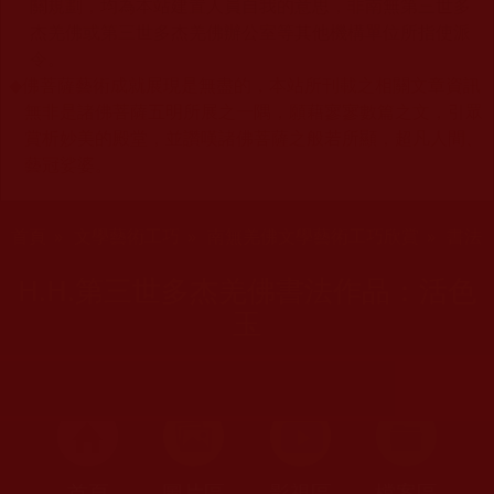
關規劃，均為本站建置人員自我的意思，非南無第三世多
杰羌佛或第三世多杰羌佛辦公室等其他機構單位所指使派
令。
◆
佛菩薩藝術成就展現是無盡的，本站所刊載之相關文章資訊
無非是諸佛菩薩五明所展之一隅，願藉寥寥數篇之文，引眾
賞析妙美的殿堂，並讚嘆諸佛菩薩之般若所顯，超凡人間、
藝冠娑婆。
您在這裡
首頁
»
文學藝術工巧
»
南無羌佛文學藝術工巧欣賞
»
書法
H.H.第三世多杰羌佛書法作品：活色
玉
首頁
圖片區
影視區
檔案區