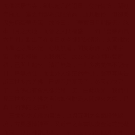
羌佛深居古寺，卻以超凡的證量，發抒情懷，闡顯
寺廟雖一室之間卻為孤隱清高，超凡脫俗，但卻樂
盡無窮豪華天籟，故吟曰：『華宮日月麗陽天』統
率日月之天地，而會之人間福盛，一句『喜乘西風
六月閒』點出了在夏日炎炎卻迎納清浴，乘駕佛陀
西風之涼風沐體，心境無遷，閒於寂靜，放展宇
宙，輕安極樂，人我兩忘，故友來臨亦聞叭聲所
得，已與世超然，清淨無為，三世多杰羌佛不記時
日，應無所住，而世外人卻茫然牽掛，登車奔馬告
訴三世多杰羌佛，已經不是夏天了，冬天都快完
了，古佛心有會意卻莞爾一笑。由此境界，我們可
見三世多杰羌佛之書法如何脫盡人間煙火之氣，是
真正的佛陀之書啊！
三世多杰羌佛的書法，匯聚五明之全面證德證
境，方見墨情神至，又近年之草書以瘦金龍蛇無礙
而寫，更見神韻風馳，『
翡翠玉
』乃出仙風佛骨，