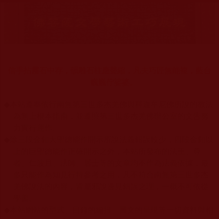
信手拈霧石中存，韻雕石柱應聲縮，凡夫巧匠無能複，藍台
巍巍佇娑婆。
◆
本站遵奉依行南無第三世多杰羌佛與釋迦牟尼佛所說的教法
為無上根本指南，並遵照第三世多杰羌佛辦公室的文告努
力實行運作。
◆
除三段金釦大聖德能作開示所說法義錯誤較少，四段金釦以
上的巨聖德能作正確開示之外，本站所發布的法王、尊
者、仁波且、法師、居士等的文章均不作為法義依據，最
多只能作為知見行持參考之用，凡不符合南無第三世多杰
羌佛說法的內容，皆屬邪說邊見錯誤之理，一概不可依從
學習。
◆
本站網站的型式、目錄的編排、圖文的呈現等一切資料與相