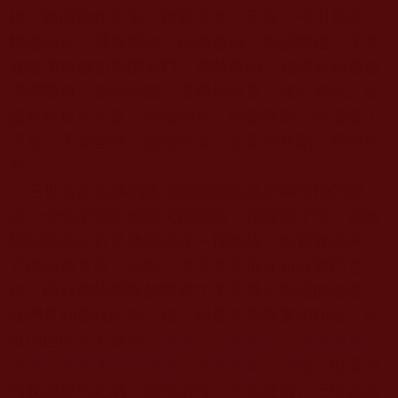
妙。時而龍蛇走筆，轉鋒又童心天趣，平中見奇，
飄逸自如，渾厚華滋。行墨連綿，氣韻暢達，字勢
或雄渾矯健如龍躍天門，虎臥鳳闕；或清新和雅如
浮雲飄冉，鶴翔松間；或樸拙率真，孩心無執。脫
盡輕鮮煙火之氣，收斂內含，俗染浮雜已然蕩盡！
正是『天質自然，韻達性海，故柔中見剛，華而清
奇。』
三世多杰羌佛的書法能達到如此登峰造極的境
界，全然來源於他博大的學識，精深的才華，當然
臨帖的功夫對於佛陀來說一揮體成，而紮實雄厚，
方能自成大家。比如三世多杰羌佛在初涉書門之
時，即有傳統草書的堅實功夫和博大學識的修養，
我們見到書法的第一張，即是初學草書的功底，而
以他自吟之七絕詩『
華宮日月麗陽天，喜乘西風六
月閒，故
朋來從叭聲望，始知暑氣已冬殘
』何等詩
句脫盡煙火之氣，高風清奇，不染塵俗。三世多杰