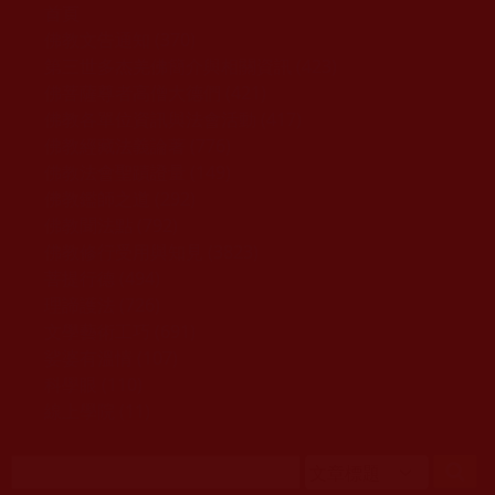
移至主內容
首頁
佛教文告通知 (370)
第三世多杰羌佛簡介與相關資訊 (423)
佛菩薩尊者高僧大德們 (421)
佛教各單位資訊與法會活動 (417)
佛教經藏法義論著 (776)
佛教法會聖蹟證量 (149)
佛教鑑師之道 (292)
佛教聞法點 (792)
佛教修行受用與知見 (3823)
菩提行德 (494)
理諦護法 (726)
文學藝術工巧 (691)
娑婆有溫情 (107)
科學眼 (110)
線上學院 (11)