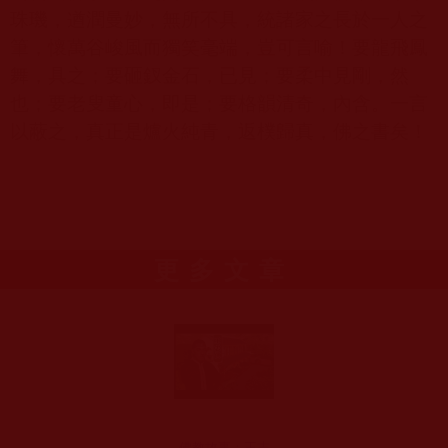
珠璣，遒潤曼妙，無所不具，統諸家之長於一人之
筆，懷萬谷峻風而獨笑毫端，豈可言喻！要龍飛鳳
舞，具之；要砸釵金石，已見；要柔中見剛，然
也；要老叟童心，即是；要格韻清奇，內含。一言
以蔽之，真正是爐火純青，返樸歸真，佛之書矣！
更多文章
佛教故事：王志