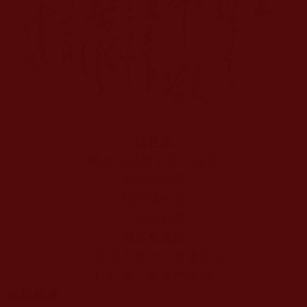
活色玉
時在洛城擬玉堂一揮之
石韻誰堪帝
欲問活色玉
一汪情和靈
幾多桑風聚
二零零五年十一月書賦之
H.H.
第三世多杰羌佛
作品描述：