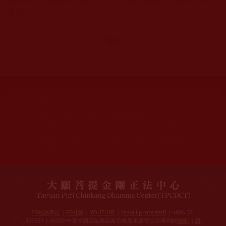
提交。
網站文章總數：
7194
網站圖片總數：
17881
網站影視總數：
1658
網站檔案總數：
1118
今日瀏覽人次：
718
總瀏覽人次：
3091298
今日瀏覽文章數：
544
總瀏覽文章數：
2353046
今日瀏覽影視數：
25
總瀏覽影視數：
90839
FB粉絲專頁
|
FB社團
|
YOUTUBE
|
[email protected]
| +886-37-
326323 | 36050 中華民國苗栗縣苗栗市維新里僑育街26巷8號(
地圖
) |
護