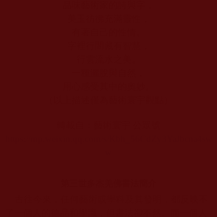
品味藝術家的詩與字，
美玉
彷彿
充滿靈性，
有著自己的性情。
字裡行間藏有智慧，
行雲流水之美。
一種灑脫與自然，
用心感受其中的奧妙。
（以上描述僅為藝術寰宇觀點）
轉載自：藝術寰宇
公眾號
https://mp.weixin.qq.com/s/Kbh_56CdZy3YaJbcna4sw
w
第三世多杰羌佛書法簡介
古往今來，任何藝術或學科及其發明，都反映不
了一個人的德品和學識，但書法卻不然。而一個人