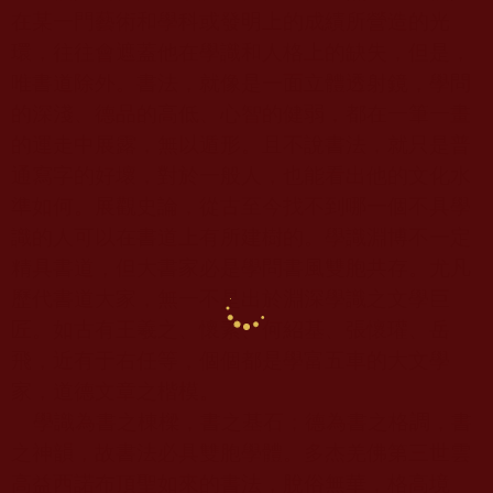
在某一門藝術和學科或發明上的成績所營造的光
環，往往會遮蓋他在學識和人格上的缺失，但是，
唯書道除外。書法，就像是一面立體透射鏡，學問
的深淺、德品的高低、心智的健弱，都在一筆一畫
的運走中展露，無以遁形。且不說書法，就只是普
通寫字的好壞，對於一般人，也能看出他的文化水
準如何。展觀史論，從古至今找不到哪一個不具學
識的人可以在書道上有所建樹的。學識淵博不一定
精具書道，但大書家必是學問書風雙胞共存。尤凡
歷代書道大家，無一不是出於淵深學識之文學巨
匠。如古有王羲之、懷素、何紹基、張懷瓘、岳
飛，近有于右任等，個個都是學富五車的大文學
家，道德文章之楷模。
學識為書之棟樑，書之基石；德為書之格調，書
之神韻，故書法必具雙胞學體。多杰羌佛第三世雲
高益西諾布頂聖如來的書法，脫俗無華，格高境