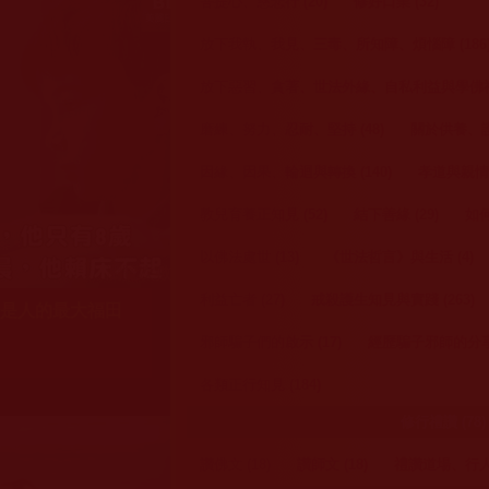
菩提心、慈悲行 (20)
修好口業 (32)
放下我執、我見、三毒、所知障、煩惱障 (186
放下惡習、貪著、世法外緣、自私利益與學佛福報
磨練、努力、忍耐、堅持 (48)
關於供養、護
因緣、因果、輪迴與轉換 (140)
孝道與親情大
教兒育養正知見 (52)
結下善緣 (29)
如何
以佛法處世 (13)
《世法哲言》與生活 (4)
瀏覽次數: 112 次
利益亡者 (27)
戒殺護生知見與實踐 (263)
是人的最大福田
猴兒拯救井裡落難
邪師騙子們的啟示 (17)
經歷騙子邪師的分享 
各類正行知見 (184)
修行禮讚 (78)
讚佛文 (18)
讚師文 (18)
禮讚道場、行人 