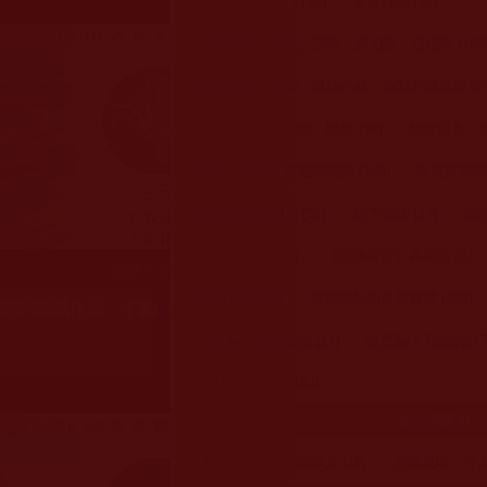
菩提心、慈悲行 (20)
修好口業 (32)
放下我執、我見、三毒、所知障、煩惱障 (186
放下惡習、貪著、世法外緣、自私利益與學佛福報
磨練、努力、忍耐、堅持 (48)
關於供養、護
因緣、因果、輪迴與轉換 (140)
孝道與親情大
教兒育養正知見 (52)
結下善緣 (29)
如何
以佛法處世 (13)
《世法哲言》與生活 (4)
瀏覽次數: 11 次
利益亡者 (27)
戒殺護生知見與實踐 (263)
羌佛詩詞歌賦作品：不動（五律）
H.H.第三世多杰羌佛詩
邪師騙子們的啟示 (17)
經歷騙子邪師的分享 
各類正行知見 (184)
修行禮讚 (78)
讚佛文 (18)
讚師文 (18)
禮讚道場、行人 