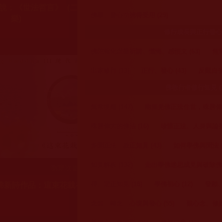
說：《世法哲言》（二）(AI音
H.H.第三世多杰羌佛詩詞歌賦
恭迎聖著寶
佛事、發心功德得受用 (29)
樂)
春圖
菩薩聖誕法會
修行成長與正行發心 (
加持法會 (
佛陀報化涅槃祈請、懺悔、感悟文 (63)
無常
祈福、放生
出家修行 (13)
正行、發心 (43)
反觀自省行
正邪研討會 
佛教行者修行知見 (2
無常境觀 (147)
南無羌佛正法住世，殊勝偉大
殊勝偉大的佛法 (16)
珍惜正法、人身與論努力
多聞正法、啟正知見 (43)
如何學佛與聞法 (2
知見解析 (132)
走出學佛迷思成見與破除佛門亂
瀏覽次數: 10 次
禪、定正知見 (18)
學佛初心 (12)
發願、
羌佛新詩作品：這束花栽在紙卷
南無第三世多杰羌佛說：《世法
樂)
念頭、轉念、心境與發心 (55)
觀心念、修好