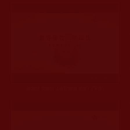
瀏覽次數: 51 次
香港衛視播出《走近南無羌佛》(下篇)