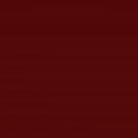
影視區
您在這裡
首頁
»
影視區
»
南無第三世多杰羌佛相關影視
影視分類列表
南無第三世多杰羌佛相關影視
第三世多杰羌佛辦公室
世界佛教總部
其他諸佛
其他菩薩尊者大師們
各單位資訊與法會會議
南無第三世多杰羌佛說法
南無第三世多杰羌佛說法《藉心經說真諦》