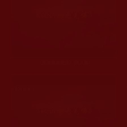
瀏覽次數: 33 次
《認識南無羌佛》(第八集)