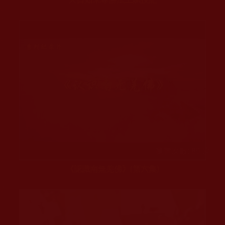
瀏覽次數: 89 次
《認識南無羌佛》(第六集)