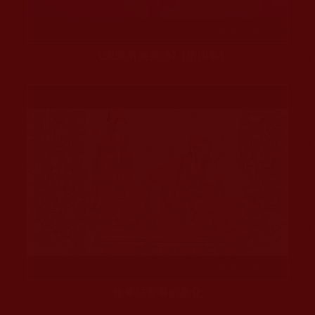
瀏覽次數: 78 次
《認識南無羌佛》(第四集)
瀏覽次數: 26 次
維摩詰聖尊的教化