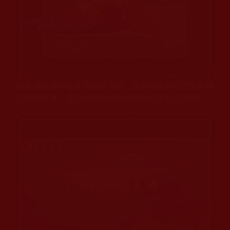
瀏覽次數: 102 次
世界佛教僧伽會會長悟明長老、香港竹林禪寺方丈虛雲
法師衣缽傳人意昭老和尚拜南無第三世多杰羌佛為師；
意昭老和尚談參加佛降甘露法會與恭聞南無羌佛說法的
受用體會