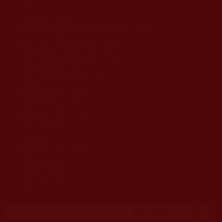
移至主內容
首頁
佛教文告通知 (370)
第三世多杰羌佛簡介與相關資訊 (423)
佛菩薩尊者高僧大德們 (421)
佛教各單位資訊與法會活動 (417)
佛教經藏法義論著 (776)
佛教法會聖蹟證量 (149)
佛教鑑師之道 (292)
佛教聞法點 (792)
佛教修行受用與知見 (3823)
菩提行德 (494)
理諦護法 (726)
文學藝術工巧 (691)
娑婆有溫情 (107)
科學眼 (110)
線上學院 (11)