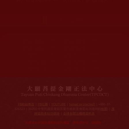
終於在漫長的等待中，我們引來了解脫的曙光！
頁面
1
下一頁 ›
最後頁 »
網站文章總數：
7195
網站圖片總數：
17882
網站影視總數：
1658
網站檔案總數：
1118
今日瀏覽人次：
1257
總瀏覽人次：
3093988
今日瀏覽文章數：
978
總瀏覽文章數：
2355166
今日瀏覽影視數：
101
總瀏覽影視數：
91007
FB粉絲專頁
|
FB社團
|
YOUTUBE
|
[email protected]
| +886-37-
326323 | 36050 中華民國苗栗縣苗栗市維新里僑育街26巷8號(
地圖
) |
護
持協助本站功德錄
|
全球各聞法機構資料表
如果本站的資訊侵犯到您的權益，請來信告知，謝謝您！