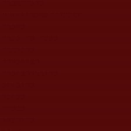
佛教經藏理諦論著類
AM1300中文廣播電臺-佛弟子訪談節目
佛教故事類
佛教法會、聖蹟、聖證量類
佛教鑑師之道類
成就解脫往升受用
佛教修行受用與知見文章類
修行小品文章類
菩提行德類
理諦護法類
文學藝術工巧類