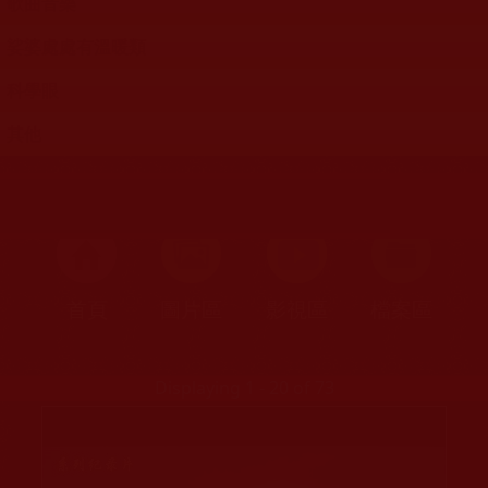
歌曲音樂
娑婆處處有溫暖類
科學眼
其他
首頁
圖片區
影視區
檔案區
Displaying 1 - 20 of 73