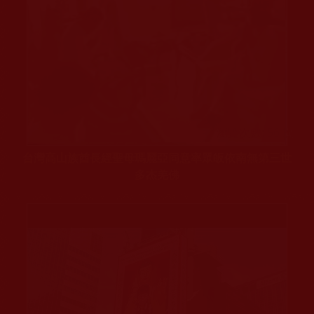
瀏覽次數: 56 次
台灣高山族酋長經聖母瑪麗亞同意率眾皈依南無第三世
多杰羌佛