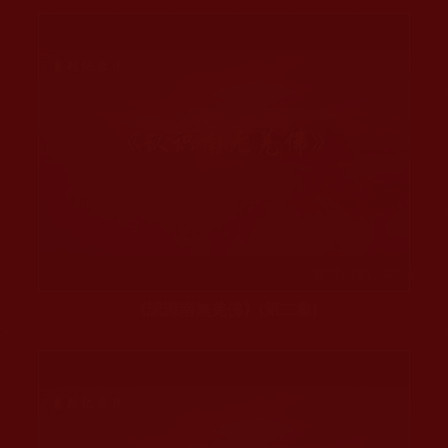
瀏覽次數: 48 次
《認識南無羌佛》(第二集)