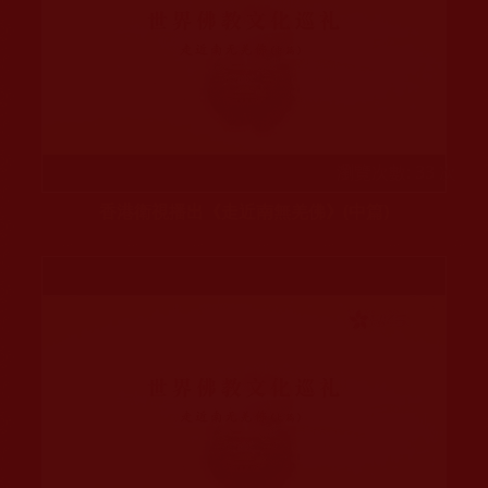
瀏覽次數: 33 次
香港衛視播出《走近南無羌佛》(中篇)