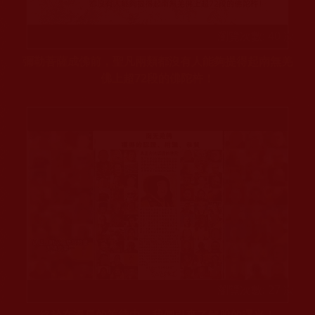
瀏覽次數: 40 次
彌勒菩薩成佛前，聖凡兩類都沒有人能夠提得起南無羌
佛上超72段的佛陀杵！
瀏覽次數: 27 次