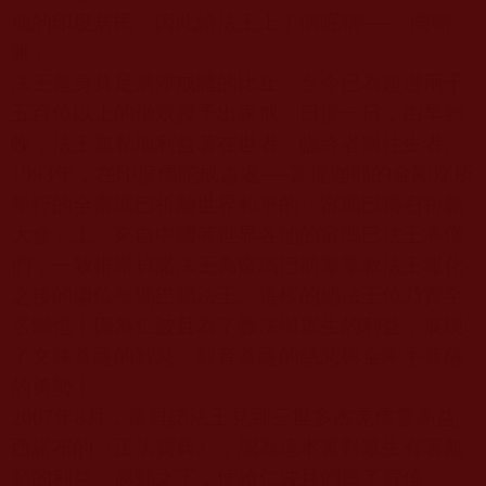
地的印度居民，因此給法王上了個昵稱──「雨喇
嘛」。
法王是身具足清淨戒體的比丘，至今已為超過兩千
五百位以上的僧眾授予出家戒。日復一日，由早到
晚，法王無私地利益著在世者、臨終者與往生者。
1993
年，在印度佛陀成道處──菩提迦耶的金剛座所
舉行的全甯瑪巴祈願世界和平的「甯瑪巴傳召祈願
大會」上，來自中國等世界各地的甯瑪巴法王高僧
們，一致推舉貝諾法王為甯瑪巴前輩掌教法王報化
之後的繼位寧瑪巴總法王。這樣的總法王位乃實至
名歸也！因為仁波且為了教法與眾生的利益，展現
了文殊菩薩的智慧、觀音菩薩的慈悲與金剛手菩薩
的勇勢！
2007
年
8
月，當貝諾法王見到三世多杰羌佛雲高益
西諾布的《正法寶典》，認為這本書對眾生有著無
窮的利益，感動之下，便給仁波且們寫了賀信。