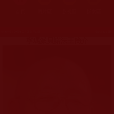
首頁
圖片區
影視區
檔案區
發文時間：2009年02月08日 星期日
瀏覽次數：936
寧瑪派貝諾法王簡介