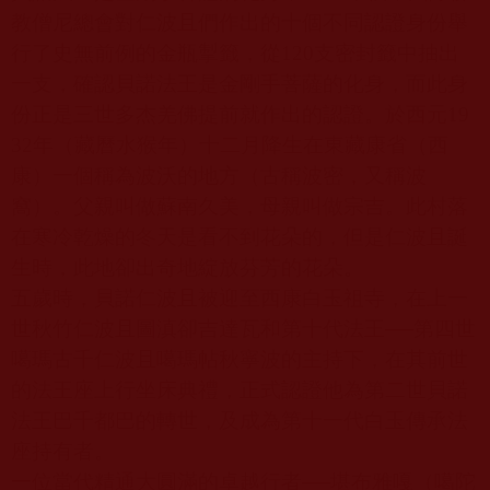
教僧尼總會對仁波且們作出的十個不同認證身份舉
行了史無前例的金瓶掣籤，從
120
支密封籤中抽出
一支，確認貝諾法王是金剛手菩薩的化身，而此身
份正是三世多杰羌佛提前就作出的認證。於西元
19
32
年（藏曆水猴年）十二月降生在東藏康省（西
康）一個稱為波沃的地方（古稱波密，又稱波
窩）。父親叫做蘇南久美，母親叫做宗吉。此村落
在寒冷乾燥的冬天是看不到花朵的，但是仁波且誕
生時，此地卻出奇地綻放芬芳的花朵。
五歲時，貝諾仁波且被迎至西康白玉祖寺，在上一
世秋竹仁波且圖滇卻吉達瓦和第十代法王──第四世
噶瑪古千仁波且噶瑪帖秋寧波的主持下，在其前世
的法王座上行坐床典禮，正式認證他為第二世貝諾
法王巴千都巴的轉世，及成為第十一代白玉傳承法
座持有者。
一位當代精通大圓滿的卓越行者──堪布雅嘎（噶陀