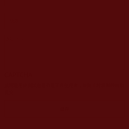
CAPTCHA
該問題用於測試您是否是正常使用者，並防止垃圾郵件自動
提交。