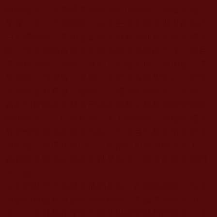
絕的毅力，不為橫在眼前的任何困境、障礙所擾，
年復一年，不僅重建了白玉主寺和過去世中建立的
白玉佛學院，在印度創辦南卓林寺和雅久寧瑪佛學
院，漸次地修復傳承中各個亟待修復的子寺，並且
在包括臺灣、香港、澳門、大陸各地、新加坡、馬
來西亞、菲律賓、美國、加拿大等佛學中心，近年
足跡亦履及希臘、德國、法國等歐洲國土。今日，
在南印度的南卓林寺已成為世界上規模最宏偉的藏
傳佛寺之一，已有超過三千人的僧眾，堪稱中國之
外於全球最大的寧瑪寺院。仁波且不辭辛勞地奔波
於印度、喜瑪拉雅山區、東南亞和歐美的土地上，
為的就是將佛法傳佈至世界各地，讓所有眾生都同
受法益。
法王的慈悲也惠及當地的居民，他造橋鋪路，設立
西醫和藏醫都有的綜合性醫院。無論在西藏或印
度，仁波且都在季雨不來時以祈降及時雨聞名。當