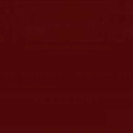
佛弟子修學南無羌佛如來正法得大成就
得到解脫生死的大成就者
您在這裡
首頁
»
佛菩薩尊者高僧大德們
»
佛教高僧大德與第三世多杰
您在這裡
首頁
»
佛教經藏法義論著
寧瑪派貝諾法王簡介