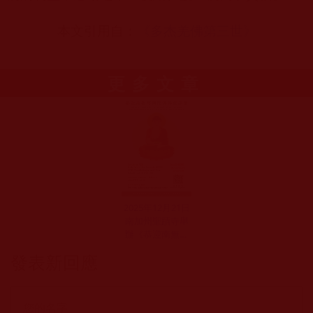
本文引用自：
《
多杰羌佛第三世
》
更多文章
2025年12月21日
南加州聖蹟寺舉
辦《恭迎南無阿
彌陀佛佛誕法
發表新回應
會》