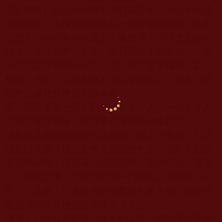
堪欽雅嘎）預見此新轉世的特殊使命，而給予此孩
童皈依戒、文殊菩薩灌頂和一尊神聖的佛像，並為
他寫下至今仍被全球成千上萬佛弟子持誦之長壽祈
請文。十三歲時，在上一世貝諾法王的寢宮中，在
五位主要堪布和比丘的見證主持下接受圓頂，正式
剃度，法名「豆雅謝祝天津丘雷南嘉」，意為「經
續教法修持尊勝最高持有者」。
當仁波且還是一個小男孩時，有一天，一位老年人
走到仁波且面前，堅持要仁波且為他修頗瓦法。仁
波且很天真地答應並依法修持。過了一會兒，仁波
且驚訝地發現這位老年人已經往生了。他對著躺在
面前的屍體，再度修法以挽回老人家的性命。當老
年人蘇醒之後，仁波且吐出一口長氣。而老年人卻
說：「天啊！仁波且為何把我叫回來？我已經在阿
彌陀佛的西方極樂世界淨土了！」
後來，仁波且又從多位偉大的上師、經師堪布等那