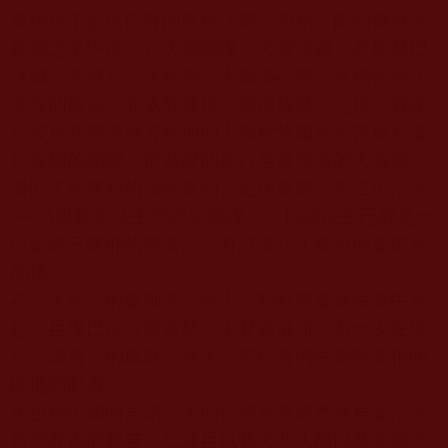
裏接承了多世自有的各種法要，包括：南卻傳承大
圓滿之掌中佛、八大黑嚕嘎、大寶伏藏、惹那林巴
伏藏（惹林）、大圓滿、大圓滿心要法及秘密護法
等等的教法，並依教修持，獲得成就。之後，貝諾
仁波且在塔唐地方和他的上師秋竹圖登卻吉達瓦進
行長期的閉關，從基礎的前行至最深奧的大圓滿，
還回了他無始的法性真如。近代甯瑪巴第二位法王
──頂果欽哲法王曾經公開說：「貝諾法王已經是一
位超越三昧耶的聖者。」有許多法王都說他是肉身
的佛。
在法王舉行的藥師佛法會上，彩虹自曼達供盤中升
起，且嘎巴拉（顱蓋杯）上甘露溢流。有一次在舉
行「瑪貢」的成就法會上，空行母的供養餅乾很明
顯地顫動著。
很少地位如同貝諾法王的仁波且會經歷過貝諾法王
曾經歷過的艱苦。仁波且以其大悲大願以及源源不