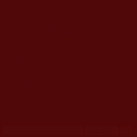
移至主內容
首頁
佛教文告通知 (370)
第三世多杰羌佛簡介與相關資訊 (423)
佛菩薩尊者高僧大德們 (421)
佛教各單位資訊與法會活動 (417)
佛教經藏法義論著 (776)
佛教法會聖蹟證量 (149)
佛教鑑師之道 (292)
佛教聞法點 (792)
佛教修行受用與知見 (3823)
菩提行德 (494)
理諦護法 (726)
文學藝術工巧 (691)
娑婆有溫情 (107)
科學眼 (110)
線上學院 (11)