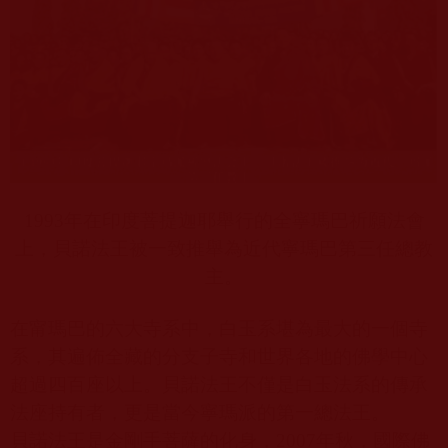
1993
年在印度菩提迦耶舉行的全寧瑪巴祈願法會
上，貝諾法王被一致推舉為近代寧瑪巴第三任總教
主。
在甯瑪巴的六大寺系中，白玉系堪為最大的一個寺
系，其遍佈全藏的分支子寺和世界各地的佛學中心
超過四百座以上。貝諾法王不僅是白玉法系的傳承
法座持有者，更是當今寧瑪派的第一總法王。
貝諾法王是金剛手菩薩的化身，
2007
年秋，國際佛