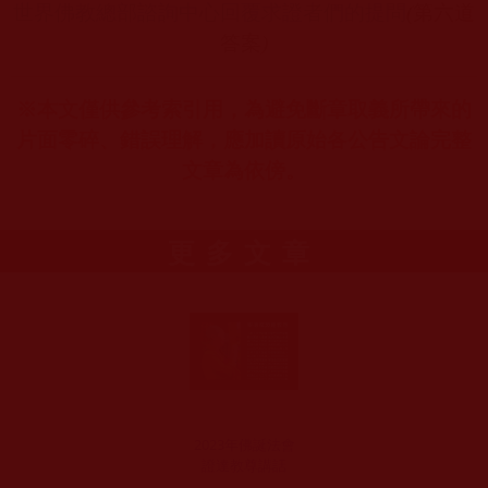
世界佛教總部諮詢中心回覆求證者們的提問
(
第六道
答案
)
※本文僅供參考索引用，為避免斷章取義所帶來的
片面零碎、錯誤理解，應加讀原始各公告文論完整
文章為依傍。
更多文章
2023年佛誕法會
證達教尊講話