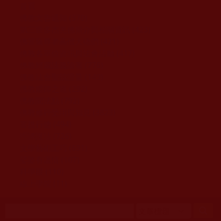
移至主內容
首頁
佛教文告通知 (370)
第三世多杰羌佛簡介與相關資訊 (423)
佛菩薩尊者高僧大德們 (421)
佛教各單位資訊與法會活動 (417)
佛教經藏法義論著 (776)
佛教法會聖蹟證量 (149)
佛教鑑師之道 (292)
佛教聞法點 (792)
佛教修行受用與知見 (3823)
菩提行德 (494)
理諦護法 (726)
文學藝術工巧 (691)
娑婆有溫情 (107)
科學眼 (110)
線上學院 (11)