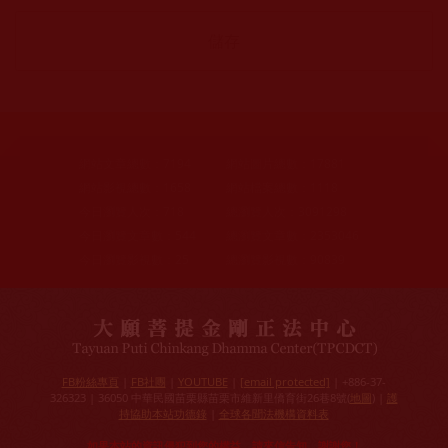
網站文章總數：
7194
網站圖片總數：
17881
網站影視總數：
1658
網站檔案總數：
1118
今日瀏覽人次：
718
總瀏覽人次：
3091298
今日瀏覽文章數：
544
總瀏覽文章數：
2353046
今日瀏覽影視數：
25
總瀏覽影視數：
90839
FB粉絲專頁
|
FB社團
|
YOUTUBE
|
[email protected]
| +886-37-
326323 | 36050 中華民國苗栗縣苗栗市維新里僑育街26巷8號(
地圖
) |
護
持協助本站功德錄
|
全球各聞法機構資料表
如果本站的資訊侵犯到您的權益，請來信告知，謝謝您！