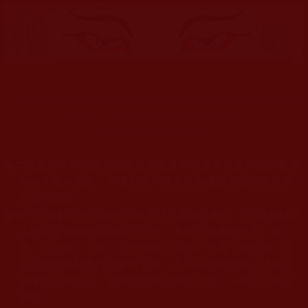
末法時期騙子邪師橫行，從佛陀菩薩稱號到普通居士，凡是
教人的，你若要跟他學就須好好鑑別。
鑑師，保護學佛慧命！
◆
本站遵奉依行南無第三世多杰羌佛與釋迦牟尼佛所說的教法
為無上根本指南，並遵照第三世多杰羌佛辦公室的文告努
力實行運作。
◆
除三段金釦大聖德能作開示所說法義錯誤較少，四段金釦以
上的巨聖德能作正確開示之外，本站所發布的法王、尊
者、仁波且、法師、居士等的文章均不作為法義依據，最
多只能作為知見行持參考之用，凡不符合南無第三世多杰
羌佛說法的內容，皆屬邪說邊見錯誤之理，一概不可依從
學習。