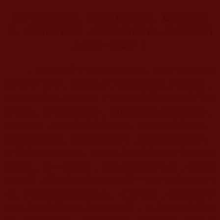
在夢裡跟佛聯絡、定境中跟佛聯絡、靈通與佛溝
通、得到佛的認可，或說是佛准許的
…
說這些話的
人就是一個騙子！
…
鑑於出現了這位莫名其妙、沒有依據的所
謂
“
佛母
”
之事，我們請示了南無第三世多杰羌佛，
南無第三世多杰羌佛說：
“
現在全世界的佛教騙子橫
行猖獗，打著大旗遮身，個個吹得比天神還天神，
甚至於說，他在夢裡跟我聯絡、定境中跟我聯絡、
靈通與我溝通、得到我的認可，或說是我准許的。
今天明確告訴你們，不要說是這些凡夫俗子沒有這
種功夫，退一萬步說，就算他有這個功夫，也跟我
溝不通，因為我自己本身就是一個平淡慚愧的行
者，只知道如何誠實做人、仁善利他，我自己根本
就不具備靈通本事與他們溝通，就是他的靈通來