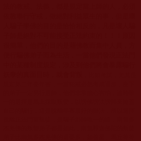
法的教戒、法義，都是規定當上師的人，必須
依教奉行守戒，做絕對利益眾生的事，但是壞
人騙子學佛的目的是恰恰相反的，凡是壞人騙
子師是絕對不可能接受正法約束的！！！原因
很簡單，他們的目的是藉佛教而集中人員，方
便行騙佛弟子而為生活，一當他們發現正法門
中的某種制度規定，涉及到他們將會暴露騙行
妖孽的真面目時，就會背叛
，比如考試，尤其是
規定第二年要年審，一當犯戒必然考成退步，座下
的弟子一定另行選師，他們非常擔心害怕，這時唯
一的選擇是馬上採取叛變，以謗佛謗法謗師來掩蓋
自己的騙行，這是脫離年審最好的辦法，所以選擇
脫離正法門當叛徒，是騙子邪師唯一的路，南無多
杰羌佛的叛變弟子都是如此，南無釋迦佛陀的叛徒
弟子比南無多杰羌佛的還要多，如善星、馬丘等等