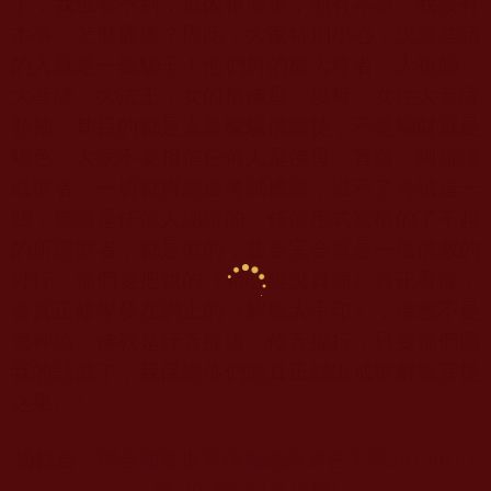
了，我也看不到，原因很簡單，他有本事，我沒有
本事，怎麼通達？因此，大家特別小心，說這些話
的人就是一個騙子！他們男的稱大尊者、大祖師、
大菩薩、大法王，女的稱佛母、度母、女性大菩薩
領袖，其目的都是大量矇騙佛教徒，不是騙財就是
騙色。大家不要相信任何人是佛母、菩薩、阿羅漢
或聖者，一切都得經過考試應證，過不了考試這一
關，無論是任何人認證的、任何形式宣稱的了不起
的所謂聖者，都是假的，甚至完全就是一個佛教的
外行。你們要把我的《藉心經說真諦》真正看懂，
要真正修學發在網上的《解脫大手印》，佛教不是
鬼神論，佛教是行菩提道、修菩提行，只要你們照
我的話做了，我保證你們能真正結出成聖解脫菩提
之果。
”…
摘錄自：
聯合國際世界佛教總部通告字第20150101
號(2015
年03
月16
日)