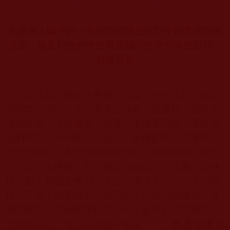
凡是壞人騙子師一當他們發現正法門中的某種制度
規定，涉及到他們將會暴露騙行妖孽的真面目時，
就會背叛
南無第三世多杰羌佛，從這一生到現在，都是
發願實行不收任何供養來義務為大家服務，也從來
沒有設過一次功德箱，這是大家都看到的、眾所周
知的事實。有可憐之人說：「羌佛的佛法那麼好，
既然那麼好，為什麼跟祂學的有上師級別的人叛變
了，反對羌佛呢？出了好幾個叛徒。」其實有這種
想法的人實在太無知！！太可憐了！！！今天提醒
你一下吧，如果如來正法門中不出現欺師滅祖，沒
有謗佛謗法謗師的叛徒冒出來，說明這法門絕對不
因為如來正
是如來正法，而是邪師騙子集團！！！