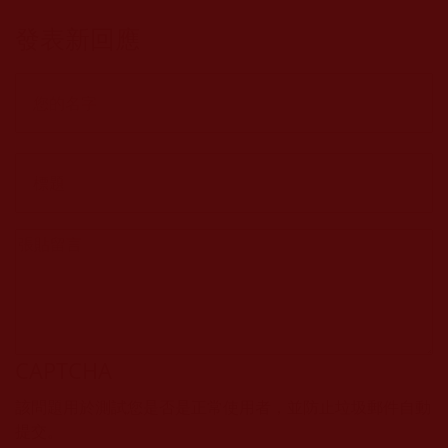
發表新回應
CAPTCHA
該問題用於測試您是否是正常使用者，並防止垃圾郵件自動
提交。