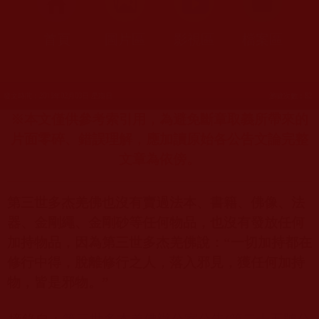
首頁
圖片區
影視區
檔案區
發文時間：2013年02月03日 星期日
瀏覽次數：82
※本文僅供參考索引用，為避免斷章取義所帶來的
片面零碎、錯誤理解，應加讀原始各公告文論完整
文章為依傍。
第三世多杰羌佛也沒有賣過法本、書籍、佛像、法
器、金剛繩、金剛砂等任何物品，也沒有發放任何
加持物品，因為第三世多杰羌佛說：
“
一切加持都在
修行中得，脫離修行之人，落入邪見，獲任何加持
物，皆是邪物。
”