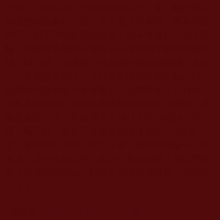
比丘，而相反的，只有非如來正法之處，騙行邪惡
集團的利益捆在一起，才不會出現叛徒，因為利益
共同，相互間睜隻眼閉隻眼，絕不考慮行人受不受
騙，該騙行集團絕不會有公告提示弟子如何識別邪
師、騙子師，這樣就不存在揭穿偽假師的騙行底細
——不是如來正法，才符合邪師騙子的詐騙目的，
目的相同當然絕不會有叛徒。你們看看，只有第三
世多杰羌佛辦公室和世界佛教總部等正法機構，才
會處處發公告，幫助佛弟子修行人識別假師、邪
師、騙子師，更是只有南無羌佛才會說
128
條知
見，來幫助行人防止誤入歧途，這對邪惡騙子之師
來說，是何等的仇視，難道不是這樣嗎？邪惡們若
為了保護自己的騙行利益而不採取當叛徒，那就不
正常了。
摘錄自：
聖德高僧們的重要答覆(2018
年2
月10
日)-