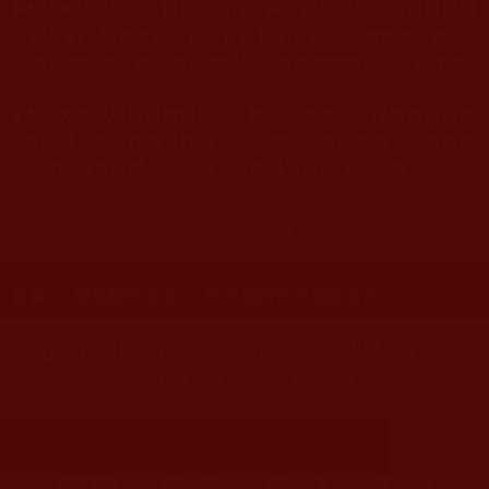
本站網站的型式、目錄的編排、圖文的呈現等一切資料與相
◆
關規劃，均為本站建置人員自我的意思，非南無第三世多
杰羌佛或第三世多杰羌佛辦公室等其他機構單位所指使派
令。
◆
本區大量訊息經過摘錄節取，故非完整內容，僅做為索引參
考之用，希冀作為引路石，導引恭聞完整的南無第三世多杰
羌佛的法音與辦公室公告，方為最正確圓滿的法義！
系統鑑師文：
鑑師，保護慧命！
您在這裡
首頁
»
佛教鑑師之道
»
師不如法作為相關文告
師不如法作為-其他阻礙利生行為
(2018.02.21更新)