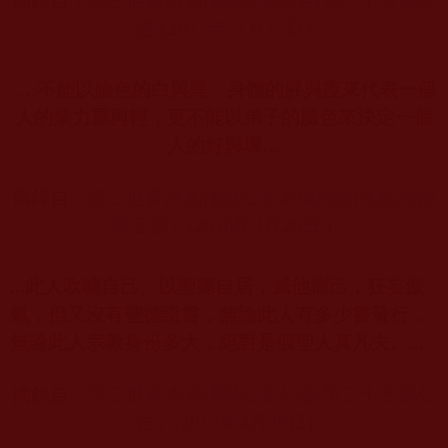
摘錄自：
第三世多杰羌佛辦公室公告(
第二十五號公
告)(2011
年11
月15
日)
…
不能以臉色的白與黑、身體的胖與瘦來代表一個
人的業力重與輕，更不能以弟子的臉色來決定一個
人的好與壞
…
摘錄自：
第三世多杰羌佛辦公室來稿照轉(
來稿照轉
第五號）(2010
年3
月20
日 )
...
此人吹噓自己、以聖德自居，滅他樹己，狂妄傲
氣，但又沒有聖德證書，無論此人有多少書發行，
無論此人宗教身份多大，絕對是假聖人真凡夫。
...
摘錄自：
第三世多杰羌佛辦公室公告(
第三十五號公
告）(2013
年4
月25
日)