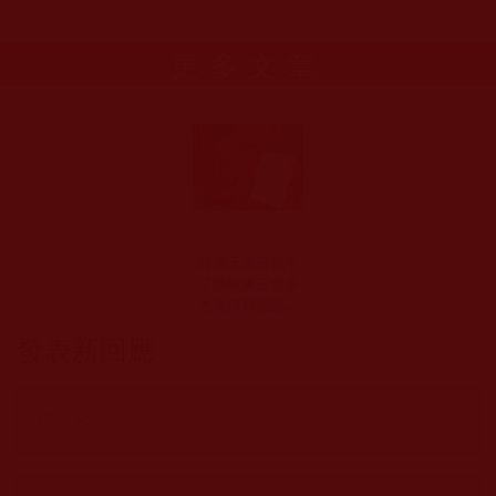
更多文章
薩迦天津否認不
了他給第三世多
杰羌佛寫認證書
的事實
發表新回應