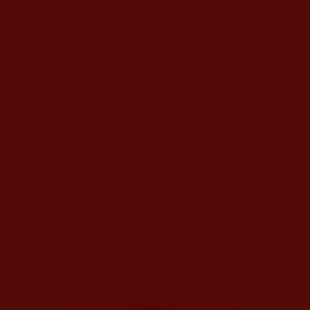
闡述了因果的科學定律。釋迦世尊教導：“諸惡莫
作，眾善奉行”。佛弟子按照佛陀教戒，依教奉行，
提起正念，廣修善業，遠離惡業，不錯因果。
因果報應，如影隨形。大至無邊之宇宙，小至
一微塵意識，都脫離不了因果。無論佛弟子還是非
佛弟子，有情眾生還是無情生命或器物，世間一切
都在因果網路中。
當然，因果報應有多種方式。《涅盤經》
講：“業有三報，一現報，現作善惡之報，現受苦樂
之報；二生報，或前生作業今生報，或今生作業來
生報；三速報，眼前作業，目下受報。”