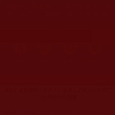
身邊的因果實錄：人販子拐賣他人子
女，自己的三個女兒被同行拐賣(葵
心)
首頁
圖片區
影視區
檔案區
發文時間：2018年06月20日 星期三
瀏覽次數：365
身邊的因果實錄：人販子拐賣他人子女，自己的三
個女兒被同行拐賣
編者按：
佛教
是一門偉大的教育，這門教育深遠地