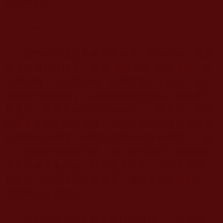
給大家聽。
（一）
我們村西邊原來有個單身漢，不務正業，成天
靠偷雞摸狗過日子，是個“遠近聞名”的混混兒。但
凡弄到錢，他就買酒喝。如果誰家丟了雞少了鴨八
成就是他缺酒錢了。如果鄰居找他理論，那後果可
嚴重了，沒幾天雞鴨全部被藥死，一隻不剩！地裡
的瓜果蔬菜全部被拔掉，又或是家裡的玻璃被突如
其來的磚頭砸壞，晾曬的衣服出現在豬圈裡……總
之，他的手段極其刁鑽，讓人煩不勝煩！弄得全村
人見他像見鬼似的，唯恐避之不及。小孩子哭鬧，
只要說一句混混兒就要來了，嚇得大氣都不敢出，
哭聲馬上戛然而止。
這個混混兒每年都要養只小母狗，一到發情