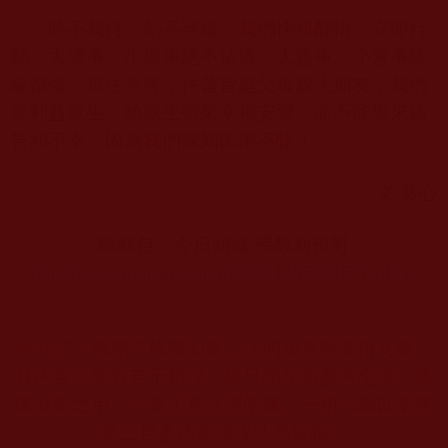
時不我待，刻不容緩。我們快快醒悟，立即行
動，大壞事、小壞事絕不沾邊，大善事、小善事統
統都做。眾生平等，往昔皆是父母親人朋友，我們
要利益眾生，給眾生帶來幸福安樂，而不能帶來痛
苦和不幸，因為我們深知因果不昧！
文
/
葵心
轉載自：今日頭條 佛教新視野
http://www.toutiao.com/i6481142470615761421/
本站註：佛弟子修學如來正法的知見與受用文章，
其內容可能有若干錯誤，故只能作為參考交流、薰
陶鼓勵之用，不為正見法理依據，一切法義以南無
第三世多杰羌佛說法為依歸。