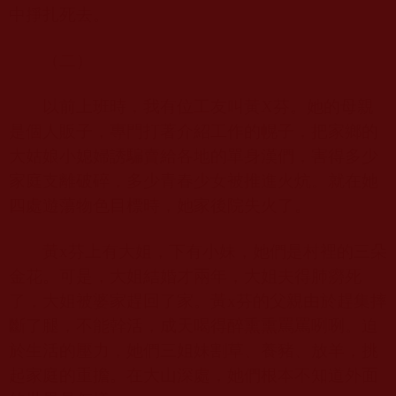
中掙扎死去。
（二）
以前上班時，我有位工友叫黃
X
芬。她的母親
是個人販子，專門打著介紹工作的幌子，把家鄉的
大姑娘小媳婦誘騙賣給各地的單身漢們，害得多少
家庭支離破碎，多少青春少女被推進火炕。就在她
四處遊蕩物色目標時，她家後院失火了。
黃
x
芬上有大姐，下有小妹，她們是村裡的三朵
金花。可是，大姐結婚才兩年，大姐夫得肺癆死
了，大姐被婆家趕回了家。黃
x
芬的父親由於趕集摔
斷了腿，不能幹活，成天喝得醉熏熏罵罵咧咧。迫
於生活的壓力，她們三姐妹割草、養豬、放羊，挑
起家庭的重擔。在大山深處，她們根本不知道外面