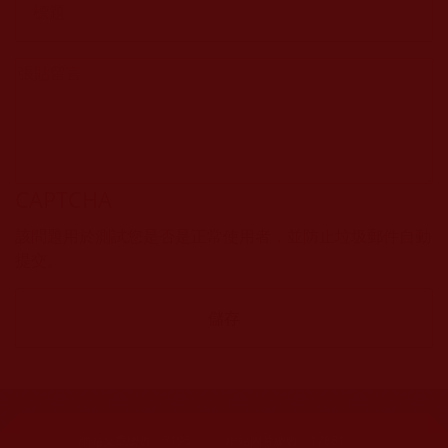
CAPTCHA
該問題用於測試您是否是正常使用者，並防止垃圾郵件自動
提交。
網站文章總數：
7195
網站圖片總數：
17881