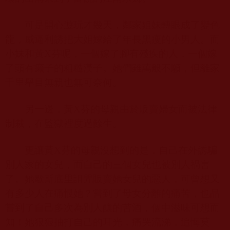
可是開心遊玩才幾天，鄰家姐妹轉眼成了變色
龍，威逼利誘把大姐嫁給了年長黑瘦的小男人。而
小妹和黃
X
芬呢，一個嫁了腳有殘疾的人，一個嫁
了頭有癩子的粗糙漢子。她們雖萬般不願，但離家
千里舉目無親也無可奈何。
另一邊，黃
X
芬的母親由於販賣婦女而被法律
制裁，在監獄裡度過餘生。
更讓黃
X
芬的母親沒想到的是，自己在外誘騙
別人家的女兒，而自己的三個女兒也被別人禍害
了。她歇斯底里詛咒販賣她女兒的惡人，可曾想又
有多少人在痛恨她？嘗到了母女分離的痛苦，也品
嘗到了自己多次為別人釀的苦酒，個中滋味可想而
知！她狠狠抽打自己的耳光，痛哭流涕，追悔莫