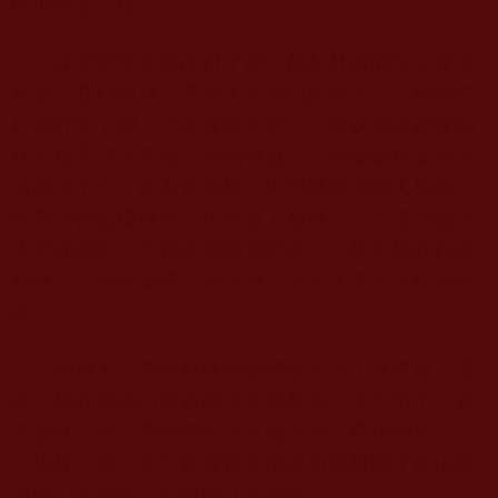
的世界是怎樣。
在渺茫無奔頭的日子裡，鄰村外嫁的女兒穿金
戴銀，花枝招展，帶著大包小包回娘家了，瞬間在
村裡炸開了鍋，大家蜂擁而至。三姐妹看著鄰家姐
妹炫耀著漂亮衣服，眼睛都直了，再聽她把婆家誇
得好上了天：家有幾層樓，出門就是寬闊大馬路，
幹農活都是機械化，小鎮還工廠林立，街道商鋪讓
人眼花繚亂，想買啥就能買到啥……鄰家姐妹口若
懸河，三姐妹聽得心湧澎湃，深夜才依依不捨地歸
家。
隔幾天，鄰家姐妹給她們每人送了件衣服，還
說三姐妹窩在山裡就好比落地鳳凰，太可惜了，看
在姐妹一場，帶她們出去見識見識，費用她包了。
三姐妹一聽，亳不猶豫跟著鄰家姐妹離開了窮山僻
壤的山溝來到了富饒的江南水鄉。