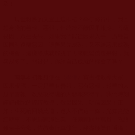
及！
現世報應的又豈止這兩樁？學佛修行中，我回
想身邊的善報、惡報，但統統不離因果報應。菩薩
畏因，眾生畏果。如果我們能從因果入手，廣種善
因同時遠離惡因，讓善果先成熟，又不給惡果成熟
的機會，這樣等成就解脫了再來輕鬆償還果報，就
容易多了。關鍵是，你給自己成就的機會了嗎？
南無本初報身佛在《
學佛
》寶書裡教導大家，
因果報應，一定是善有善報，惡有惡報，越善的人
越早善報，改惡改得遲的人惡報來得早。我們時刻
謹記佛陀的諄諄教導，敬畏因果，明信因果！正
如：生死輪回幾萬遭，迷人不信這一條，光知貪戀
紅塵事，不思歸家淨造業，任爾家財共萬貫，臨終
難帶半分毫，依教奉行真修行，緣盡極樂任逍遙！