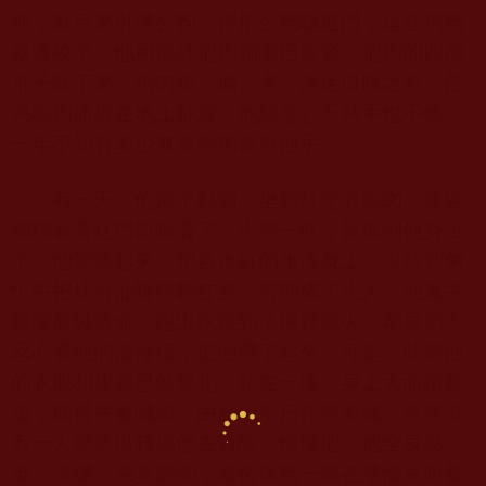
期，就用來引誘公狗。待把公狗騙進門，這些狗狗
就遭殃了。他用鐵絲把狗狗嘴巴紮緊，把狗的四個
爪子砍下來，狗肉燒、燜、煮，滿足口腹之欲。任
憑狗狗痛得在地上翻滾，他絲毫心不慈手也不軟，
一年不知有多少無辜狗狗命喪他手。
有一天，他灌了點酒，坐到灶堂煮狗肉，迷迷
糊糊靠著灶門口睡著了。火勢一旺，就躥到他身上
了。他驚跳起來，想舀水缸的水澆身上，沒料到匆
忙中把灶台油罐碰翻在身，暫態成了火人。他鬼哭
狼嚎般喊救命，跑出家跳到了河裡滅火。鄰居們不
忍心看他的淒慘樣，把他撈了起來。可是，此時他
的衣服和皮膚已然燒化，粘在一塊，身上大面積燒
傷，痛得哭爹喊娘。由於他平日作惡多端，竟然沒
有一人願意出錢送他去醫院。慢慢地，他全身感
染、潰爛，惡臭難聞，最後像狗一般在淒慘哀叫聲