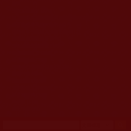
移至主內容
首頁
佛教文告通知 (370)
第三世多杰羌佛簡介與相關資訊 (423)
佛菩薩尊者高僧大德們 (421)
佛教各單位資訊與法會活動 (417)
佛教經藏法義論著 (776)
佛教法會聖蹟證量 (149)
佛教鑑師之道 (292)
佛教聞法點 (792)
佛教修行受用與知見 (3823)
菩提行德 (494)
理諦護法 (726)
文學藝術工巧 (691)
娑婆有溫情 (107)
科學眼 (110)
線上學院 (11)