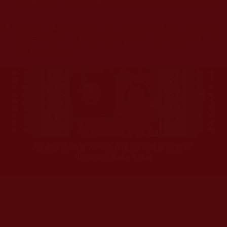
杰羌佛或第三世多杰羌佛辦公室等其他機構單位所指使派
令。
◆
本區大量轉載諸佛弟子修學如來正法的受用文章，其內容可
能有若干錯誤，故只能作為參考交流、薰陶鼓勵之用，不
為正見法理依據。
聖僧寂後肉身大神變 開創佛史圓寂新篇章
印證解脫法源就在羌佛處
您在這裡
首頁
»
佛教修行受用與知見
»
佛教行者修行知見
»
因緣、
您在這裡
首頁
»
科學眼
»
佐證佛法軼事
»
因果報應