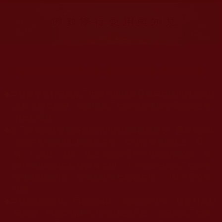
大量佛弟子恭聞羌佛法音，修學如來正法，而獲諸受用。
◆
本站遵奉依行南無第三世多杰羌佛與釋迦牟尼佛所說的教法
為無上根本指南，並遵照第三世多杰羌佛辦公室的文告努
力實行運作。
◆
除三段金釦大聖德能作開示所說法義錯誤較少，四段金釦以
上的巨聖德能作正確開示之外，本站所發布的法王、尊
者、仁波且、法師、居士等的文章均不作為法義依據，最
多只能作為知見行持參考之用，凡不符合南無第三世多杰
羌佛說法的內容，皆屬邪說邊見錯誤之理，一概不可依從
學習。
◆
本站網站的型式、目錄的編排、圖文的呈現等一切資料與相
關規劃，均為本站建置人員自我的意思，非南無第三世多