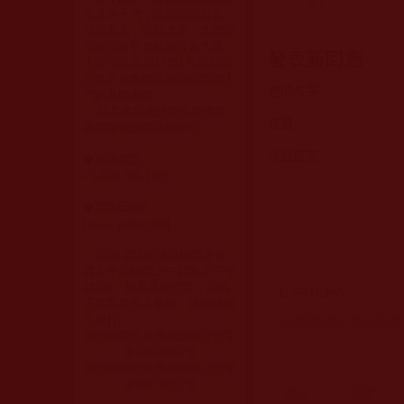
諾)
混佛弟子們，以便以假冒真、
以低充高，詐騙大家，本總部
現特別將聖考結果公告大眾，
發表新回應
大家可以從2017年1月15日起
向世界佛教總部咨詢印證德人
您的名字
們的具體考績。
拜見佛陀資訊暨世界佛教
標題
總部聖德證書諮詢中心：
張貼留言
*
◆諮詢電話
：
+1-626-789-1001
◆
諮詢Email
：
[email protected]
諮詢電話的值班時間是美
國太平洋時間上午10點至下午
4點半。如果遇到忙音，說明
CAPTCHA
正在為其他人服務，請稍後再
次撥打。
該問題用於測試您是
聯合國際世界佛教總部公告字
第20140101號
聯合國際世界佛教總部公告字
第20170101號