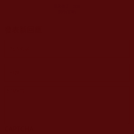
我又做了一次徒
勞行(雪馨)
發表新回應
CAPTCHA