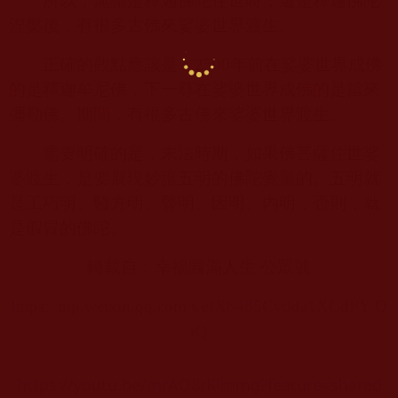
所以，無論是釋迦佛陀住世時，還是釋迦佛陀
涅槃後，有很多古佛來娑婆世界渡生。
正確的觀點應該是：
2500
年前在娑婆世界成佛
的是釋迦牟尼佛，下一尊在娑婆世界成佛的是當來
彌勒佛。期間，有很多古佛來娑婆世界渡生。
需要明確的是，末法時期，如果佛菩薩住世娑
婆渡生，是要展現妙諳五明的佛陀覺量的。五明就
是工巧明、醫方明、聲明、因明、內明，否則，就
是假冒的佛陀。
轉載自：幸福圓滿人生 公眾號
https://mp.weixin.qq.com/s/efXb485Cvdda1XCdPY-Q
rQ
https://youtu.be/mrAO8rKlmmg?feature=shared