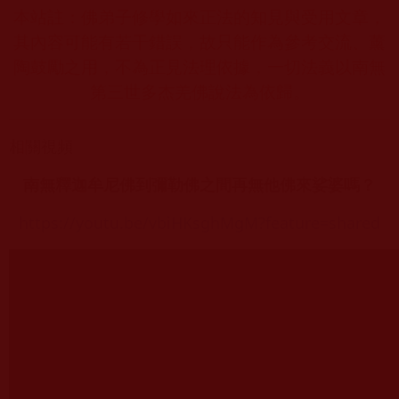
本站註：佛弟子修學如來正法的知見與受用文章，
其內容可能有若干錯誤，故只能作為參考交流、薰
陶鼓勵之用，不為正見法理依據，一切法義以南無
第三世多杰羌佛說法為依歸。
相關視頻
南無釋迦牟尼佛到彌勒佛之間再無他佛來娑婆嗎？
https://youtu.be/vbiHKsghMgM?feature=shared