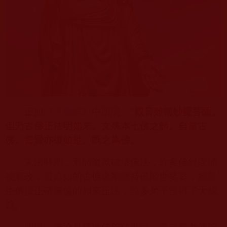
正如《
了義經
》中所說：
"
觀音雖稱妙覺菩薩。
但乃古佛正法明如來。文殊本七佛之師。自當古
佛。普賢亦復如是。既之為佛。
"
末法時期，邪師魔眾破壞佛法，許多佛經課誦
被篡改，最原始的古佛金剛總持佛降世娑婆，給眾
生傳授正確無偏的如來正法，許多弟子獲得了大成
就。