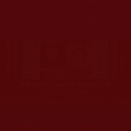
杰羌佛或第三世多杰羌佛辦公室等其他機構單位所指使派
令。
◆
本區大量轉載諸佛弟子修學如來正法的受用文章，其內容可
能有若干錯誤，故只能作為參考交流、薰陶鼓勵之用，不
為正見法理依據。
聖僧寂後肉身大神變 開創佛史圓寂新篇章
印證解脫法源就在羌佛處
您在這裡
首頁
»
佛教修行受用與知見
»
佛教行者修行知見
»
知見解
釋迦佛陀涅槃後，哪些古佛來過娑婆