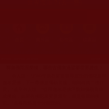
世界渡生？(去一塵)
首頁
圖片區
影視區
檔案區
發文時間：2023年06月14日 星期三
瀏覽次數：261
釋迦佛陀涅槃後，哪些古佛來過娑婆世界渡生？
有人說：“
2500
年前在娑婆世界渡生的佛陀是釋
迦牟尼佛，下一尊佛是彌勒菩薩，期間再無二佛住
世。”甚至有人說：“從釋迦牟尼佛涅槃到彌勒菩薩
成佛前，如果有佛陀來娑婆渡生，就是假冒的佛
陀。”這種觀點是十分錯誤的。