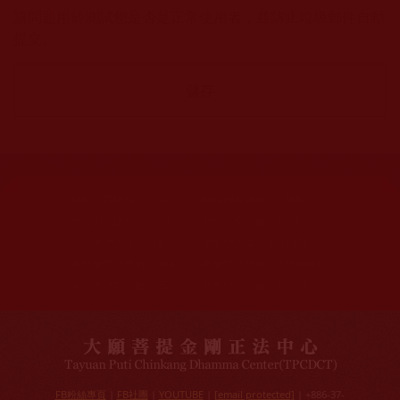
該問題用於測試您是否是正常使用者，並防止垃圾郵件自動
提交。
網站文章總數：
7194
網站圖片總數：
17881
網站影視總數：
1658
網站檔案總數：
1118
今日瀏覽人次：
718
總瀏覽人次：
3091298
今日瀏覽文章數：
544
總瀏覽文章數：
2353046
今日瀏覽影視數：
25
總瀏覽影視數：
90839
FB粉絲專頁
|
FB社團
|
YOUTUBE
|
[email protected]
| +886-37-