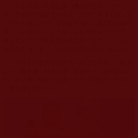
大家知道，阿彌陀佛的佛誕日是十一月十七
日，藥師佛的佛誕日是九月十三日，阿彌陀佛、藥
師佛等古佛經常來到娑婆世界渡生。南無觀世音菩
薩是正法明如來，是古佛，曾多次來到娑婆世界，
每次都是以不同的形象來渡生的。唐朝之前，曾經
化現為男相。所以，唐卡中有男相的觀世音菩薩。
經常來娑婆世界渡生的南無文殊菩薩，是毗婆
屍佛、屍棄佛、毗舍浮佛、懼留孫佛、俱那含牟尼
佛、迦葉佛、釋迦牟尼佛這七尊佛的師父。所以，
南無文殊菩薩也是古佛。