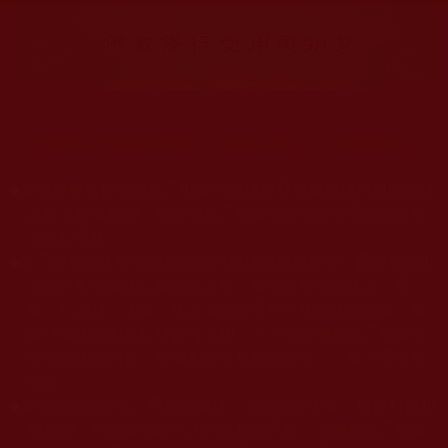
大量佛弟子恭聞羌佛法音，修學如來正法，而獲諸受用。
◆
本站遵奉依行南無第三世多杰羌佛與釋迦牟尼佛所說的教法
為無上根本指南，並遵照第三世多杰羌佛辦公室的文告努
力實行運作。
◆
除三段金釦大聖德能作開示所說法義錯誤較少，四段金釦以
上的巨聖德能作正確開示之外，本站所發布的法王、尊
者、仁波且、法師、居士等的文章均不作為法義依據，最
多只能作為知見行持參考之用，凡不符合南無第三世多杰
羌佛說法的內容，皆屬邪說邊見錯誤之理，一概不可依從
學習。
◆
本站網站的型式、目錄的編排、圖文的呈現等一切資料與相
關規劃，均為本站建置人員自我的意思，非南無第三世多