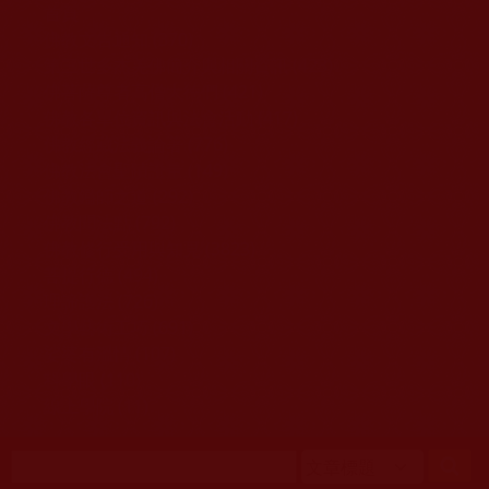
移至主內容
首頁
佛教文告通知 (370)
第三世多杰羌佛簡介與相關資訊 (423)
佛菩薩尊者高僧大德們 (421)
佛教各單位資訊與法會活動 (417)
佛教經藏法義論著 (776)
佛教法會聖蹟證量 (149)
佛教鑑師之道 (292)
佛教聞法點 (792)
佛教修行受用與知見 (3823)
菩提行德 (494)
理諦護法 (726)
文學藝術工巧 (691)
娑婆有溫情 (107)
科學眼 (110)
線上學院 (11)