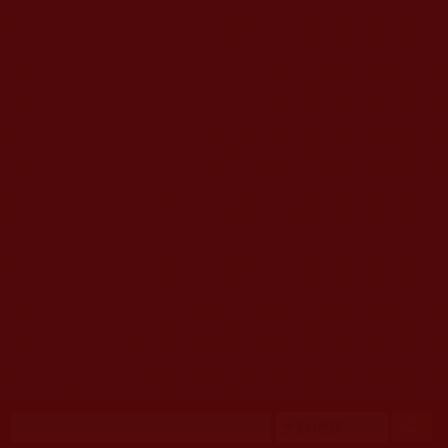
移至主內容
首頁
佛教文告通知 (370)
第三世多杰羌佛簡介與相關資訊 (423)
佛菩薩尊者高僧大德們 (421)
佛教各單位資訊與法會活動 (417)
佛教經藏法義論著 (776)
佛教法會聖蹟證量 (149)
佛教鑑師之道 (292)
佛教聞法點 (792)
佛教修行受用與知見 (3823)
菩提行德 (494)
理諦護法 (726)
文學藝術工巧 (691)
娑婆有溫情 (107)
科學眼 (110)
線上學院 (11)