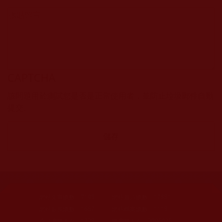
CAPTCHA
該問題用於測試您是否是正常使用者，並防止垃圾郵件自動
提交。
網站文章總數：
7195
網站圖片總數：
17881
網站影視總數：
1657
網站檔案總數：
1118
今日瀏覽人次：
1228
總瀏覽人次：
3096026