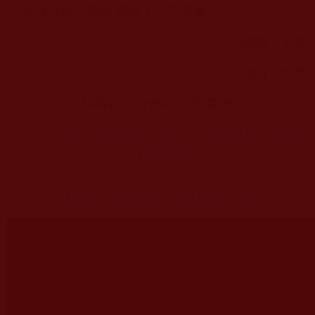
工真誠付出，最終實現了三方共贏。
撰稿：若空
編輯：悅色
轉載自：學佛新視野 微博
https://weibo.com/ttarticle/p/show?id=2309404679207
233127220#_0
https://youtu.be/VK5QjakKPnk