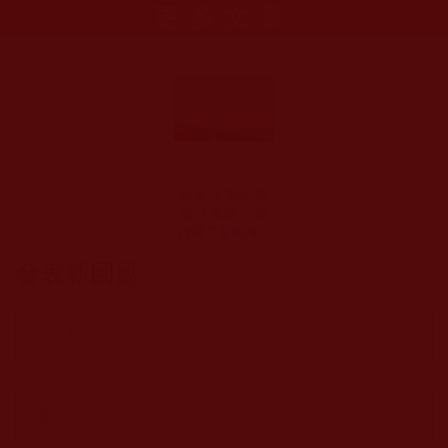
更多文章
她是“不孝女”也
是“大孝孫”，她
詮釋了孝的內涵
終獲善報(慈敏)
發表新回應