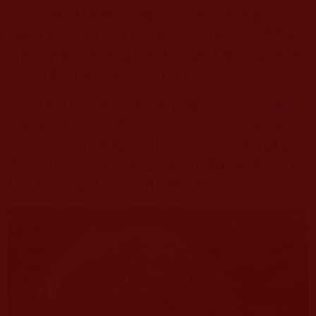
起初，我和愛人經營了一家汽車修理廠，後又
創辦了燃料科技公司。然而“商場如戰場”，我們使
盡渾身解數，最後的結果都是賠錢！那時我們外表
光鮮亮麗，但內心的苦又有誰知？
因緣和合之際，我走進了佛門，恭聞了
南無始
祖報身佛
的
法音
，深入學習《
學佛
》《
什麼叫修
行
》，這才如夢初醒，找到之前生意失利的原因。
曾經的我自恃聰明，但起心動念所圖的都是一己私
利，為了生意甚至還不惜投機取巧。