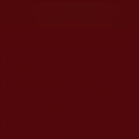
大量佛弟子恭聞羌佛法音，修學如來正法，而獲諸受用。
◆
本站遵奉依行南無第三世多杰羌佛與釋迦牟尼佛所說的教法
為無上根本指南，並遵照第三世多杰羌佛辦公室的文告努
力實行運作。
◆
除三段金釦大聖德能作開示所說法義錯誤較少，四段金釦以
上的巨聖德能作正確開示之外，本站所發布的法王、尊
者、仁波且、法師、居士等的文章均不作為法義依據，最
多只能作為知見行持參考之用，凡不符合南無第三世多杰
羌佛說法的內容，皆屬邪說邊見錯誤之理，一概不可依從
學習。
◆
本站網站的型式、目錄的編排、圖文的呈現等一切資料與相
關規劃，均為本站建置人員自我的意思，非南無第三世多