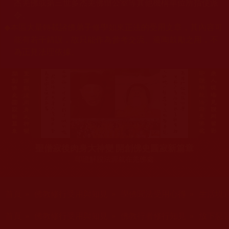
杰羌佛或第三世多杰羌佛辦公室等其他機構單位所指使派
令。
◆
本區大量轉載諸佛弟子修學如來正法的受用文章，其內容可
能有若干錯誤，故只能作為參考交流、薰陶鼓勵之用，不
為正見法理依據。
聖僧寂後肉身大神變 開創佛史圓寂新篇章
印證解脫法源就在羌佛處
您在這裡
首頁
»
佛教修行受用與知見
»
學佛聞法受用心得
»
生活境
您在這裡
首頁
»
佛教修行受用與知見
»
佛教行者修行知見
»
放下惡