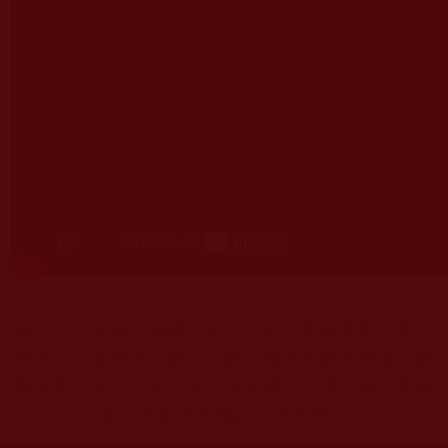
本站註：佛弟子修學如來正法的知見與受用文章，
其內容可能有若干錯誤，故只能作為參考交流、薰
陶鼓勵之用，不為正見法理依據，一切法義以南無
第三世多杰羌佛說法為依歸。