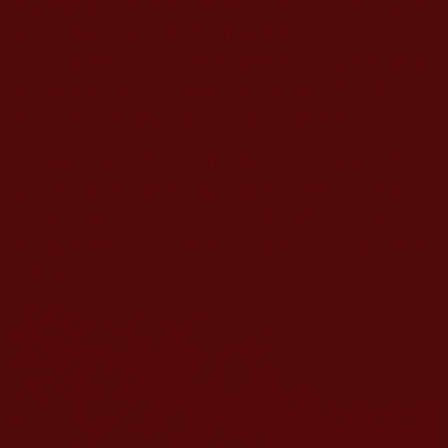
於積極回應公司理念、努力工作的員工，有一定的
獎勵，讓他們多勞多得。我們還將員工當成自己的
親人一樣去關心，體諒他們的辛苦，肯定他們的付
出，改善他們的工作條件，解決他們的生活困難，
讓員工視公司如家，視工作如自己的事業。
經過一段時間的努力，我們有了穩定的客戶
群，終於走出了困境。以前我覺得做生意真的很
難，現在覺得做生意並不難。靠投機取巧，事業自
然難以長期發展；誠信經營，積累口碑，還有什麼
難題呢？