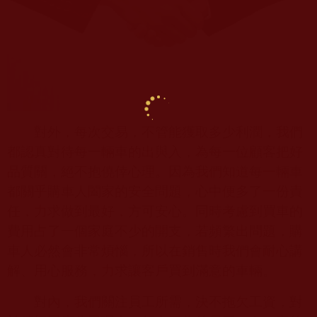
對外，每次交易，不管能獲取多少利潤，我們
都認真對待每一輛車的出與入，為每一位顧客把好
品質關，絕不抱僥倖心理。因為我們知道每一輛車
都關乎購車人闔家的安全問題，心中便多了一份責
任，力求做到最好，方可安心。同時考慮到買車的
費用占了一個家庭不少的開支，若頻繁出問題，購
車人必然會非常煩惱，所以在銷售時我們會耐心講
解、用心服務，力求讓客戶買到滿意的車輛。
對內，我們關注員工所需，決不拖欠工資，對