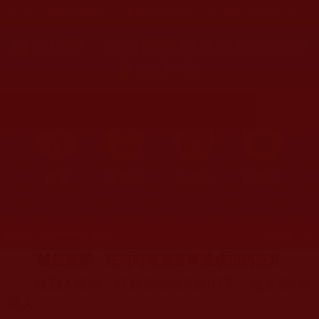
您在這裡
首頁
»
佛教聞法點
»
佛教修行分享
»
學佛聞法受用心得
誠信經營，任何時候都是事業成功的
良方(若空)
首頁
圖片區
影視區
檔案區
發文時間：2021年09月08日 星期三
瀏覽次數：243
誠信經營，任何時候都是事業成功的良方
在別人眼中，我是個做生意的好手，也是個“女
強人”。