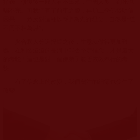
掙錢，修復後一般人看不出來，中國人多，到死也
騙不完。可我們有了前車之鑒，再加上學佛後明信
因果，一致反對這種以“利”為先的理念，自然是“道
不同不相為謀”。
與合夥人分道揚鑣之後，生意就做得更加艱
難，在利欲滾滾的長河中能否堅定信念，才是最大
的考驗！這也是對一個佛弟子能否依教奉行的考
驗！
有了信念上的改變，我們關注的細節也發生了
改變：