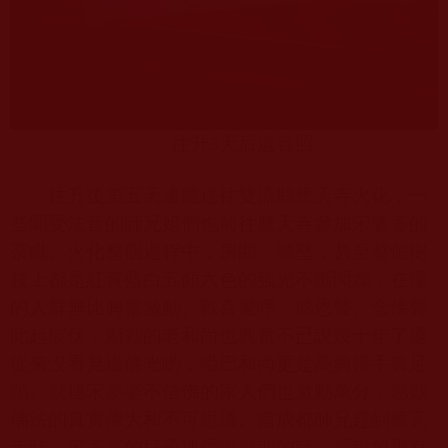
往升
3
天后遺容照
往升後第五天遺體送往雙流縣應天寺火化，一
些聞受法音的師兄姐們也前往應天寺參加宋婆婆的
荼毗。火化整個過程中，房間、牆壁，甚至整個樹
枝上都是紅黃藍白五顏六色的強光不斷閃爍，在場
的人群無比興奮激動、歡喜驚呼、感恩聲、念佛聲
此起彼伏，廟裡的老和尚也興奮不已說幾十年了還
從來沒看見過佛光喲，啞巴和尚更是高興得手舞足
蹈。就連宋婆婆不信佛的家人們也激動萬分，感歎
佛法的真實偉大和不可思議。當成都師兄趕到應天
寺時，宋婆婆的兒子連聲說感謝的話，還說如果有