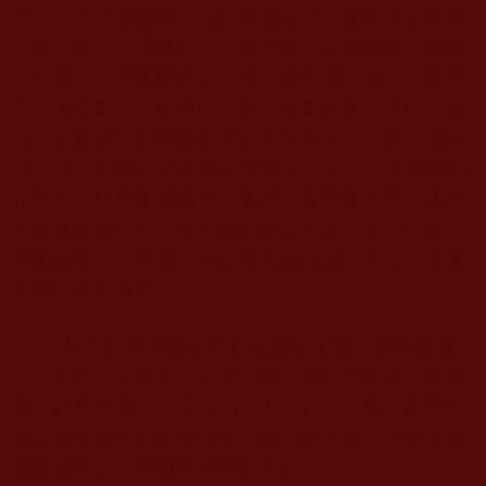
說：今天就要喊來，我怕不能說話了家裡兒女孫靠
人多不聽安排找麻煩。兒女們來了以後她說：我走
了以後，你們要聽師父安排，要吃素，我不回家裡
去，就在廟子上有助念。期間宋婆婆還向住持請假
出去了幾趟。回來後她將自己存的
8000
元錢分成兩
份，一份
4000
元交給廟上住持隨意安排，一份
4000
元帶給么兒她走後做一些事情。後來家人整理遺物
時發現她將自已許多衣物都拿出去送人了，給廟上
煮飯的李居士也送了一件外衣
,
還說道：你在廟上幫
忙啊穿著乾淨點。
2
月
26
日宋婆婆給住持說有點小感冒要賣點藥
吃，其孫兒知道了一定要帶她到醫院去輸液，宋婆
婆不願意去還說就呆在廟子上。到了傍晚，家裡人
還是硬把她送到新津縣人民醫院輸了液，在醫院宋
婆婆由孫女陪護精神狀態也不錯。