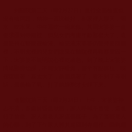
到醫院第二天（即
2
月
27
日）進行全面檢查也
沒有啥問題，精神一直比較好，和家裡人聊天，喝
水、吃水果，中午還吃一碗米飯。其間宋婆婆一直
要求回到寺廟裡，但兒女們考慮年齡那麼大了，還
是堅持在醫院裡輸液。輸完液宋婆婆仍堅持要回廟
裡，不明究裡的兒女們說呆在醫院裡再觀察鞏固一
下，宋婆婆不能明說心裡乾著急。到了晚上宋婆婆
情緒顯得煩躁，不能安靜睡覺，甚至有點抓狂，嘴
裡嚷嚷著：霧太大了，前面擋著了，看不到了等胡
話，最後輸了氧、打了鎮靜劑才安靜下來。
進醫院第三天（即
2
月
28
日）上午，宋婆婆神
志不清，多處於昏迷狀態，家人呼喊不應聲，還進
行了搶救。家人看老人家這個樣子，為了遵照老人
的心願，到了下午家人將其送回到寺廟裡。回到廟