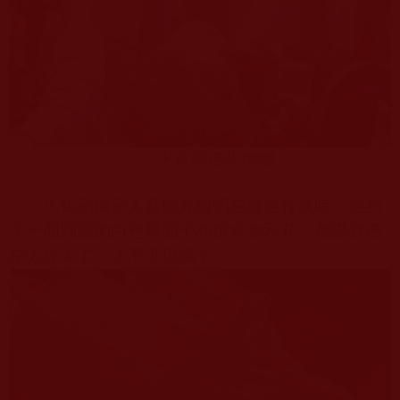
火化時佛光閃爍
火化完後家人及師兄姐們在篩撿骨灰時，撿到
了一個圓圓的白色堅固子和很多舍利花，都讚歎佛
陀太偉大了，太不可思議了。