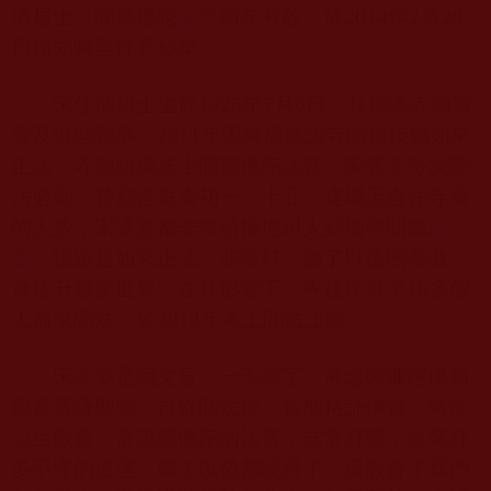
清居士，聞聽佛陀
法音
兩年有餘，於
2014
年
2
月
28
日預知時至往升極樂。
宋仕清居士生於
1925
年
7
月
6
日，長期為寺廟買
香及做些雜事。
2011
年因緣成熟該寺開始接觸如來
正法，寺廟組織居士聞聽佛陀法音。宋婆婆每次聞
法必到。特別是每逢初一、十五、逢場天過往寺廟
的人多，宋婆婆都非常積極地叫人到廟裡聞聽
法
音
，說這是如來正法，非常好，聽了以後照著做，
會往升極樂世界。在其影響下，先後接引了
10
多個
人前來聞法，於
2012
年考上聞法上師。
宋婆婆是個文盲，一不識字，常念阿彌陀佛和
觀音菩薩聖號，自從聞法後，長期持誦佛號，時常
心生歡喜，常說聽佛陀的法音，非常好懂，原來好
多不懂的道理，聽了以後都曉得了，還教會了我們