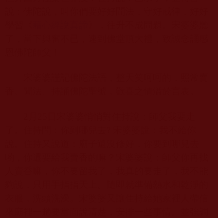
說：佛陀說，叫你們要好好聞法，守好戒律，好好
學習《
藉心經說真諦
》，往升不成問題。宋婆婆聽
了，當下興奮不已，速到佛堂頂大禮，致誠念誦感
恩佛陀師父！
宋婆婆謹記佛陀法語，整天笑呵呵的，照常賣
香、聞法、持誦佛陀聖號，歡喜之情溢於言表。
2
月
25
日宋婆婆悄悄對住持說：師父我要走
了。住持問：你到哪兒去
?
宋婆婆說：我不給你
說。住持又說道：廟子還沒修好，你要到哪兒去
喲，你還要給我賣香的嘛？宋婆婆說：師父你再找
人賣香嘛，你不要留我了，我真的要走了，我不能
夠說，只用手指指天上。隨即就準備熱水和乾淨的
衣服，洗頭洗澡。宋婆婆又讓住持給她家裡人帶信
來廟裡一趟要當面說清楚，安排一些事情。並強調