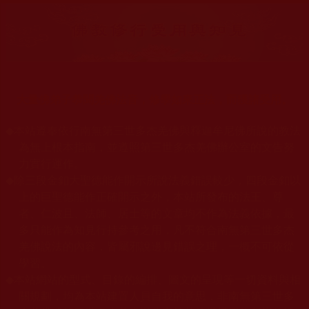
大量佛弟子恭聞羌佛法音，修學如來正法，而獲諸受用。
◆
本站遵奉依行南無第三世多杰羌佛與釋迦牟尼佛所說的教法
為無上根本指南，並遵照第三世多杰羌佛辦公室的文告努
力實行運作。
◆
除三段金釦大聖德能作開示所說法義錯誤較少，四段金釦以
上的巨聖德能作正確開示之外，本站所發布的法王、尊
者、仁波且、法師、居士等的文章均不作為法義依據，最
多只能作為知見行持參考之用，凡不符合南無第三世多杰
羌佛說法的內容，皆屬邪說邊見錯誤之理，一概不可依從
學習。
◆
本站網站的型式、目錄的編排、圖文的呈現等一切資料與相
關規劃，均為本站建置人員自我的意思，非南無第三世多