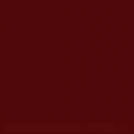
移至主內容
首頁
佛教文告通知 (370)
第三世多杰羌佛簡介與相關資訊 (423)
佛菩薩尊者高僧大德們 (421)
佛教各單位資訊與法會活動 (417)
佛教經藏法義論著 (776)
佛教法會聖蹟證量 (149)
佛教鑑師之道 (292)
佛教聞法點 (792)
佛教修行受用與知見 (3823)
菩提行德 (494)
理諦護法 (726)
文學藝術工巧 (691)
娑婆有溫情 (107)
科學眼 (110)
線上學院 (11)