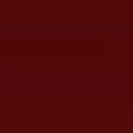
您在這裡
首頁
»
佛菩薩尊者高僧大德們
»
南無阿彌陀佛
»
學佛知見
您在這裡
首頁
»
佛教聞法點
»
佛教修行分享
»
學佛聞法受用心得
聞聽佛陀法音，預知時辰往升極樂
首頁
圖片區
影視區
檔案區
發文時間：2017年12月27日 星期三
瀏覽次數：239
聞聽佛陀法音，預知時辰往升
極樂
家住成都市新津縣永興寺附近
90
歲高齡的宋仕