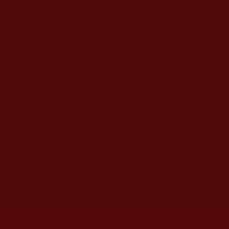
實不虛的，將所有功德回向六道有情眾生，解脫成
就，同證菩提。
頂禮佛陀！
轉載自：今日頭條
佛教
新視野
https://www.toutiao.com/i6504063033906561550/
更多文章