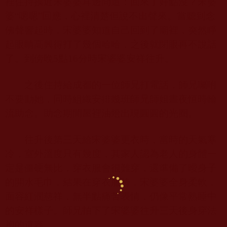
裡住持挨近宋婆婆耳邊問道：回來了好點沒？宋婆
婆“嗯嗯”回應，心裡清楚但說不出聲來。當聽到念
佛聲響起時，宋婆婆知道自己回到了廟裡，突然睜
起眼睛高興得打了幾個哈哈，之後就閉眼再不說話
了。到傍晚
5
點
16
分時宋婆婆安祥往升。
之後住持給成都的一位師兄打電話，師兄囑咐
不要動她，同時組織安排幾班師兄師姐晝夜恒時輪
流助念。助念期間屋裡油燈出現圓圓的光圈。
往升後第三天給宋婆婆更衣時，當時的天氣寒
冷，室外溫度只有幾度，其家人認為老人的身體一
定是僵硬無比，穿衣服會很難穿，還準備了曖身子
的開水毛巾，結果在穿衣服時，宋婆婆全身柔軟，
面容紅潤慈祥，無半點痛苦表情，仍像平常熟睡中
的安祥樣子。師兄拍下了宋婆婆往升三天後身穿法
袍的遺容。