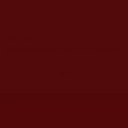
CAPTCHA
該問題用於測試您是否是正常使用者，並防止垃圾郵件自動
提交。
網站文章總數：
7194
網站圖片總數：
17881
網站影視總數：
1658
網站檔案總數：
1118
今日瀏覽人次：
718
總瀏覽人次：
3089158