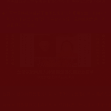
杰羌佛或第三世多杰羌佛辦公室等其他機構單位所指使派
令。
◆
本區大量轉載諸佛弟子修學如來正法的受用文章，其內容可
能有若干錯誤，故只能作為參考交流、薰陶鼓勵之用，不
為正見法理依據。
聖僧寂後肉身大神變 開創佛史圓寂新篇章
印證解脫法源就在羌佛處
您在這裡
首頁
»
佛教修行受用與知見
»
學佛聞法受用心得
»
臨終往
您在這裡
首頁
»
佛教修行受用與知見
»
成就解脫往升受用
»
佛弟子