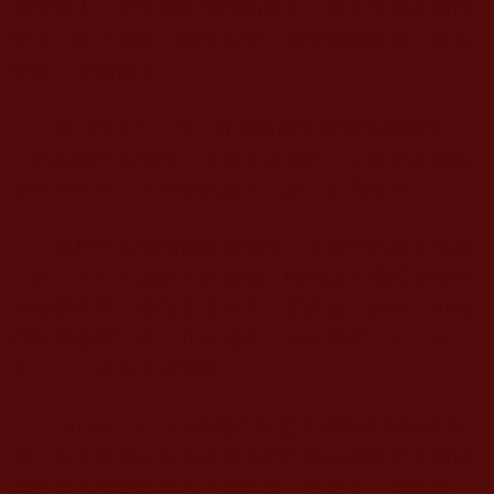
如何做人，常常讚歎佛陀的偉大，每天堅持在廟裡
聞法，從不間斷，雖年近
90
，精神面貌良好，身板
硬朗，身體健康。
2014
年
2
月
11
日，寺廟當家住持隨成都師兄一
行到美國拜見佛陀。宋婆婆請住持一定要祈請佛陀
加持求往升。住持欣然應允，說一定為你求！
住持拜見佛陀後祈請佛陀：寺廟裡的居士年歲
已高，八九十歲的有好幾個，他們請求佛陀加持往
升極樂世界。佛陀非常慈悲，柔語道：好好，叫他
們好好聽聞法音，守好戒律，好好學習《
藉心經說
真諦
》，往升不成問題。
2014
年
2
月
20
日傍晚住持從美國回來剛到寺廟
裡，宋婆婆就迫不急待地詢問住持向佛陀祈求加持
往升西方極樂世界沒？住持說：已求了，並轉告