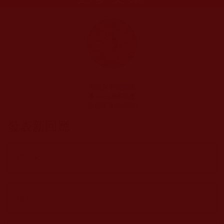
我舅舅的傳奇故
事 ——因果報應
的現實演繹(和和)
發表新回應