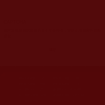
CAPTCHA
該問題用於測試您是否是正常使用者，並防止垃圾郵件自動
提交。
網站文章總數：
7195
網站圖片總數：
17882
網站影視總數：
1658
網站檔案總數：
1118
今日瀏覽人次：
1257
總瀏覽人次：
3093988
今日瀏覽文章數：
978
總瀏覽文章數：
2355166
今日瀏覽影視數：
101
總瀏覽影視數：
91007