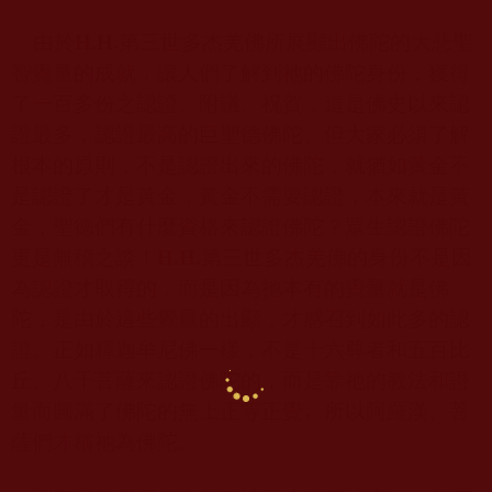
由於
H.H.
第三世多杰羌佛所展顯出佛陀的大悲聖
智覺量的成就，讓人們了解到祂的佛陀身份，獲得
了一百多份之認證、附議、祝賀，這是佛史以來認
證最多，認證最高的巨聖德佛陀。但大家必須了解
根本的原則，不是認證出來的佛陀，就猶如黃金不
是認證了才是黃金，黃金不需要認證，本來就是黃
金，聖德們有什麼資格來認證佛陀？眾生認證佛陀
更是無稽之談！
H.H.
第三世多杰羌佛的身份不是因
為認證才取得的，而是因為祂本有的覺量就是佛
陀，是由於這些覺量的出顯，才感召到如此多的認
證。正如釋迦牟尼佛一樣，不是十六尊者和五百比
丘、八千菩薩來認證佛陀的，而是靠祂的教法和證
量而圓滿了佛陀的無上正等正覺
，
所以阿羅漢、菩
薩們才稱祂為佛陀。