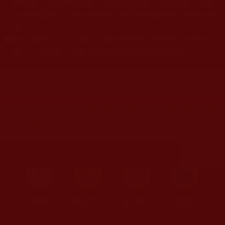
關規劃，均為本站建置人員自我的意思，非南無第三世多
杰羌佛或第三世多杰羌佛辦公室等其他機構單位所指使派
令。
當其他機構之文告與第三世多杰羌佛辦公室的文告相衝突
◆
時，一切以第三世多杰羌佛辦公室的文告為依準。
您在這裡
首頁
»
佛教文告通知
»
國際佛教僧尼總會公告與通知
»
通
2014.03.23H.H.第三世多杰羌佛大法
會暨《藉心經說真諦》首發會
首頁
圖片區
影視區
檔案區