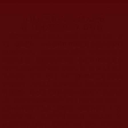
發文時間：2014年01月06日 星期一
瀏覽次數：79
H.H.
第三世多杰羌佛大法會
暨《藉心經說真諦》首發會
國際佛教僧尼總會以經律論及四部密典依教、依
戒、依法弘行，一向秉持
H.H.
第三世多杰羌佛及釋
迦牟尼佛教法，慈悲為本利益眾生，令眾生幸福學
到如來正法、福慧圓滿為宗旨。自從
H.H.
第三世多
杰羌佛為這個世界帶來的佛法法音，提供了正知正
見的佛教、佛學、佛法，只有依
H.H.
第三世多杰羌
佛的教法，才能匡正多少年來邪知邪見造成的離實
背道亂象，給社會大眾對佛教一個正確而全面的認
識。比如佛教亂象崇拜密宗到了迷信依崇的地步，
認為只有密宗才是真正的佛法、最高的佛法
;
而敬
仰顯宗的教徒，認為密宗邪說充遍、胡說八道
;
又
比如崇拜淨土的人，認為只有一心念佛，不需要修