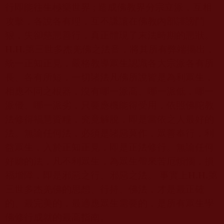
行即能往生極樂世界
;
造成佛教界分宗立派，互相
攻擊，各說各有理，互不謙讓在佛教內部誹謗鬥
狠，失卻慈悲善行，真正體現了末法時期的悲狀。
H.H.
第三世多杰羌佛之法音，將其所有弊端揭出，
統一正知正見，嚴格教導眾生認識各大宗派各有所
長、各有所短，一切諸法凡佛所說皆是為利眾生，
相應不同之根器，沒有哪一派高、哪一派低，哪一
派優、哪一派劣，只要應機能得受用，依照佛陀教
法修得福慧資糧，究竟解脫，即是當依之人最好的
法。無論任何法，必須是諸惡莫作，眾善奉行，利
益眾生，入於正知正見，即是正法修行。無論任何
好聽的法，凡不利眾生，為眾生帶來苦厄煩惱，損
福增障，即是邪惡之行、邪惡之法。 事實上
H.H.
第
三世多杰羌佛的思想、行持、佛法，才是最正確
的、最完美的，最適應眾生需要的，是所有眾生學
佛修行成就的最高指南。