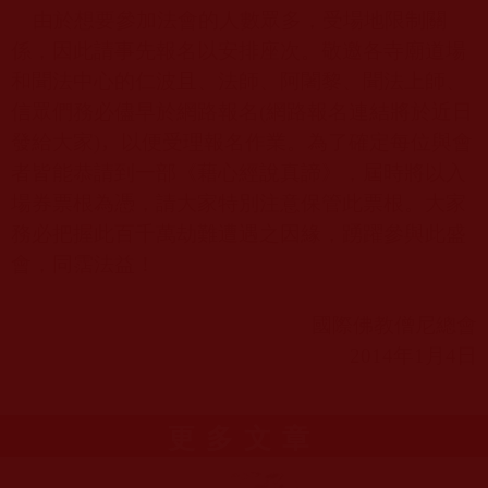
由於想要參加法會的人數眾多，受場地限制關
係，因此請事先報名以安排座次。敬邀各寺廟道場
和聞法中心的仁波且、法師、阿闍黎、聞法上師、
信眾們務必儘早於網路報名
(
網路報名連結將於近日
發給大家
)
，
以便受理報名作業。為了確定每位與會
者皆能恭請到一部《藉心經說真諦》，屆時將以入
場券票根為憑，請大家特別注意保管此票根。大家
務必把握此百千萬劫難遭遇之因緣，踴躍參與此盛
會，同霑法益！
國際佛教僧尼總會
2014
年
1
月
4
日
更多文章