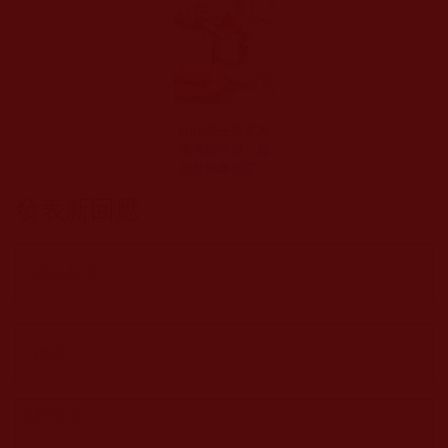
H.H.第三世多杰
羌佛西洋畫、超
自然抽象色彩作
品：清奇的書寫
發表新回應
見功夫