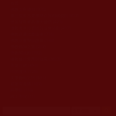
移至主內容
首頁
佛教文告通知 (370)
第三世多杰羌佛簡介與相關資訊 (423)
佛菩薩尊者高僧大德們 (421)
佛教各單位資訊與法會活動 (417)
佛教經藏法義論著 (776)
佛教法會聖蹟證量 (149)
佛教鑑師之道 (292)
佛教聞法點 (792)
佛教修行受用與知見 (3823)
菩提行德 (494)
理諦護法 (726)
文學藝術工巧 (691)
娑婆有溫情 (107)
科學眼 (110)
線上學院 (11)