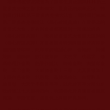
國際佛教僧尼總會為了讓眾生真正認識
H.H.
第三
世多杰羌佛之聖潔和偉大，是真正的如來正法，特
別舉行
H.H.
第三世多杰羌佛大法會，同時舉行
H.H.
第三世多杰羌佛說法《藉心經說真諦》在世界上的
首發式大會，所有與會者都將請到一部佛說經典
《藉心經說真諦》，唯有於首發式大會當天請到的
《藉心經說真諦》才蓋著附有特別殊勝加持吉祥祈
福的首發印章，此印章經唸誦心經、金剛經、阿彌
陀經、藥師經、妙法蓮華經、大悲咒、楞嚴咒，修
瑪哈嘎拉金剛、熱乎拉護法、時輪金剛、獨髮母金
剛、普巴金剛、大威德金剛十三尊，尤其要修無上
安樂白色金剛、忿怒母、贏搓瑪格以、四臂觀音、
綠度母、大悲千手觀音等等，以此經咒等分部分班
唸經修法七天加持回向，祈請得此經典佛書者福慧
圓滿、早證菩提，這是無上殊勝經典加持
。