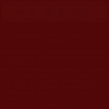
第三世多杰羌佛辦公室的文告是最正確而無誤的，佛弟子們
應遵奉依行。
◆
本站遵奉依行南無第三世多杰羌佛與釋迦牟尼佛所說的教法
為無上根本指南，並遵照第三世多杰羌佛辦公室的文告努
力實行運作。
◆
除三段金釦大聖德能作開示所說法義錯誤較少，四段金釦以
上的巨聖德能作正確開示之外，本站所發布的法王、尊
者、仁波且、法師、居士等的文章均不作為法義依據，最
多只能作為知見行持參考之用，凡不符合南無第三世多杰
羌佛說法的內容，皆屬邪說邊見錯誤之理，一概不可依從
學習。
◆
本站網站的型式、目錄的編排、圖文的呈現等一切資料與相