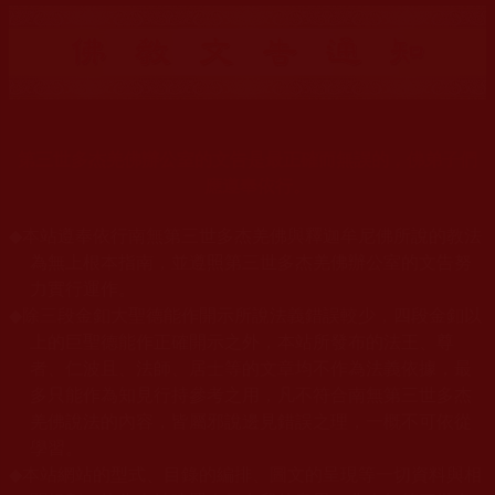
第三世多杰羌佛辦公室的文告是最正確而無誤的，佛弟子們
應遵奉依行。
◆
本站遵奉依行南無第三世多杰羌佛與釋迦牟尼佛所說的教法
為無上根本指南，並遵照第三世多杰羌佛辦公室的文告努
力實行運作。
◆
除三段金釦大聖德能作開示所說法義錯誤較少，四段金釦以
上的巨聖德能作正確開示之外，本站所發布的法王、尊
者、仁波且、法師、居士等的文章均不作為法義依據，最
多只能作為知見行持參考之用，凡不符合南無第三世多杰
羌佛說法的內容，皆屬邪說邊見錯誤之理，一概不可依從
學習。
◆
本站網站的型式、目錄的編排、圖文的呈現等一切資料與相