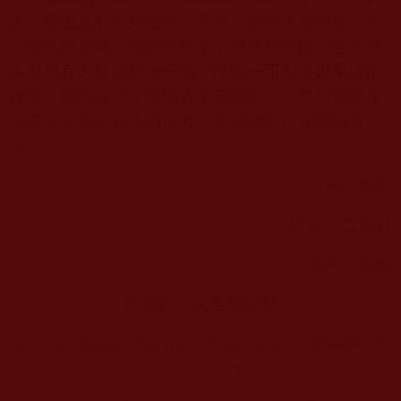
人一樣也是有靈知心識（靈魂）的啊！在深夜，也
許牠孤獨無助，牠彷徨無依，牠饑餓難耐，也許牠
多麼想有人能施捨牠一點，哪怕一丁點足以果腹的
食物。寫到這裡，我陷入了沉思中……希望牠還生
活在某個我不知道的地方，用觸角繼續探知著春
意。
口述：華君
撰稿：菩提籽
編輯：悅色
轉載自：人生新視野
https://weibo.com/ttarticle/p/show?id=2309404888667
419443529