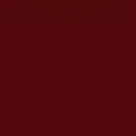
大量佛弟子恭聞羌佛法音，修學如來正法，而獲諸受用。
◆
本站遵奉依行南無第三世多杰羌佛與釋迦牟尼佛所說的教法
為無上根本指南，並遵照第三世多杰羌佛辦公室的文告努
力實行運作。
◆
除三段金釦大聖德能作開示所說法義錯誤較少，四段金釦以
上的巨聖德能作正確開示之外，本站所發布的法王、尊
者、仁波且、法師、居士等的文章均不作為法義依據，最
多只能作為知見行持參考之用，凡不符合南無第三世多杰
羌佛說法的內容，皆屬邪說邊見錯誤之理，一概不可依從
學習。
◆
本站網站的型式、目錄的編排、圖文的呈現等一切資料與相
關規劃，均為本站建置人員自我的意思，非南無第三世多