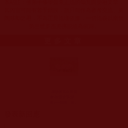
本站註：佛弟子修學如來正法的知見與受用文章，
其內容可能有若干錯誤，故只能作為參考交流、薰
陶鼓勵之用，不為正見法理依據，一切法義以南無
第三世多杰羌佛說法為依歸。
更多文章
運頓多吉白菩提
會-智慧分享(第一
卷)----恭讀「老實
修行」一書之省
發表新回應
悟[燭光子]