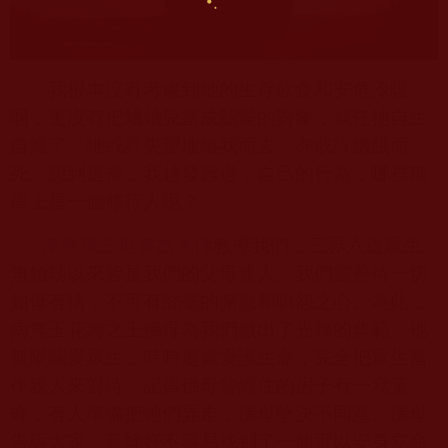
我根本沒有考慮到牠的生存飲食和安危冷暖
啊，更沒有把蛐蛐兒當成關愛的對象，就任牠自生
自滅了。牠或許失望地離我而去，亦或許饑餓而
死。想到這裡，我越發難過，自己的行為，哪裡稱
得上是一個修行人呢？
南無第三世多杰羌佛
教導我們，三界六道眾生
無始劫以來皆是我們的父母親人。我們當善待一切
如母有情，不可有絲毫的懈怠和嗔怨之心。為此，
南無玉花壽之王佛母為我們做出了光輝的典範。祂
無限關愛眾生，時時處處愛護生命，完全把眾生當
作親人來對待。記得佛母曾經住的房子有一窩黃
蜂，有人準備把牠們弄走，佛母堅決不同意。佛母
告訴大家，黃蜂好不容易找到了一個可以安身立命