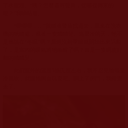
了水龍頭。“咦？怎麼還有聲音，從哪裡傳來的
呢？”我嘀咕著。
“唧唧唧……”我循著聲音找過去，原來在洗衣
機的狹縫處，藏著一隻蛐蛐兒。這麼冷的天，牠不
是應該在“冬眠”嗎？居然沒到季節就開始出來活動
了，是室內的暖氣將牠喚醒了嗎？真是一隻調皮好
動的蛐蛐兒。
此刻室外的溫度
5
攝氏度左右，我不忍見牠備受
冷風吹，就讓牠獨自玩耍吧。關上了房門，我睡覺
去了。