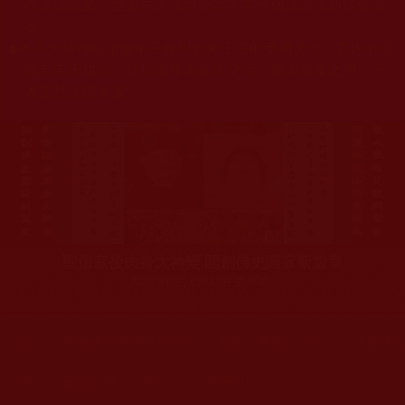
杰羌佛或第三世多杰羌佛辦公室等其他機構單位所指使派
令。
◆
本區大量轉載諸佛弟子修學如來正法的受用文章，其內容可
能有若干錯誤，故只能作為參考交流、薰陶鼓勵之用，不
為正見法理依據。
聖僧寂後肉身大神變 開創佛史圓寂新篇章
印證解脫法源就在羌佛處
您在這裡
首頁
»
佛教修行受用與知見
»
佛教行者修行知見
»
戒殺護
您在這裡
首頁
»
菩提行德
»
護生
»
行持反思