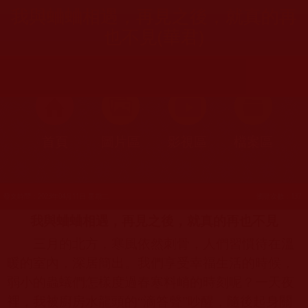
我與蛐蛐相遇，再見之後，就真的再
也不見(華君)
首頁
圖片區
影視區
檔案區
發文時間：2023年04月11日 星期二
瀏覽次數：137
我與蛐蛐相遇，再見之後，就真的再也不見
三月的北方，寒風依然刺骨，人們習慣待在溫
暖的室內，深居簡出。我們享受幸福生活的時候，
弱小的蟲蟻們怎樣度過春寒料峭的時刻呢？一天夜
裡，我被廚房水龍頭的“滴答聲”吵醒，隨後起身關