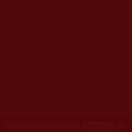
移至主內容
首頁
佛教文告通知 (370)
第三世多杰羌佛簡介與相關資訊 (423)
佛菩薩尊者高僧大德們 (421)
佛教各單位資訊與法會活動 (417)
佛教經藏法義論著 (776)
佛教法會聖蹟證量 (149)
佛教鑑師之道 (292)
佛教聞法點 (792)
佛教修行受用與知見 (3823)
菩提行德 (494)
理諦護法 (726)
文學藝術工巧 (691)
娑婆有溫情 (107)
科學眼 (110)
線上學院 (11)