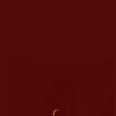
我折磨了半個多月。
一天晚上，我突然想到：牠是不是想通過叫
喚，向我討要食物？我之前怎麼沒想到呢！
我立刻下床去找牠，想撒點食物給牠吃。可為
時已晚，我再也找不見牠的身影，也聽不到牠的叫
聲。牠就這樣消失了……