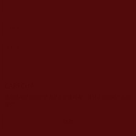
CAPTCHA
該問題用於測試您是否是正常使用者，並防止垃圾郵件自動
提交。