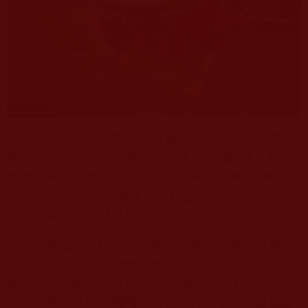
第二天夜裡，牠又叫得連綿不絕，再次把我吵
醒了。我不免有點惱怒，這傢伙是“幽靈”嗎？為什
麼總在夜裡叫喚，讓人不安生？真想跟牠說“再
見”。但轉念一想，牠也是一條生命，也需要一個好
的生存環境，姑且忍耐一下吧。
此後每天，牠仍然夜裡叫得歡暢，我不是被吵
醒，就是夢中還聽到牠的歌聲，有時真的感到好厭
煩，說怒髮衝冠也不過分
!
我一會兒告訴自己再忍
忍，一會兒又埋怨蛐蛐兒實在太討厭了，就這樣自