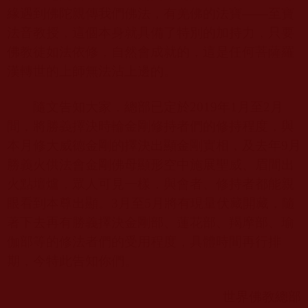
緣遇到佛陀親傳我們佛法，有羌佛的法寶——至寶
法音教授，這個本身就具備了特別的加持力，只要
佛教徒如法依修，自然會成就的，這是任何菩薩羅
漢轉世的上師無法沾上邊的。
隨文告知大家，總部已定於
2019
年
1
月至
2
月
間，將勝義擇決時輪金剛修持者們的修持程度，與
本月修大威德金剛的擇決出顯金剛實相，及去年
9
月
勝義火供法會金剛佛母顯形空中施展聖威、眉間出
火點壇爐，眾人可見一樣，與會者、修持者都能親
眼看到本尊出顯。
3
月至
5
月將有現量伏藏開藏，隨
著下去再有勝義擇決金剛部、蓮花部、羯摩部、瑜
伽部等的修法者們的受用程度，具體時間再行排
期，今特此告知你們。
世界佛教總部