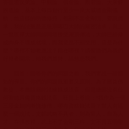
菩提道次第論、中觀論、俱舍論、般若論、大乘解
脫道論，基本上每日勤行至少一座大威德金剛儀
軌，他這樣的功德修持，都顯不出金剛境。要說傳
承，我的法脈是正統宗喀巴大師的藏密法承，與上
一世班禪大師同師同壇接受灌頂傳法，大師已經修
成肉身不壞成就境，而我竟然不顯受用，這是為什
麼？哪裡不如教應法？錯在哪裡？請聖德們為我們
行持者開示，給我們加持，請慈悲我們。
回答：回答你們的問題之前，我們要說一段簡
短的導言。你們的問題既重要又原則。為了廣益佛
教徒，本應該藉此法緣錄成法音，但是總部沒有任
何聖德具備資格錄法音。旺扎上尊說：“我作為一個
三段金釦的慚愧修僧，哪有資格錄法音？世人有這
麼一個說法，文韜武略不具者，則為常人，非為人
才。在佛教裡，武上不了金剛三杵，文不具五明聖