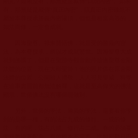
剛丸？如果沒有，那無疑是藏傳“口說內密”。如果
有，那無疑是藏傳“真正內密”，該真正內密雖然不
屬於本尊授承勝義內密灌頂，但也是相當高等的，
如法而修，一定會成就。
因海聖尊、祿東贊活佛，就是受的勝義內密
法，為本尊授承，所以才成就驚世。因海聖尊大成
就到佛國了，但是在聖跡寺觀音殿停放過聖尊金剛
法體的位置，現在大顯聖跡！他的照片供在原金剛
法體的位置，公開給人禮敬，人人可見聖威，科學
在這事實面前都無法解釋，這就是至高偉大的佛法
顯示，世俗佛法沒有哪個能做到。
另外，世俗的學法，勝義的學法，還要看你學
到的是哪一種，有的法占九成的修行、一成的修
法，有的呢，法占八成、修行占二成。有的必須要
學經教論著配合，有的根本不需要，比如密勒日巴