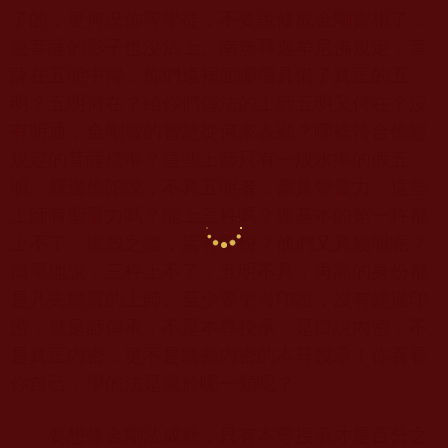
了的，更何況你等學徒，不要說修成金剛實相了，
連菩薩的影子也沒沾上。南無釋迦牟尼佛規定，菩
薩在五明中得，你們這裡面哪個具備了真正的五
明？五明何在？給你們傳法的上師五明又何在？沒
有明通，金剛智的智慧從何來表顯？哪裡符合佛經
規定的菩薩標準？這些上師只有一般水準的假五
明。釋迦佛陀說，不具五明者，當具聖量力。這些
上師有聖量力嗎？能上三杵嗎？連基本的第一杵都
上不了。虛殼之體，焉有聖份？他們又具幾明呢？
簡單地說，三杵上不了，五明不具，再高的身份都
是凡夫體質的上師。至少要聖考印證，沒有經過印
證，就是師傳承，不是本尊授承，是口說內密，不
是真正內密，更不是勝義內密的本尊授承！你看看
你自己，學的法是屬於哪一類呢？
要想修金剛法成就，只有本尊授承才是百分之