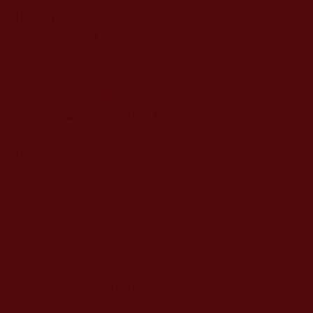
祖師就不重論學，因為他受的是勝義內密灌頂本尊
授承。學法成就的快、慢、易、難差別很大，只要
佛菩薩根據你的善行、護法功德，傳給你勝義的修
持，那就不用吹灰之力修成本尊實相，了生脫死易
如反掌。就算沒有得到勝義內密灌頂，退一萬步，
能得到西藏的內密灌頂，也一定會成就。可是你行
嗎？你憑什麼？你是真心虔誠的嗎？你做了什麼佛
事能感動聖顏傳至高本尊授承法給你？或者為你灌
真正的內密灌頂？
但是，你們同時也應該明白，再難得的法，就
怕真心誠意人，我們當下沒有資格學到本尊授承法
的灌頂，也要有恆心爭取到密宗真正的內密灌頂，
正如佛說“法門無量誓願學，煩惱無盡誓願斷”。即
便暫時沒有爭取到真正內密灌頂，也要清醒看到我
們的緣起是百千萬劫中的萬幸之人，我們這一世有