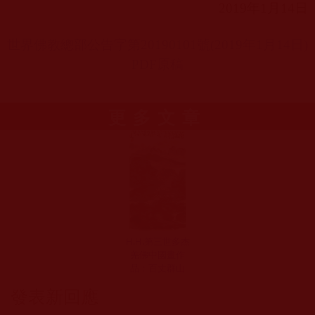
2019
年
1
月
14
日
世界佛教總部公告字第20190101
號(2019
年1
月14
日)
PDF
原稿
更多文章
H.H.第三世多杰
羌佛中國畫作
品：百丈群山
發表新回應