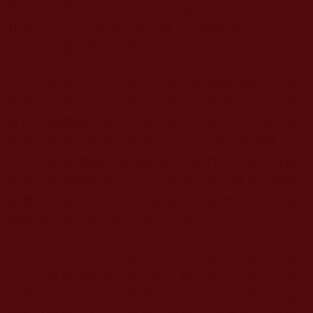
體，眾人看到，就如這一次大威德金剛擇決，和
20
18
年
9
月
19
日的勝義火供法會上金剛佛母出現在空
中點燃火爐中的火一樣。
你所說的
27
人，有
25
人學法的時候接受的是內
密灌頂，那應該是世俗的藏密一貫常用的口說內密
灌頂，實際都不是真正的內密。而這一次擇決出實
相顯境的兩位聖德，其中一位是修“雅漫達嘎尊”，
另一位是修“獨猛能怖金剛尊”，他們二位學法時都
接受的是勝義內密灌頂，為本尊授承，修多少座能
成幾地菩薩，這是法定的數據，就這麼簡單，無論
你研學什麼論著，都頂替不了的。
另外提醒你，在藏密中，若說接受的是內密灌
頂，那麼你接受內密灌頂時，是否服下或現在還保
留著一粒在你手中能神變大小高矮的大威德活性金