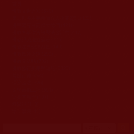
移至主內容
首頁
佛教文告通知 (370)
第三世多杰羌佛簡介與相關資訊 (423)
佛菩薩尊者高僧大德們 (421)
佛教各單位資訊與法會活動 (417)
佛教經藏法義論著 (776)
佛教法會聖蹟證量 (149)
佛教鑑師之道 (292)
佛教聞法點 (792)
佛教修行受用與知見 (3823)
菩提行德 (494)
理諦護法 (726)
文學藝術工巧 (691)
娑婆有溫情 (107)
科學眼 (110)
線上學院 (11)