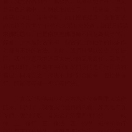
智，就無資格開示三藏密典。我雖武能上杵，但文
慧羞色於囊中，五明皮毛得之二三，送菩薩一表只
能高山仰止，沒有把握。如此鄙陋殘身，豈敢言道
說法錄音留世？”但你代大眾有求於道，總部只得請
求佛陀恩師。但是南無羌佛恩師不同意為我等代言
錄音，原因是對密宗和一些密宗上師他們的很多作
為都有不好的看法。因此，我們只得以公告回答提
問。我們願意承擔這巨大無比的因果責任，因為是
我們以旺扎上尊為主共同研學開示的是正行正法的
義理。同時告之，擇決不止針對金剛乘，包括菩薩
行、阿羅漢等都一視同等擇決。
其實我們聖德組沒有資本為諸位金剛乘大德作
開示。問到了，就僅我們懂得的法義，如實地告訴
你們。說到佛教，首先要弄清楚四個部分：一、戒
律。二、修行。三、修法。四、佛學。戒律和修行
修法是不可分離的，佛學是理論知識，包括論學