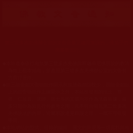
第三世多杰羌佛辦公室的文告是最正確而無誤的，佛弟子們
應遵奉依行。
◆
本站遵奉依行南無第三世多杰羌佛與釋迦牟尼佛所說的教法
為無上根本指南，並遵照第三世多杰羌佛辦公室的文告努
力實行運作。
◆
除三段金釦大聖德能作開示所說法義錯誤較少，四段金釦以
上的巨聖德能作正確開示之外，本站所發布的法王、尊
者、仁波且、法師、居士等的文章均不作為法義依據，最
多只能作為知見行持參考之用，凡不符合南無第三世多杰
羌佛說法的內容，皆屬邪說邊見錯誤之理，一概不可依從
學習。
◆
本站網站的型式、目錄的編排、圖文的呈現等一切資料與相