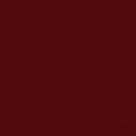
等，佛學是獨立的，佛學與佛法沒有一點關係。但
是佛學可以增長認解的見識，與世俗佛法有牽連。
我們所說的與佛法沒有關係，是指勝義的佛法，因
為本尊不應佛學之召。你問的是金剛法，說到金剛
法，就涉及到藏密續的無上瑜伽的金剛部了。金剛
部分別在寧瑪、噶舉、格魯、薩迦、覺囊、唐密、
東密等等派系中，各教派有各教派的專長的不同金
剛，如白色安樂師金剛、獅子金剛、時輪金剛、密
集穢跡金剛、大威德金剛、上樂金剛、喜金剛、普
巴金剛、大黑嚕嘎、瑪哈嘎拉等等，而每部又有各
種修法，比如這次擇決的大威德金剛來說，有單
尊、雙尊、四面八臂、獨熊能怖九頭尊等。
以上說到的金剛法，古德祖師們都有修成功了
的，但也有很多人修了一輩子沒有受用。主要關鍵
原因在於，受法弟子在接法時是否得到了真傳，尤