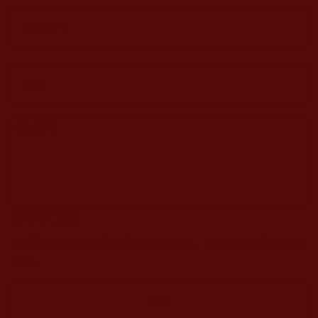
CAPTCHA
該問題用於測試您是否是正常使用者，並防止垃圾郵件自動
提交。