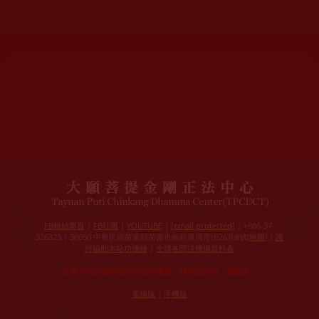
網站文章總數：
7195
網站圖片總數：
17881
網站影視總數：
1657
網站檔案總數：
1118
今日瀏覽人次：
1228
總瀏覽人次：
3096026
今日瀏覽文章數：
971
總瀏覽文章數：
2356827
今日瀏覽影視數：
48
總瀏覽影視數：
91029
FB粉絲專頁
|
FB社團
|
YOUTUBE
|
[email protected]
| +886-37-
326323 | 36050 中華民國苗栗縣苗栗市維新里僑育街26巷8號(
地圖
) |
護
持協助本站功德錄
|
全球各聞法機構資料表
如果本站的資訊侵犯到您的權益，請來信告知，謝謝您！
電腦版
|
手機版