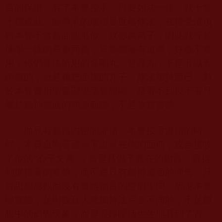
百的保證。有了本尊授承，只要如法一修，就十拿
十穩成就。師傳承的灌頂是世俗修法，在接受灌頂
時本尊不會當面認可你、收你為弟子，因此就等於
佛學一樣的異趣同義，只能聽著有道理，好聽不實
用，你們修法所用的金剛丸、甘露丸，不是五穢五
肉做的，就是糌粑面搓的丸子，修法加持而已，對
於本尊實相聖量顯境毫無體顯，是看不到摸不著只
屬於精神層面的理論範疇，不是物質實體。
而只有勝義內密的灌頂，本尊授承灌頂的時
候，本尊金剛菩薩當下出現在你的面前，親自接收
了你的“心子文書”，這是具備了實在的物質、看得
到摸得著的實體，而不是只有精神層面的理念、只
有思想感觀而沒有實體物質的空洞學問。所說本尊
顯實體，是與觀音大悲加持法完全不同的，不是觀
想中的幻覺現象，而是眼睜睜活生生地看到了實