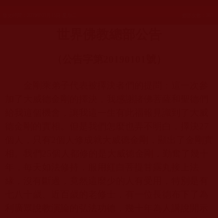
發文時間：2019年01月15日 星期二
瀏覽次數：361
世界佛教總部公告
（公告字第
20190101
號）
金剛乘弟子代表被擇決者們的提問：這一次參
加了大威德金剛的擇決，我感謝諸佛菩薩和聖德們
給我這個機會，讓我這一生有此福報見識到了大威
德金剛的實相。但是我們怎麼也弄不明白，擇決
27
個人，只有
2
個人修成就大威德金剛，顯出了金剛實
相。我們
25
個人都修的是大威德金剛，勤奮了幾十
年，每天如法修持，服用紅白菩提甘露丸接上法
緣，沒有斷過，竟然這麼少的人有受用，特別是有
七八十歲、近百歲的老修士，有一位長德布下了為
利廣眾說教演論的弘法功德，幾十年為人講說開示