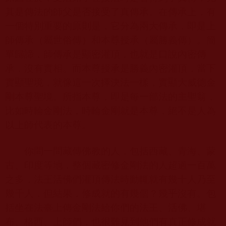
其是傳法的師父是否接受了真傳承。在傳承上，有
一個特別重要的原則是，它分為兩大傳承，即是上
師傳承（屬世俗傳）和本尊授承（屬勝義傳）。簡
單歸諦，師傳承是顯密灌頂，也就是口說內密傳
承，沒有實相。而本尊授承是勝義內密灌頂，當下
實顯聖境，就像這一次擇決法一樣，實顯大威德金
剛本尊聖境。所指本尊，即是每一部法的主聖翁，
比如時輪金剛法，時輪金剛就是本尊，絕不是人為
以上師代表的本尊。
你問一問藏傳佛教的人，包括西藏、青海、蒙
古、印度等地，整個藏密修金剛法的人超過一百萬
之多，法王活佛們灌頂傳法時動輒就有幾十人乃至
幾千人，但結果，修成就的有幾個？幾乎沒有。包
括坐在法臺上傳金剛法給你們的法王、活佛、堪
布、格西、上師們，也很難見到他們有真正修成就