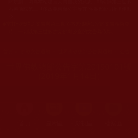
關規劃，均為本站建置人員自我的意思，非南無第三世多
杰羌佛或第三世多杰羌佛辦公室等其他機構單位所指使派
令。
當其他機構之文告與第三世多杰羌佛辦公室的文告相衝突
◆
時，一切以第三世多杰羌佛辦公室的文告為依準。
您在這裡
首頁
»
佛教文告通知
»
世界佛教總部公告與通知
»
公告
世界佛教總部公告字第20190101號
(2019年1月14日)
首頁
圖片區
影視區
檔案區