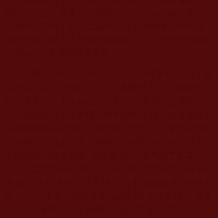
聖德。相反，
如果第二輪擇出的籤與第一輪所擇出的
不相同，
證明掣籤人德品感召不了佛菩薩到場應籤，
同時證明掣籤人不具佛菩薩德品！！！所掣出的籤是
不成立的，
不屬於勝義定性！！！
從歷史來看，對於主持勝義“金瓶掣籤”，除了如
蓮花生大師、
宗喀巴大師、瑪爾巴大師、無我母大
師、
月賢王尊者等真正的巨聖德，能有此主持感召之
力，
其他無論是什麼樣的著名佛教人物，
無論他有多
大的聲望多高的地位，哪怕享譽全球，
只要他是假的
大菩薩，就鐵定沒有主持勝義“金瓶掣籤”的德品！！
！因此無法修成勝義“金瓶掣籤”，
他們為了遮蓋自己
以凡夫冒充聖者的臉面，只好強烈誹謗反對。
有一位
名義上是所謂的大法王說，他不知道勝義“金瓶掣
籤”，
只知道舊王朝政府加固認定的“金瓶掣籤”，這太
正常了，
如果他都了解勝義“金瓶掣籤”，那他就是大