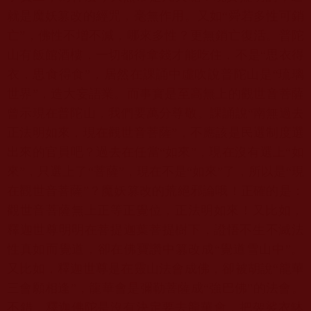
就是魔妖篡改的經咒，
毫無作用。又如“舜若多性可銷
亡”，佛性不增不減，哪來多性？
更無銷亡復活。普陀
山有飯館酒樓，一切都得拿錢才能吃住，不是“
思衣得
衣，思食得食”，居然在課誦中虛吹說普陀山是“琉璃
世界”
，造大妄語業。而事實是至高無上的觀世音菩薩
曾示現在普陀山，
我們要萬分尊敬。課誦說“南無過去
正法明如來，現在觀世音菩薩”
，不應該是民選制度選
出來的官員吧？過去在任當“如來”，
現在沒有選上“如
來”，只選上了“菩薩”，現在不是“如來”了，
所以是“現
在觀世音菩薩”？魔妖篡改的荒絕邪論哦！正確的是：
觀世音菩薩無上正等正覺位，正法明如來！又比如，
釋迦世尊明明在菩提迦葉菩提樹下，證悟不生不滅法
性真如而覺道，
卻在佛寶讚中篡改成“覺道雪山中”。
又比如，
釋迦世尊是在靈山法會成佛，卻被胡說“龍華
三會願相逢”，
龍華會是彌勒菩薩成“強巴佛”的法會。
不錯，
釋迦佛陀是沒有決定要去龍華會，把袈裟衣缽