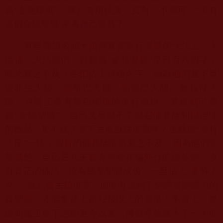
義“金瓶掣籤”，就只有用抗議、
反對、不認可、“沒有
這個金瓶掣籤”來為自己遮羞了。
有些聲望名頭大而無真實道行證量的大法王、大
活佛、大法師們，
對勝義“金瓶掣籤”是只有六個字：
唯恐避之不及！
生怕沾上這個名字，因為他們並不是
蓮花生大師、宗喀巴大師、
瑪爾巴大師、無我母大
師、月賢王尊者等巨聖德的道行德境，
若提到了勝
義“金瓶掣籤”，
自己又展顯不了感召佛菩薩到場定性
的德品，
那不成了當下丟臉自找倒霉嗎？這就跟“拿杵
上座”一樣，
假冒的佛菩薩唯恐避之不及，因為他們非
常清楚，
自己是凡夫冒充聖者在騙外行的虛殼體，沒
有真正的佛法，
沒有絲毫聖體成份，一旦沾上“拿杵上
座”，就只會丟臉倒霉。
而唯有證到了聖體質聖體力的
12
段以上的重
量！事實上，從
真聖德，才能拿起上超
波旬魔王發下惡願至今以來，
佛教界就進入了一大批