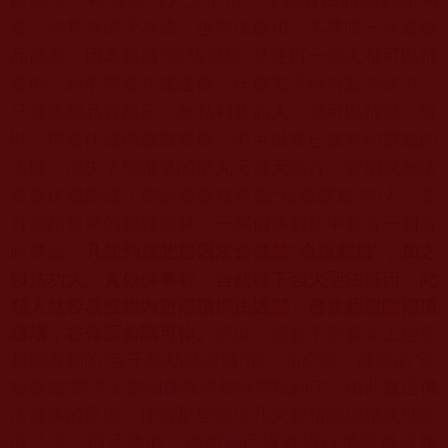
塞，
任其有滔天神通，也無法啟用，本尊唯一只應德
品感召，因為勝義“
金瓶掣籤”是任何一個人都可以抽
拿的，絕不需要封建迷信，
什麼玄乎怪力亂神法力，
只要道德品質純正，無私利益他人，
就可以抽籤，所
以，現量伏藏開藏取寶鏡，
不可以在已被封印掣籤的
大殿，消失了聖證量的第九天當天進行，
否則就無法
現量伏藏開藏！能參會親見勝義“金瓶掣籤”的人，
要
有無始修來的福報法緣，一萬個佛教徒中難有一個有
凡能
列席此勝因法會勝義“金瓶掣籤”，加之
此勝因。
護法功大、實做佛事者，
自然種下強大聖法基因，此
類人就容易獲得內密灌頂擇決過關，
佛菩薩親臨灌頂
壇場，在你面前認可你。
所以，
這並不是書本上經常
都能看到的“百千萬劫難遭遇”的一句空話。
勝義的“金
瓶掣籤”基本上整個佛教界都很難找到了。
由此真正佛
法沒落的原因，
使得那些無道凡夫被錯誤認證成聖的
假法王、假活佛們，
他們自己沒有道行德境修成勝