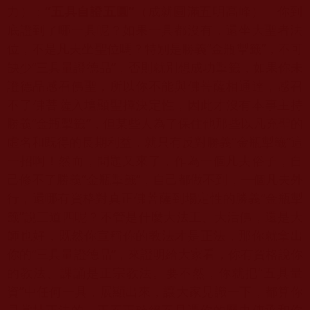
力）；
“
五具自證五圓
”
（
成就圓滿五明高峰）。你到
底證到了哪一具呢？如果一具都沒有，
還坐大聖者法
位，不是凡夫坐聖位嗎？特別是勝義“金瓶掣籤”，
不可
缺少“三具量證德品”，否則就別想成功掣籤，
如果你未
證德品感召佛聖，所以你不能與佛菩薩相通達，
感召
不了佛菩薩入壇顯聖擇決定性，因此才沒有本事主持
勝義“
金瓶掣籤”，
但某些人為了保住他那些以凡充聖的
虛名和既得的長期利益，
就只有反對勝義“金瓶掣籤”這
一招啊！然而，問題又來了，
作為一個凡夫俗子，自
己修不了勝義“金瓶掣籤”，自己都做不到，
一個凡夫外
行，還哪有資格對真正佛菩薩到場定性的勝義“
金瓶掣
籤”說三道四呢？不管是什麼大法王、大活佛，
還是大
師也好，既然你宣稱你的教法才是正法，那你就拿出
你的“
三具量證德品”，來證明給大家看，你有資格說你
的教法、
課誦是正宗教法。要不然，你就把“五具量
資”中任何一具，
展顯出來，讓大家見識一下，都算你
是掌持正法的。
正不正確絕不是憑你的歷史傳承和你