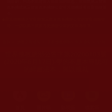
關規劃，均為本站建置人員自我的意思，非南無第三世多
杰羌佛或第三世多杰羌佛辦公室等其他機構單位所指使派
令。
當其他機構之文告與第三世多杰羌佛辦公室的文告相衝突
◆
時，一切以第三世多杰羌佛辦公室的文告為依準。
您在這裡
首頁
»
佛教文告通知
»
世界佛教總部公告與通知
»
公告
世界佛教總部公告字第20200103號
(2020年6月17日)-學的不是本尊認可
的經書法本，難以成就
首頁
圖片區
影視區
檔案區