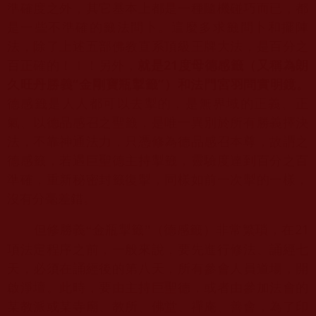
準確度之外，
其它基本上都是一種隨機碰巧而已，都
是一些不準確的籤法問卜。
這麼多求籤問卜和擺陣
法，除了上述五部佛教直系頂級王牌大法，
是百分之
百正確的！！！另外，
就是
21
度母德感籤（
又稱為朗
久旺丹勝義“金剛寶瓶掣籤”）和法門宮羽問實明鏡。
德感
籤是人人都可以去掣的，是無界域的正義、正
氣、
以德品感召之聖籤，是唯一異別於所有勝義擇決
法，不靠神通法力，
只憑修為德品感召本尊，故謂之
德感籤，若遇巨聖德主持掣籤，
靈驗度達到百分之百
準確，重新秘密封籤復掣，
同樣如前一次掣的一樣，
沒有分毫差錯。
21
但修勝義“金瓶掣籤”（德感籤）非常繁瑣，在
項法定程序之前
，一般來說，要先進行修法、誦經七
天，必須在誦經後的第八天，
所有參會人員道場，開
啟淨壇。此時，要由主持巨聖德，
或者由參加法會的
某教派或某寺廟、教所、佛堂、禪庵、善會，
為了印