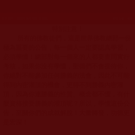
發文時間：2020年06月18日 星期四
瀏覽次數：414
特別注意！
所有的佛教徒們，這是世界佛教總部一份
極為重要的公告，每一個人一定要認真學習，
必須學懂！總部對每一個來的人都要查問實行
考核，如果你沒有學懂，聖德們不會接待你，
你絕對不能參加任何勝義的法會，因此不可能
得到內密灌頂的機會，更得不到勝義內密灌
頂，因為你連勝義的性質、概念都不懂，有什
麼資格接受勝義的灌頂呢？所以，學懂這份公
告，至關你們的成就解脫！大量轉發，功德更
是宏深！