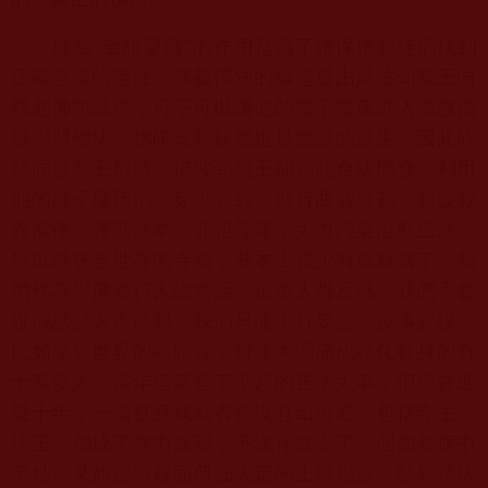
勝義“金瓶掣籤”的作用是為了確保佛教徒們找到
正確無誤的定性，
勝義擇決的緣起是由於波旬魔王向
釋迦佛陀請求，
可不可以讓他的魔子魔孫進入佛教僧
團學習佛法，
佛陀念其妖魔也是應渡的眾生，因此欣
然同意魔王所請，
但波旬魔王卻藉此合法機會，利用
他的魔子魔孫們，穿上袈裟，
進行曲解經義、篡改教
義戒律、課誦法本、咒語等等，
大力污染混亂正法，
所以現在全世界的寺廟，
基本上很少有成就者了。我
們作為學佛修行人說實話，
很多人都反感，我們不會
說假話討大家高興，我們只能不打妄語，
按事實說，
比如享譽世界的噶陀寺，
曾修大圓滿成就化虹身的有
十萬多人，
當年這真是了不起的正法大事，但現在近
幾十年，
一個虹身成就者都沒有出現過，包括寺主、
法王，都成了無力虛殼，
不說化虹光了，個個都病中
了結。
又如密宗裡面傳拙火定的上師很多，結果傳法