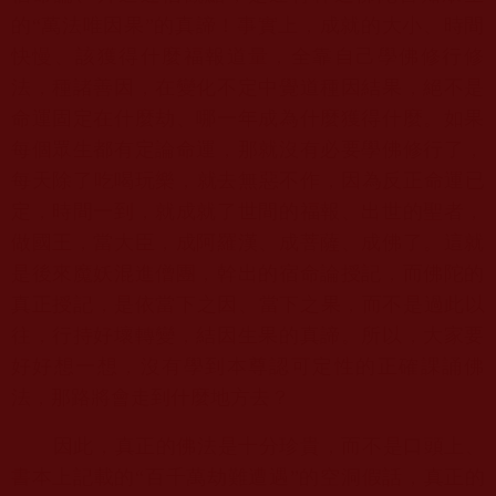
的“萬法唯因果”的真諦！
事實上，成就的大小、時間
快慢、該獲得什麼福報道量，
全靠自己學佛修行修
法，種諸善因，在變化不定中覺道種因結果，
絕不是
命運固定在什麼劫、哪一年成為什麼獲得什麼。
如果
每個眾生都有定論命運，那就沒有必要學佛修行了，
每天除了吃喝玩樂，就去無惡不作，因為反正命運已
定，時間一到，
就成就了世間的福報、出世的聖者，
做國王，當大臣，成阿羅漢、
成菩薩、成佛了。這就
是後來魔妖混進僧團，幹出的宿命論授記，
而佛陀的
真正授記，是依當下之因、當下之果，而不是過此以
往，
行持好壞轉變，結因生果的真諦。所以，大家要
好好想一想，
沒有學到本尊認可定性的正確課誦佛
法，那路將會走到什麼地方去？
因此，真正的佛法是十分珍貴，而不是口頭上、
書本上記載的“
百千萬劫難遭遇”的空洞假話，真正的