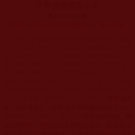
世界佛教總部公告
（第
20200103
號）
學的不是本尊認可的經書法本，難以成就
近日，應本總部法師釋證達“教尊”的申請，由聖
德組的“上尊”
們修訂了傳統課誦，根據勝義“金瓶掣
籤”法規進行了擇決，
沒有成功，聖德們深感德品欠
量，有愧於佛教徒們。
有佛弟子將此信息添加誇張，
在共修會上傳播，
甚至張冠李戴說是南無第三世多杰
羌佛修訂的課誦、佛陀作的擇決，
太不應該了。南無
羌佛對勝義擇決課誦，早已表態，不參與勝義“
金瓶掣
我慚愧身
籤”的大事因緣，祂的理由是二十一個字：
“
軀，
無聖量道行，哪有感召佛菩薩的德品？
”
南無
“
單憑你們幾個，猶
羌佛讓我們自己解決。
佛陀說：
如大海撈針。開初拙火道行早已成功，
他‘拿杵上
座’已達到中級聖德證量，旺扎更是聖體聖力超凡