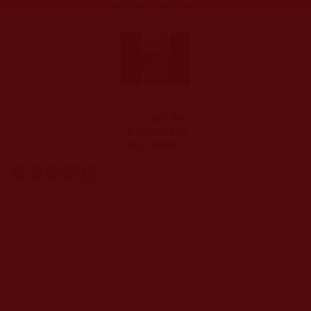
弘一大師真厲害
連玉皇大帝都請
他到天宮講經[聖
者還是慈悲度化
發表新回應
包括妖魔在內的
一切眾生]