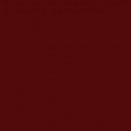
間、地點、人證、物證！
凡是修勝義法，加上內密灌
頂，確保修行成就，
而修世俗佛法很難成就，
有的世
俗法本甚至會讓修行者黑業纏身，
因為它是變了質
的，外表看似佛法，實質上是摻入了邪論誤導，
已經
不是真正的佛法了。
比如，祖師們傳承的傳統的早晚課誦，問題極為
嚴重，
現在隨便抽幾條給大家看一下，讓你們自己去
體會如何可怖，
並不是我們無中生有，編造魔妖修改
了經律論課誦，
大家看了就知道這是事實。如在課誦
中，“如一眾生未成佛，
終不於此取泥洹”，那你就永
遠都沒有成就的一天了，
因為眾生無量。又如，說“首
楞嚴王世希有，銷我億劫顛倒想，
不歷僧祇獲法身，
願今得果成寶王。”既然楞嚴經、
咒讓你億劫的顛倒夢
想都消除了，
不需經僧祇劫就獲得法身成寶王了，那
你唸了這麼久了，
成寶王了嗎？寶王沒有成，倒是成
了寶二，
為什麼今天照常是凡夫呢？現實擺明的，這