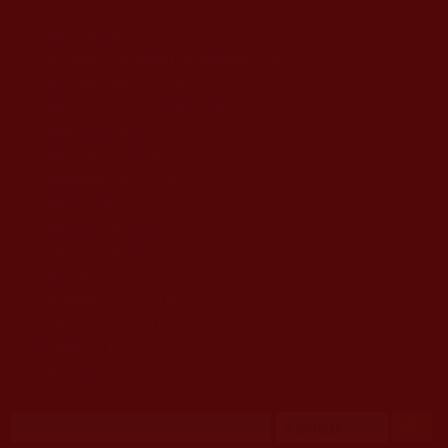
移至主內容
首頁
佛教文告通知 (370)
第三世多杰羌佛簡介與相關資訊 (423)
佛菩薩尊者高僧大德們 (421)
佛教各單位資訊與法會活動 (417)
佛教經藏法義論著 (776)
佛教法會聖蹟證量 (149)
佛教鑑師之道 (292)
佛教聞法點 (792)
佛教修行受用與知見 (3823)
菩提行德 (494)
理諦護法 (726)
文學藝術工巧 (691)
娑婆有溫情 (107)
科學眼 (110)
線上學院 (11)