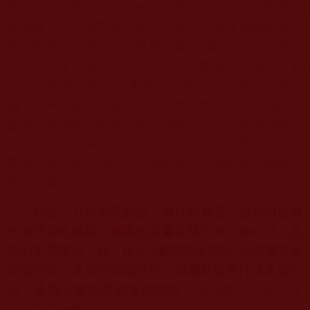
佛法是真正難找到的。
由勝義擇決定性三行完整具備
的儀軌，絕不是市面上網上公開的、
隨便都能看得到
的，而只有經書法理、常規的修行課軌，
才是廣普弘
法，供大眾學修的，但是，往往公開廣普的書本，
有
一些從佛史以來，很多文句乃至內容，都是正邪混
雜，
暗藏有嚴重罪錯的。也有魔子魔孫沒有改過的，
比如鳩摩羅什法師翻譯的《金剛經》、《佛說阿彌陀
經》、
玄奘法師翻譯的《心經》，但有些經、法未經
勝義擇決，除了佛陀、
等妙覺菩薩，我們也不敢斷言
決定正偏。
注意，只要涉及到法、修行和真言，就要分勝義
性和世俗性兩類，
勝義性是屬於該法本、修行法、真
言的本尊認可了的，比如“
彌陀修法儀軌”的本尊就是
阿彌陀佛。本尊沒有認可的，
就屬於世俗性法本修行
法，或魔子魔孫篡改過的東西！
勝義佛法才是
正確
的、真正的佛法。