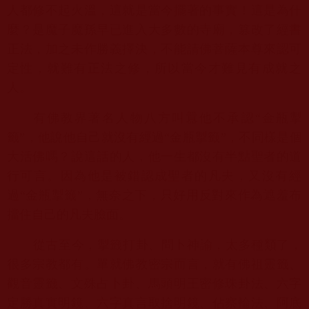
人都修不起火溫，
這就是當今擺著的事實！這是為什
麼？
是魔子魔孫早已進入大多數的寺廟，篡改了經書
正法，
加之未作勝義擇決，不能請佛菩薩本尊來認可
定性，
就難有正法之修，所以當今才難見有成就之
人。
有佛教界著名人物八方叫囂他不承認“金瓶掣
籤”，
他說他自己就沒有經過“金瓶掣籤”，不同樣是個
大活佛嗎？
說這話的人，他一生都沒有半點聖者的道
行可言。
因為他是被錯認成聖者的凡夫，又沒有經
過“金瓶掣籤”，
無奈之下，只好用反對來作為遮羞布
擋住自己的凡夫臉面。
從古至今，掣籤打卦、問卜神諭，太多種類了，
很多宗教都有。
單就佛教密宗而言，就有佛祖靈籤、
觀音靈籤、文殊占卜卦、
馬頭明王密修珠卦法、六字
定勝真實明鏡、六字真言取捨明鏡、
佔察輪法、阿底