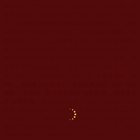
峽夢觀卦、轉糌粑丸問卜、金瓶掣籤、法器求證、
綠
度母鏡壇法、法門宮羽問實明鏡、百法明門黑關擇
決。
最王牌的有非密宗類別的直系佛教大法——
金剛
本尊實相五部王牌頂級聖法：金剛聖威實相陣法、
金
剛柱答眾問實、八風大陣確量明鏡、金剛法曼顯實明
相、
聖法輪問詢明鏡。但這五部王牌頂首聖威顯法，
都是佛陀們傳授拿來擇決正邪對錯真假的，但是，
如
果不是大摩訶薩的道境，是修不成的，首先沒有聖法
才有金剛印、金
器，
因為只有大摩訶薩以上的巨聖，
剛柱、
聖法輪及八風陣令、佛聖訊壇法旨。至於“金瓶
掣籤”，有兩種，
要看是常規的“金瓶掣籤”，還是勝義
的“金瓶掣籤”
。
常規“
金瓶掣籤”，從瓶中隨便拿一支籤
出來，這是碰撞籤，是捉機，
如果再繼續拿幾次，就
不準確了，往往拿不到第一次拿的籤。
包括全世界非
佛教的其他宗教在內的一百多種明籤占卜，
除了易經
造詣較深的人占卜的
64
卦靈籤，
具有百分之五六十的