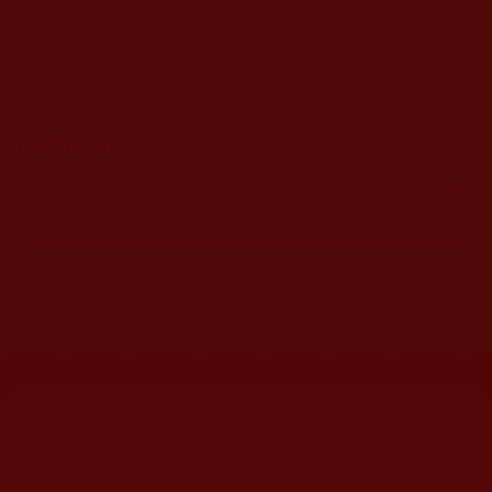
CAPTCHA
該問題用於測試您是否是正常使用者，並防止垃圾郵件自動
提交。
網站文章總數：
7194
網站圖片總數：
17881
網站影視總數：
1658
網站檔案總數：
1118
今日瀏覽人次：
718
總瀏覽人次：
3089158
今日瀏覽文章數：
541
總瀏覽文章數：
2351352