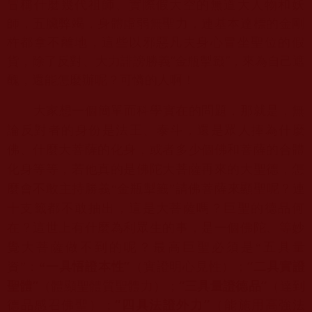
冒稱什麼幾代祖師、
實際假大空的無道大人物和妖
師，五臟弊竭，身體虛弱無聖力，
連基本達標的金剛
杵都拿不離地，
這些以邪惡凡夫身心冒坐聖位的假
貨，除了反對、大力誹謗勝義“
金瓶掣籤”，來為自己遮
醜，還能怎麼辦呢？可憐的人啊！
大家想一個簡單而科學實在的問題，那就是，
無
論反對者的身份是法王、泰斗，還是眾人捧為什麼
佛、
什麼大菩薩的化身，或者多少個佛和菩薩的合體
化身等等，
若他真的是佛陀大菩薩再來的大聖德，怎
麼會不敢主持勝義“
金瓶掣籤”請佛菩薩來顯聖呢？連
十支籤都不敢抽出，
這是大菩薩嗎？巨聖的德品何
在？這世上有什麼為利眾生的事，
是一個佛陀、等妙
覺大菩薩做不到的呢？最高巨聖必須是“
五具量
一具悟證本性
”
（實證明心見性）；
“
二具實證
資”：
“
聖體
”
（體顯聖體質聖體力）；
“
三具量證德品
”
（達到
德品感召佛聖）
；
“
四具法證外力
”
（能施用高強法