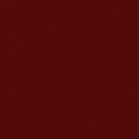
21
度母
勝義“金瓶掣籤”是由時輪金剛為主尊，由
各管一項程序。
這不是常規世俗的金瓶掣籤，
不是隨
隨便便從金瓶裡面拿一支籤出來就算數的，
是必須按
照鐵定的法規製籤，要按
21
項法規程序完成整個流
程。
從製籤到掣籤過程，都是在大眾眼睜睜監視下進
行的，
一項也不能改變、不能缺少！必須要依序逐
條，
由參會大眾自己親手實行前十五項製籤法規（
主
持掣籤人不准參加製籤、不准觀看製籤），
大眾把籤
秘密封藏製好後，才能放入金剛寶瓶，
蓋好蓋子後拿
上法台，進行第十六項，
由主持掣籤人在參會大眾面
前，當眾開始掣籤。在掣籤時，
總共要抽拿十支籤，
每一支籤都必須合法準確，
十支籤一支也不能錯亂。
如果有錯亂，就要當著參會大眾，
再次由十二位製籤
人把籤牌如法在緞布下摸著裝入籤條，
然後封口套入
籤袋裡。當時再由主持者復掣一輪，
這第二輪掣出的
籤要與第一輪完全是一樣的籤牌內容，
這才證明勝義
金瓶掣籤成功了，
同時證明主持掣籤人就是實在的巨