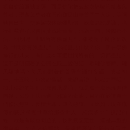
親自交給彌勒菩薩，
而是佛陀把袈裟衣缽囑咐給迦葉
尊者，
現迦葉尊者在雲南雞足山華首門中入定，等彌
勒佛出世，
交袈裟衣缽給彌勒佛。妖魔篡改課誦，
強
行把釋迦牟尼佛拉扯成龍華會，混為一團，邊際都不
沾。明明是“
世間所有佛盡見”，卻被魔子魔孫篡改
為“世間所有我盡見”，
你能盡見什麼？你一個在學佛
修行的凡夫，
有什麼本事把世間所有的一切都盡見？
這不是明擺著的公開在殿上說假話，欺騙佛菩薩、騙
天騙地嗎？
每天都對著佛菩薩念誦打妄語，或者初
一、十五唸，每次說假話，
未證言證，地獄之罪哦！
如此傳統的祖師宗派傳承課誦，
就是魔子魔孫混進僧
團後，篡改正法混進了邪論的毒瘤，
目的在於讓弟子
們修法無功，反積大罪，墮入惡道。又比如，
現在流
傳的關於釋迦世尊給那些世人、羅漢或比丘授記的
經，
就是有嚴重問題的，按照授記定性，這是典型的
宿命論、
外道迷信觀點，是違背釋迦佛陀告知眾生