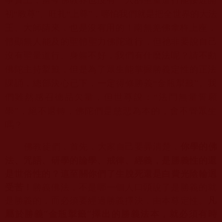
初“教尊”、旺扎“
上尊”，哪怕我們就是把全世界的大法
王、大師請來，
也是沒有用的！南無羌佛拿杵上座，
體顯無人能及的聖體聖力佛陀道行，但祂非要說自己
沒有聖量道行、
身軀不好，我們有什麼法呢？請不動
佛陀主持掣籤，
但是為了眾生能掌握勝義定性的正法
課誦，總部決心已下，
一定得修勝義“金瓶掣籤”。我
們雖然感召德品欠量，但世尊說：“
法門無量誓願
學”，絕不退轉，佛陀們是慈悲為本的，
會不管眾生
嗎？
你學的佛
佛教徒們，首先，大家自己要弄清楚，
法、咒語、
研學的論學、戒律、經義，是勝義性的還
是世俗性的？
這至關你們了生脫死還是白費光陰輪迴
受苦！
勝義佛法，
不是哪一個人口頭說了是勝義的就
是勝義的，
而必須要經過勝義擇決，由本尊定性。
凡
屬於勝義“金瓶掣籤”
擇出的勝義法本，就必須有時