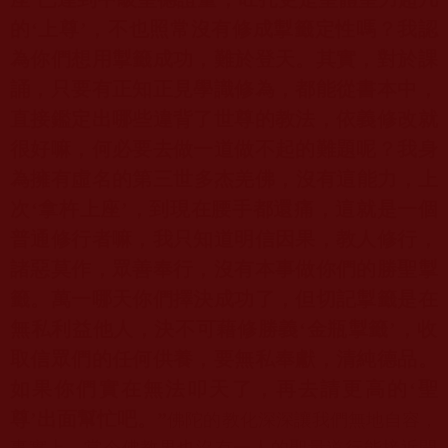
的‘
上尊’，不也照常沒有修成掣籤定性嗎？我認
為你們想用掣籤成功，
難於登天。其實，對於課
誦，只要有正知正見學識修為，
都能從書本中，
直接鑑定出哪些違背了世尊的教法，
依義修改就
很好嘛，何必要去做一道做不起的難題呢？
我身
為擁有虛名的第三世多杰羌佛，沒有這能力，上
次‘拿杵上座’
，到現在腰手都還痛，這就是一個
普通修行者嘛，
我只知道明信因果，教人修行，
諸惡莫作，眾善奉行，
沒有本事做你們的勝聖掣
籤。萬一哪天你們擇決成功了，
但切記掣籤是在
無私利益他人，決不可藉修勝義‘金瓶掣籤’，
收
取信眾們的任何供養，要無私奉獻，清純德品。
如果你們實在無法叩天了，再去請更高的‘聖
尊’出面幫忙吧。
”
佛
陀的教化深深讓我們無地自容，
事實上，
當今佛教界也沒有一人的聖量道行能接近開