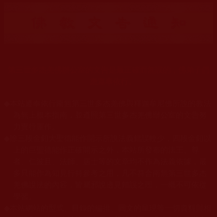
第三世多杰羌佛辦公室的文告是最正確而無誤的，佛弟子們
應遵奉依行。
◆
本站遵奉依行南無第三世多杰羌佛與釋迦牟尼佛所說的教法
為無上根本指南，並遵照第三世多杰羌佛辦公室的文告努
力實行運作。
◆
除三段金釦大聖德能作開示所說法義錯誤較少，四段金釦以
上的巨聖德能作正確開示之外，本站所發布的法王、尊
者、仁波且、法師、居士等的文章均不作為法義依據，最
多只能作為知見行持參考之用，凡不符合南無第三世多杰
羌佛說法的內容，皆屬邪說邊見錯誤之理，一概不可依從
學習。
◆
本站網站的型式、目錄的編排、圖文的呈現等一切資料與相