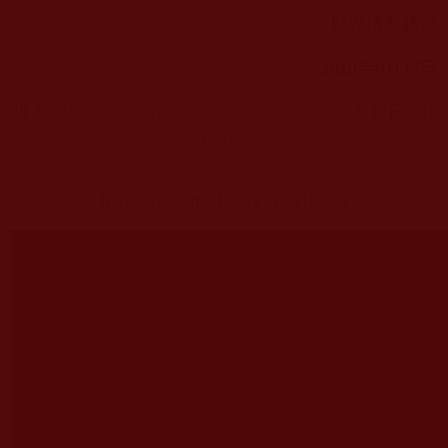
世界佛教總部
2020
年
6
月
17
日
世界佛教總部公告字第
20200103
號
(2020
年
6
月
17
日
)PD
F
原稿
https://youtu.be/tZCrOtfPvBs