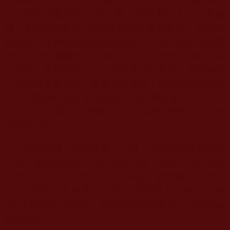
的口頭空洞亂說的，講故事、
說評書的人比你還會
編，拿出你的道行、德品來修勝義“金瓶掣籤”
，給公眾
鑑證吧，只會站在那裡叫囂反對、不認可勝義“金瓶掣
籤”
，只會吹噓騙外行，迷惑大家，誤認你這個凡夫是
大聖者、
掌持的是正法，你外表光鮮亮麗，內質確是
一個假聖者真凡夫，
還冒充佛菩薩！不是我們看不起
你，不要讓你展示“五具量資”，
就只讓你拿出五具其中
一具“自證五圓”，你都做不到，
這還是什麼菩薩？好好
懺悔修行吧。
可以想像，有些佛教大人物，見到我們這個公告
以後，會無明煩惱，
自己展開誹謗。我們非常歡迎你
對號入座，正好見證一下你的本質，
來聖蹟寺“拿杵上
座”，證明你具有真正的聖者體質體力，
拿出你德
感“金瓶掣籤”的道行，我們會真誠恭敬你，
把你作為
貴賓接待。