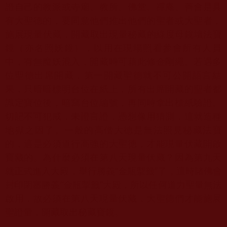
證自己的教派或寺廟、教所、佛堂、禪庵、
善會是具
有大聖德的，要同意他們推出他們的聖者或大聖者，
施展現量伏藏，開藏取出現量秘藏的綠度母鏡壇法寶
鏡（
亦名照妖鏡），以用在現場照看參會所有人員
中，有無魔妖混入，
開藏時可藉此修金剛繩。若遇多
位聖德出席開藏，
第一開藏聖德就不可公開語言結
果，只暗暗標明台位在紙上，
所有出席開藏的聖者都
識定寶位後，暗寫台位編號，
再同時拿出標紙驗證。
切記不可犯戒，未證言證，憑想像用猜測，
這就造種
地獄之因了。一般的高僧大德是無法照見秘藏法寶
的，
這是必須道行高強的大聖德，才能現量伏藏開啟
寶藏的。
為什麼必須在第八天現量伏藏？因為第九天
就正式進入大殿，
舉行勝義“金瓶掣籤”了，這時諸佛會
封印閉塞勝義“金瓶掣籤”
大殿，所以任何道力聖量無法
啟用，故必須在第八天現量伏藏，
大聖德們才能施展
聖證量，開藏取出秘藏寶鏡。