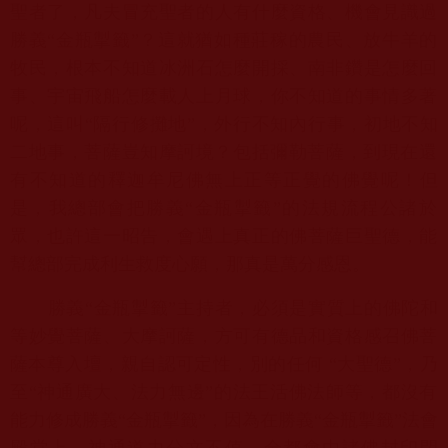
聖者了，
凡夫冒充聖者的人有什麼資格、機會見識過
勝義“金瓶掣籤”？
這就猶如種莊稼的農民、放牛羊的
牧民，
根本不知道冰洲石怎麼開採、南非鑽是怎麼回
事、
宇宙飛船怎麼載人上月球，你不知道的事情多著
呢，這叫“
隔行修攤地”，外行不知內行事，初地不知
二地事，
菩薩豈知摩訶境？包括彌勒菩薩，
到現在還
有不知道的釋迦牟尼佛無上正等正覺的佛覺呢！但
是，
我總部會把勝義“金瓶掣籤”的法規流程公諸於
眾，也許這一昭告，
會遇上真正的佛菩薩巨聖德，能
幫總部完成利生救度心願，
那真是萬分感恩。
勝義“金瓶掣籤”主持者，必須是實質上的佛陀和
等妙覺菩薩、
大摩訶薩，方可有德品和資格感召佛菩
薩本尊入壇，親自認可定性，
別的任何 “大聖德”，乃
至“神通廣大、法力無邊”的法王活佛法師等，
都沒有
能力修成勝義“金瓶掣籤”，因為在勝義“金瓶掣籤”
法會
殿堂上，神通道力分文不值，全都會由諸佛封印閉