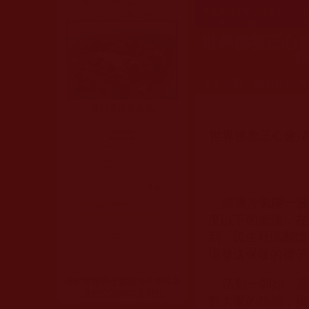
真誠護持該寺，就是立下了真
其殊勝及加持力是非比尋常點
我當馬上施救
業，如果你資助錯了，不但無
真誠護持該寺，就是立
功，反而惡業上身。)
下了真正大功德
世界佛教正心會
發文時間：2021年03月
覺行寺建寺資訊
世界佛教正心會-
隨著冷氣團一波一
度以下的低溫．在
到「民生社區關懷
場發送保暖的襪子
佛教實相菩提會購地建寺募款
活動一開始，蒞
通知(2020年1月7日)
對大家的祝福，接