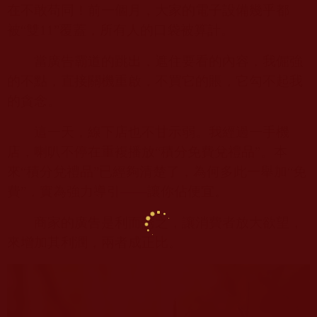
在不敢苟同！前一個月，大家的電子設備幾乎都
被“雙
11”
覆蓋，所有人的口袋被算計。
當廣告霸道的跳出，遮住要看的內容，我倔強
的不點，直接關機重啟，不買它的賬，它勾不起我
的貪念。
這一天，線下店也不甘示弱。我經過一手機
店，喇叭不停在重複播放“積分免費兌禮品”。本
來“積分兌禮品”已經夠清楚了，為何多此一舉加“免
費”，實為強力導引——讓你佔便宜。
商家的廣告是利而誘之，讓消費者放大欲望，
來增加其利潤，兩者成正比。