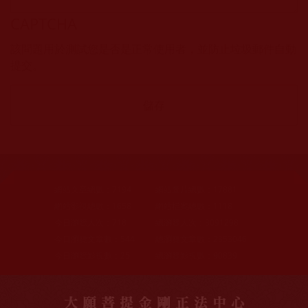
CAPTCHA
該問題用於測試您是否是正常使用者，並防止垃圾郵件自動
提交。
網站文章總數：
7194
網站圖片總數：
17881
網站影視總數：
1658
網站檔案總數：
1118
今日瀏覽人次：
718
總瀏覽人次：
3091298
今日瀏覽文章數：
544
總瀏覽文章數：
2353046
今日瀏覽影視數：
25
總瀏覽影視數：
90839