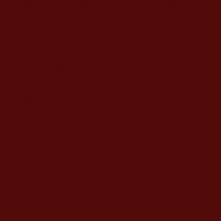
我詫異地看著她，一股暖流在心裡湧動。大媽
的話裡有“道”，是人道、商道、職業道德。試問這
樣經商就不賺錢嗎？非得算計、綁架？
面對線上線下的攻勢，我從討厭到平靜，因為
我看清什麼叫物欲橫流。
修行在人間，面對各種“利”的誘惑，若能心不
隨境轉，巋然不動，是不是在修“捨”呢？捨去貪
心。
不想淪陷的做法就是：不貪。當我們有社會、
家庭責任感，就不會任性為“我喜歡”而買買買。
我把收入分四份，一份是為做善事準備，一份
是用來投資增值，一份是日常生活開支，一份是緊
急狀況備用金。這樣既避免計畫外的無效開支，又
有規劃的良性迴圈。