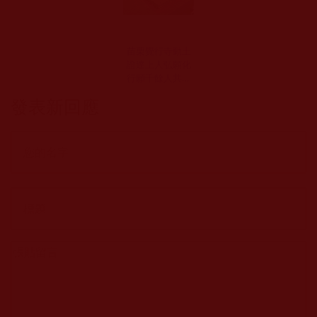
苗栗覺行寺動土
證達上人弘願化
行願千餘人共襄
盛舉(相關新聞彙
發表新回應
整)