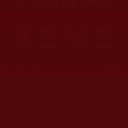
下，如何管好錢袋子(西行人)
首頁
圖片區
影視區
檔案區
發文時間：2021年11月19日 星期五
瀏覽次數：132
雙
11
剛走，又迎雙
12
：購物盛宴下，如何管好錢袋
子
“
雙
11”
的熱度剛過，“雙
12”
接踵將來，都不是
傳統節日，卻比節日還節日。
商家折折折，消費者買買買，瘋狂互動，皆為
利往。