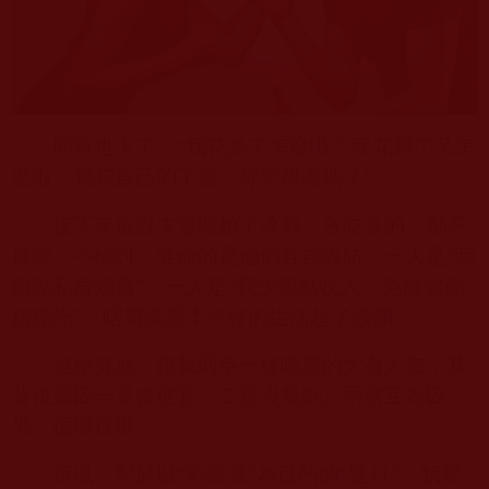
同事也火了：“我花多了怎麼啦？我花錯了又怎
麼啦，我花自己的工資，你管得著嗎？”
接下來這對夫妻開始了冷戰，各吃各的，都不
退讓、不檢討，要命的是他們各自設防。一人是“我
留點私房錢買”，一人是“我少報點收入，免得被你
糟蹋光”。瞎買讓原本平靜的生活起了波瀾。
追根究底，跟我同事一樣瞎買的大有人在，其
背後原因一是貪便宜，二是沒規劃。兩者互為因
果，循環往復。
所以，對於以“割韭菜”為目的的“雙
11”
，我實