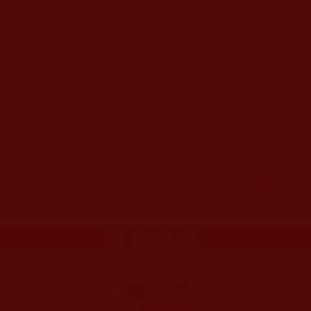
撰稿：西行人
編輯：佛前燈
轉載自：學佛新視野 微博
https://weibo.com/ttarticle/p/show?id=2309404705299
172032879
本站註：佛弟子修學如來正法的知見與受用文章，
其內容可能有若干錯誤，故只能作為參考交流、薰
陶鼓勵之用，不為正見法理依據，一切法義以南無
第三世多杰羌佛說法為依歸。
更多文章