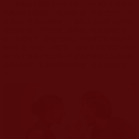
我有個年輕同事就是這樣，上班有點空就拿起
手機流覽各種商品，加入購物車，就等“雙
11”
，閒
談就跟人交流品牌價格……雖然人在上班，心卻沉
浸在網購裡。可買完後，她看著一堆快過期的食
品，就後悔了，讓老公多吃，可她老公根本就不喜
歡吃零食，於是一頓數落。“你算算這堆貨能省幾個
錢？幾十塊吧？有必要一次買這麼多嗎？你就把那
些當飯吃吧，以後家裡錢你別管，真是個敗家女
人。”