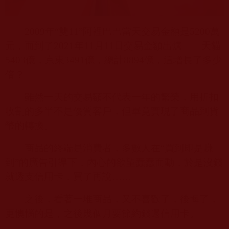
2009
年“雙
11”
阿裡巴巴當天交易金額是
5200
萬
元，而到了
2021
年
11
月
11
日交易金額出爐——天貓
5403
億，京東
3491
億，總計
8894
億，這增長了多少
倍？
雖然一天的交易額不代表一年的繁榮，用折扣
收割的多半不是優質客戶，但畢竟實現了商品到貨
幣的轉換。
商品的終端是消費者，多數人在“買到即是賺
到”的廣告引導下，內心的欲望蠢蠢而動，於是沒錢
就透支信用卡，買了再說……
之後，看著一堆商品，又不喜歡了，後悔了，
更懊惱的是，之後幾個月要節約錢還信用卡。