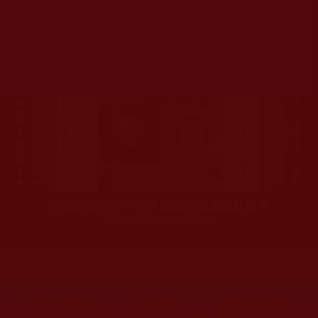
杰羌佛或第三世多杰羌佛辦公室等其他機構單位所指使派
令。
◆
本區大量轉載諸佛弟子修學如來正法的受用文章，其內容可
能有若干錯誤，故只能作為參考交流、薰陶鼓勵之用，不
為正見法理依據。
聖僧寂後肉身大神變 開創佛史圓寂新篇章
印證解脫法源就在羌佛處
您在這裡
首頁
»
佛教修行受用與知見
»
佛教行者修行知見
»
放下惡
雙11剛走，又迎雙12：購物盛宴