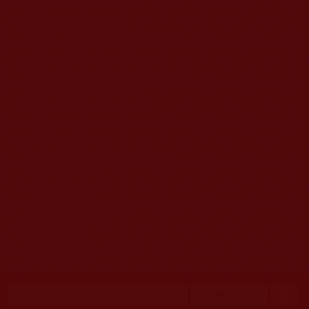
移至主內容
首頁
佛教文告通知 (370)
第三世多杰羌佛簡介與相關資訊 (423)
佛菩薩尊者高僧大德們 (421)
佛教各單位資訊與法會活動 (417)
佛教經藏法義論著 (776)
佛教法會聖蹟證量 (149)
佛教鑑師之道 (292)
佛教聞法點 (792)
佛教修行受用與知見 (3823)
菩提行德 (494)
理諦護法 (726)
文學藝術工巧 (691)
娑婆有溫情 (107)
科學眼 (110)
線上學院 (11)