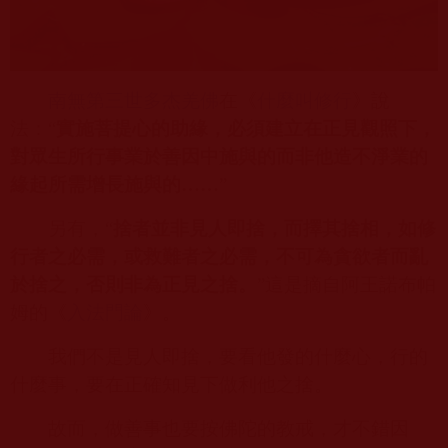
南無第三世多杰羌佛
在《
什麼叫修行
》說
法：“
實施菩提心的助緣，必須建立在正見觀照下，
對眾生所行事業於善因中施與的而非他造不淨業的
緣起所需增長施與的……
”
另有，“
捨者並非見人即捨，而擇其捨相，如修
行者之必需，或救難者之必需，不可為貪欲者而亂
於捨之，否則非為正見之捨。
”這是摘自阿王諾布帕
姆的《
入法門論
》。
我們不是見人即捨，要看他發的什麼心，行的
什麼事，要在正確知見下做利他之捨。
故而，做善事也要按佛陀的教戒，才不錯因