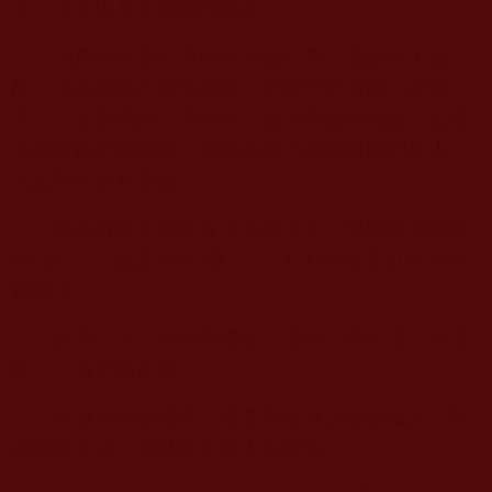
果。不是以凡夫的認同為准。
消費者在貪心下的不理智行為，應該有人提
醒，不該買的不要隨便買，可買可不買的，謹慎
買；一定要買的，理性買，這不僅是節省錢，也避
免浪費自己的福報。如果將省下的錢幫助到他人，
就是對社會有價值。
那些身外之物實在沒必要太多，但願即將到來
的“雙
12”
，以及明年“雙
11”
，人人都知道如何管好
錢袋子。
因為，人，來時赤條條，走時，帶不走一片雲
彩，一身行頭足矣！
而隨著年齡增長，更要對身外之物做減法，對
腦袋做加法，智慧的走向人生終點。