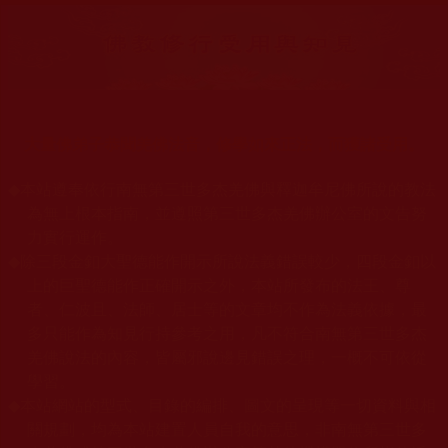
大量佛弟子恭聞羌佛法音，修學如來正法，而獲諸受用。
◆
本站遵奉依行南無第三世多杰羌佛與釋迦牟尼佛所說的教法
為無上根本指南，並遵照第三世多杰羌佛辦公室的文告努
力實行運作。
◆
除三段金釦大聖德能作開示所說法義錯誤較少，四段金釦以
上的巨聖德能作正確開示之外，本站所發布的法王、尊
者、仁波且、法師、居士等的文章均不作為法義依據，最
多只能作為知見行持參考之用，凡不符合南無第三世多杰
羌佛說法的內容，皆屬邪說邊見錯誤之理，一概不可依從
學習。
◆
本站網站的型式、目錄的編排、圖文的呈現等一切資料與相
關規劃，均為本站建置人員自我的意思，非南無第三世多