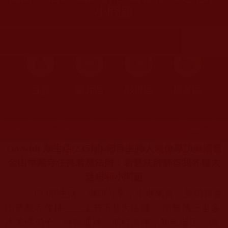
小問題
首頁
圖片區
影視區
檔案區
發文時間：2021年08月06日 星期五
瀏覽次數：338
Go with
潮生活(235期)
-
節目主持人曉偉專訪美國舊
金山華藏寺住持若慧法師：若慧法師解答我各種大
迷思和小問題
「
GO
潮生活」專訪分享，本期來賓：美國舊金
山華藏寺住持——上若下慧大法師， 南無第三世多
杰羌佛弟子，經教通達，戒行清淨，知見端正，德