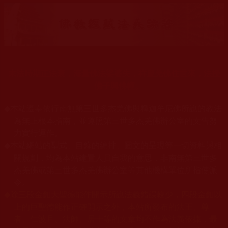
末法時期正法衰，海量佛法娑婆失，祥慶羌佛住世來，法授
佛子興佛幢。
◆
本站遵奉依行南無第三世多杰羌佛與釋迦牟尼佛所說的教法
為無上根本指南，並遵照第三世多杰羌佛辦公室的文告努
力實行運作。
本站網站的型式、目錄的編排、圖文的呈現等一切資料與相
◆
關規劃，均為本站建置人員自我的意思，非南無第三世多
杰羌佛或第三世多杰羌佛辦公室等其他機構單位所指使派
令。
◆
除三段金釦大聖德能作開示所說法義錯誤較少，四段金釦以
上的巨聖德能作正確開示之外，本站所發布的法王、尊
者、仁波且、法師、居士等的文章均不作為法義依據，最