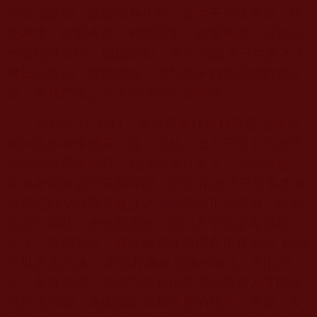
不張揚宣傳，處處以身作則，為弟子言傳身教，慈
悲為本，默默奉獻，利樂眾生，自覺覺他。但她卻
一貫堅持原則、循規蹈矩，秉承 南無第三世多杰羌
佛正法教誡，實修實證，帶領弟子們走成就解脫之
道，是我們依止向學的佛門得道高僧。
2015
年
9
月
10
日，原華藏寺住持釋隆慧法師調
離到洛杉磯學佛苑任職，至此，上若下慧大法師正
式升任華藏寺住持。她深感責任重大，不敢懈怠，
因為華藏寺並非等閒寺院，而是 南無第三世多杰羌
佛佛陀師父在西方建立之
佛教
佛教正法寺廟！故必
須全力以赴，擔挑起重擔，她決意帶領全寺僧眾、
居士，倍加努力，將華藏寺建設成真正在奉行
南無
三世多杰羌佛、 南無釋迦牟尼佛的教法，利益眾
生、普渡有情，為佛門造就培養傑出優秀人才的佛
教正法寺廟；為美國民眾和世界的慈悲、幸福、安