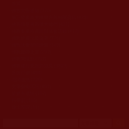
移至主內容
首頁
佛教文告通知 (370)
第三世多杰羌佛簡介與相關資訊 (423)
佛菩薩尊者高僧大德們 (421)
佛教各單位資訊與法會活動 (417)
佛教經藏法義論著 (776)
佛教法會聖蹟證量 (149)
佛教鑑師之道 (292)
佛教聞法點 (792)
佛教修行受用與知見 (3823)
菩提行德 (494)
理諦護法 (726)
文學藝術工巧 (691)
娑婆有溫情 (107)
科學眼 (110)
線上學院 (11)