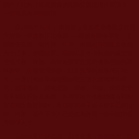
讚許！此外法師還獲得佛陀師父親授境行灌頂法，
一個時辰內得證開頂。
自
2004
年
12
月， 南無第三世多杰羌佛設立在西
方的第一座佛教正法寺廟
——
華藏寺開寺至今，法
師歷任監院、副住持、住持，承擔起寺院建立後的
大小法事、僧團教育、培訓以及各項制度的建立管
理等法務、寺務。由於她豐富扎實的佛教理論與叢
林教學、寺務管理經驗，以及深厚的自修禪定功
夫，一直以來是華藏寺顯宗院三壇大戒羯摩和尚
尼，戒律儀軌、經教理論、禪修、共修、僧眾教學
等各類課程以及美國、台灣等海外佛教機構有關教
育培訓之教授導師，所培育的弟子如今很多已經出
師、出家，甚至不少人已經成為各國一些寺院的優
秀管理人才。
法師向來行持低調，忍辱負重，慚愧謙虛，從