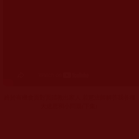
終於有機會面對面請教出家人 若慧法師解答我各種
大迷思和小問題
(
下集
)