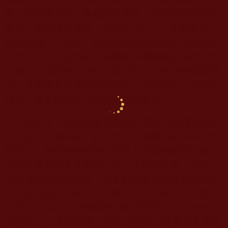
開！得到佛陀師父勝義內密灌頂，猶如撥開烏雲見
青天，親領佛法真諦，至此於行持上，依教奉行，
慈悲利他。不久後，欣悉佛陀師父如來正法在西方
弘開，法師深思熟慮，毅然辭謝佛學院院長即一切
法務，背負眾生之使命，遠渡重洋，來到美國 南無
第三世多杰羌佛佛陀師父這裡，虔誠深造正宗佛教
傳承，從事如來正法的弘法利生事業。
多年來，法師得蒙 南無第三世多杰羌佛親傳正
法，證得法義訣要，於法壇之中展顯功底深厚，境
界過人。她曾有幸參加一個盛大的金剛除障法會，
當時在場有很多寺廟的法師、住持和活佛，這些人
上去接受加持的時間，幾乎都被佛法的力量催塌五
形，頓現痛苦之相，定力無法自持，唯上若下慧大
法師定如泰山，順利越過三昧界聖力，面不改色，
泰然處之，殊勝圓滿，受到 南無第三世多杰羌佛的