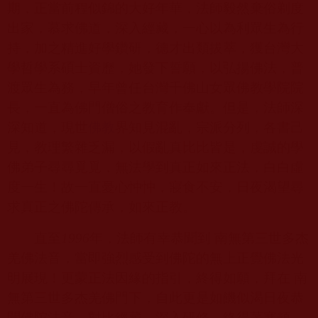
期，正當前程似錦的大好年華，法師毅然棄俗剃度
出家，慕求佛道，深入經藏，一心以為利眾生為行
持，加之精進好學鑽研，德才出類拔萃，獲台灣大
學哲學系碩士資歷，她發下誓願，以弘揚佛法，普
渡眾生為務，早年曾任台灣千佛山女眾佛教學院院
長，一直為佛門僧俗之教育作奉獻。但是，法師深
深知道，現世
佛教
界知見混亂，宗派分列，各書己
見，教理繁雜乏漏，以假亂真比比皆是，虔誠的學
佛弟子尋尋覓覓，無法學到真正如來正法，白白虛
度一生！故一直憂心忡忡，寢食不安，日夜渴望尋
求真正之佛陀傳承，如來正教。
直至
1996
年，法師有幸恭聞到 南無第三世多杰
羌佛法音，當即強烈感受到佛陀的無上正覺佛法光
明展現！更蒙正法因緣的指引，終得如願，拜在 南
無第三世多杰羌佛門下，自此更是如饑似渴日夜恭
聞佛陀法音，對比經藏，深入研修，終得茅塞頓