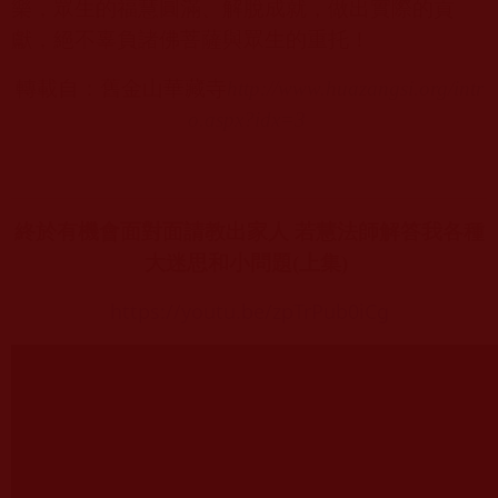
樂，眾生的福慧圓滿、解脫成就，做出實際的貢
獻，絕不辜負諸佛菩薩與眾生的重托！
轉載自：舊金山華藏寺
http://www.huazangsi.org/intr
o.aspx?idx=3
終於有機會面對面請教出家人 若慧法師解答我各種
大迷思和小問題
(
上集
)
https://youtu.be/zpTrPub0iCg