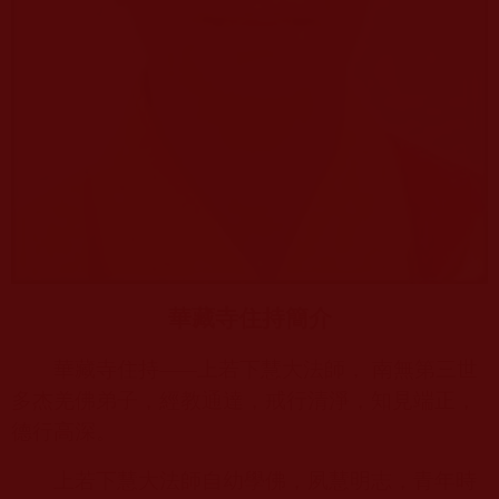
華藏寺住持簡介
華藏寺住持
——
上若下慧大法師， 南無第三世
多杰羌佛弟子，經教通達，戒行清淨，知見端正，
德行高深。
上若下慧大法師自幼學佛，夙慧明志，青年時