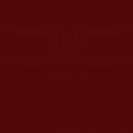
多只能作為知見行持參考之用，凡不符合南無第三世多杰
羌佛說法的內容，皆屬邪說邊見錯誤之理，一概不可依從
學習。
多杰羌佛第三世
古佛降世、五明圓滿，三十大類無人可敵
您在這裡
首頁
»
佛教經藏法義論著
»
佛教正法廣播節目
»
Go with
Go with 潮生活(235期)-節目主持人
曉偉專訪美國舊金山華藏寺住持若慧
法師：若慧法師解答我各種大迷思和