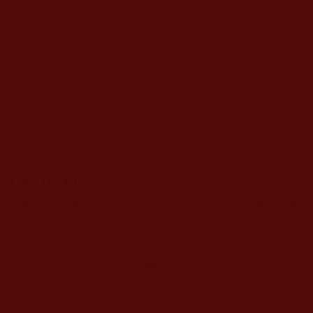
CAPTCHA
該問題用於測試您是否是正常使用者，並防止垃圾郵件自動
提交。