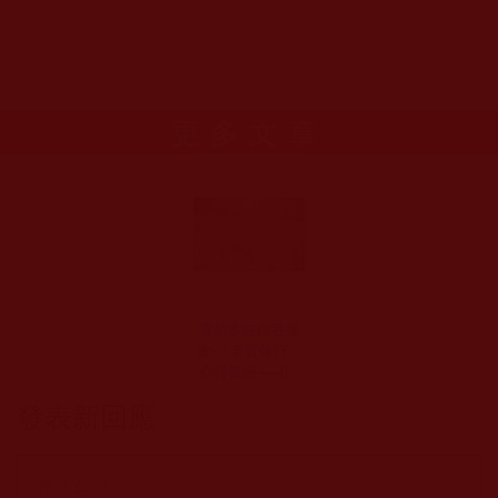
更多文章
運頓多吉白菩提
會-「老實修行」
心得報告 ──[董
愛莉]
發表新回應