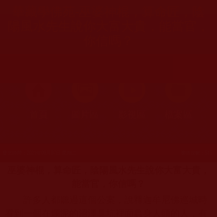
華藏學佛苑-巫婆神棍，算命匠，陰
陽風水先生說你大富大貴，能當官，
你信嗎？
首頁
圖片區
影視區
檔案區
發文時間：2021年09月07日 星期二
瀏覽次數：515
巫婆神棍，算命匠，陰陽風水先生說你大富大貴，
能當官，你信嗎？
許多人都聽過這個公案，說釋迦牟尼佛巡城時
看到一個在爛泥的沼澤臭坑裡面蟲身人頭的人，有