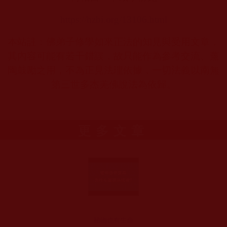
https://hzbi.org/13106.html
本站註：佛弟子修學如來正法的知見與受用文章，
其內容可能有若干錯誤，故只能作為參考交流、薰
陶鼓勵之用，不為正見法理依據，一切法義以南無
第三世多杰羌佛說法為依歸。
更多文章
植物也有生命