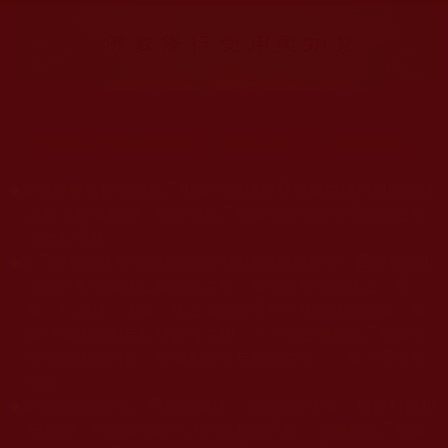
大量佛弟子恭聞羌佛法音，修學如來正法，而獲諸受用。
◆
本站遵奉依行南無第三世多杰羌佛與釋迦牟尼佛所說的教法
為無上根本指南，並遵照第三世多杰羌佛辦公室的文告努
力實行運作。
◆
除三段金釦大聖德能作開示所說法義錯誤較少，四段金釦以
上的巨聖德能作正確開示之外，本站所發布的法王、尊
者、仁波且、法師、居士等的文章均不作為法義依據，最
多只能作為知見行持參考之用，凡不符合南無第三世多杰
羌佛說法的內容，皆屬邪說邊見錯誤之理，一概不可依從
學習。
◆
本站網站的型式、目錄的編排、圖文的呈現等一切資料與相
關規劃，均為本站建置人員自我的意思，非南無第三世多