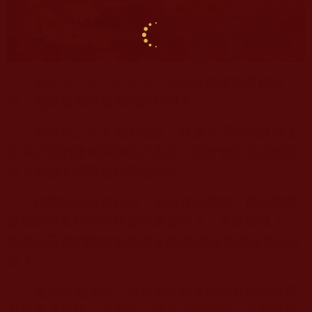
當今
南無第三世多杰羌佛
告訴他講的是錯誤
的，他說這是釋迦佛陀說的啊？
南無第三世多杰羌佛說：釋迦牟尼佛陀是無上
正等正覺的徹底圓滿的大覺者，怎麼會說這樣的謊
話？這個人問那是什麼道理呢？
佛陀說這叫宿命論，是違背因果的，像他那麼
說我們所有的
佛教
徒都不要修行了，不要學佛了，
因為反正我們的命都是固定的
!
到時候就成羅漢或菩
薩了！
這完全是謬論，宿命論就如算命匠算你何年何
月你要遭災難，要當官，成為億萬富翁，全都是假