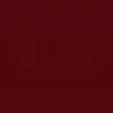
杰羌佛或第三世多杰羌佛辦公室等其他機構單位所指使派
令。
◆
本區大量轉載諸佛弟子修學如來正法的受用文章，其內容可
能有若干錯誤，故只能作為參考交流、薰陶鼓勵之用，不
為正見法理依據。
聖僧寂後肉身大神變 開創佛史圓寂新篇章
印證解脫法源就在羌佛處
您在這裡
首頁
»
佛教修行受用與知見
»
佛教行者修行知見
»
多聞正
您在這裡
首頁
»
佛教修行受用與知見
»
佛教行者修行知見
»
因緣、