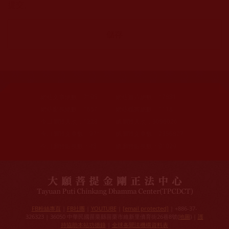
提交。
網站文章總數：
7195
網站圖片總數：
17881
網站影視總數：
1657
網站檔案總數：
1118
今日瀏覽人次：
1228
總瀏覽人次：
3096026
今日瀏覽文章數：
971
總瀏覽文章數：
2356827
今日瀏覽影視數：
48
總瀏覽影視數：
91029
FB粉絲專頁
|
FB社團
|
YOUTUBE
|
[email protected]
| +886-37-
326323 | 36050 中華民國苗栗縣苗栗市維新里僑育街26巷8號(
地圖
) |
護
持協助本站功德錄
|
全球各聞法機構資料表