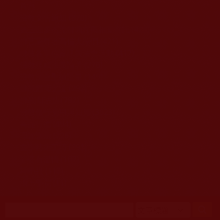
移至主內容
首頁
佛教文告通知 (370)
第三世多杰羌佛簡介與相關資訊 (423)
佛菩薩尊者高僧大德們 (421)
佛教各單位資訊與法會活動 (417)
佛教經藏法義論著 (776)
佛教法會聖蹟證量 (149)
佛教鑑師之道 (292)
佛教聞法點 (792)
佛教修行受用與知見 (3823)
菩提行德 (494)
理諦護法 (726)
文學藝術工巧 (691)
娑婆有溫情 (107)
科學眼 (110)
線上學院 (11)