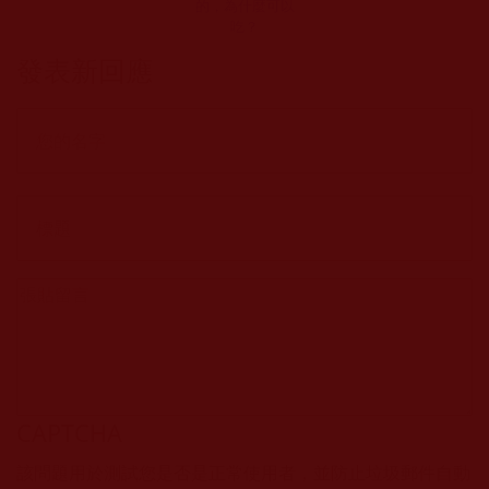
的，為什麼可以
吃？
發表新回應
CAPTCHA
該問題用於測試您是否是正常使用者，並防止垃圾郵件自動