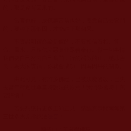
的，那是違背因果的。
當官也好，成億萬富翁也好，要靠自己去奮鬥
的，要種下那個因，才能結下那個果。
事實證明宿命論是假的，不要相信看相、算
命、風水，只相信諸惡莫作眾善奉行。做一切事情
我們要自己努力自己奮鬥，行的端做的正。慈悲善
良，為大家謀福，你就會成功，因為因果的關係。
由此可見，有許多佛經，已被妖魔篡改，已失
去當年釋迦世尊當時說法的原意！我們學習時千萬
要謹慎！
若要想獲得更多正知正見，請認真恭聞南無第
三世多杰羌佛說法
法音
！
轉載自：華藏學佛苑