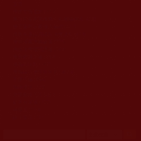
移至主內容
首頁
佛教文告通知 (370)
第三世多杰羌佛簡介與相關資訊 (423)
佛菩薩尊者高僧大德們 (421)
佛教各單位資訊與法會活動 (417)
佛教經藏法義論著 (776)
佛教法會聖蹟證量 (149)
佛教鑑師之道 (292)
佛教聞法點 (792)
佛教修行受用與知見 (3823)
菩提行德 (494)
理諦護法 (726)
文學藝術工巧 (691)
娑婆有溫情 (107)
科學眼 (110)
線上學院 (11)