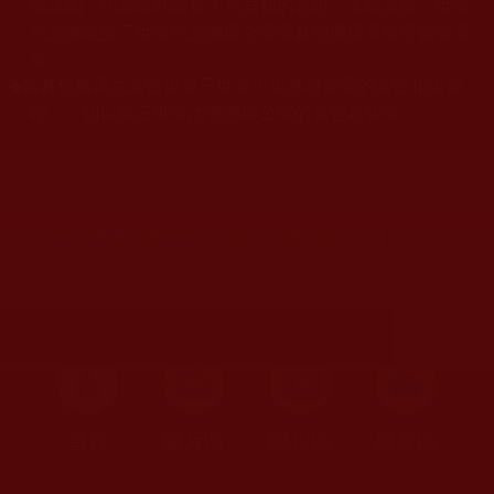
關規劃，均為本站建置人員自我的意思，非南無第三世多
杰羌佛或第三世多杰羌佛辦公室等其他機構單位所指使派
令。
當其他機構之文告與第三世多杰羌佛辦公室的文告相衝突
◆
時，一切以第三世多杰羌佛辦公室的文告為依準。
您在這裡
首頁
»
佛教文告通知
»
世界佛教總部公告與通知
»
諮詢回
世界佛教總部諮詢回覆第20170102
號(2017年5月28日)
首頁
圖片區
影視區
檔案區