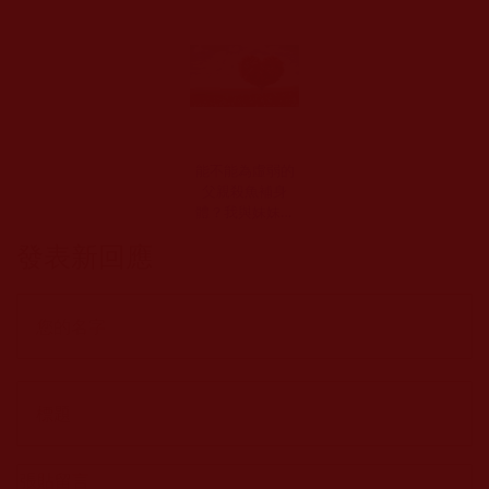
能不能為虛弱的
父親殺魚補身
體？我與妹妹吵
翻天(智杰)
發表新回應