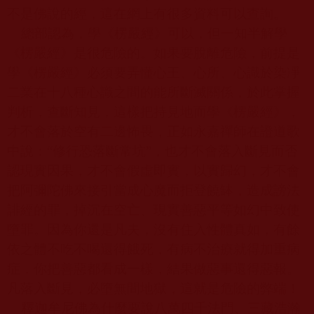
不是佛說的經，這在網上有很多資料可以查詢。
總部認為，學《楞嚴經》可以，但一知半解學
《楞嚴經》是很危險的。如果要脫離危險，前提是
學《楞嚴經》必須要弄懂心王、心所、心識於染凈
二業在十八種心識之間的能所斷滅關係，於此掌握
判析，查斷知見，這樣把持見地而學《楞嚴經》，
才不會落於空有二邊怖畏，正如永嘉禪師在證道歌
中說：“修行恐落斷常坑”，也才不會落入斷見而否
認現實因果，才不會假虛即實，以實歸幻，才不會
把阿彌陀佛來接引當成心魔而拒登饒缽，造成謗法
誹經的罪，掉沉在空亡、現實善惡平等如幻中致使
墮罪。因為你還是凡夫，沒有住入性體真如，有餘
依之體不吃不喝還得餓死，有病不治療就得加重病
症，你把善惡都看成一樣，結果做惡事還得惡報。
凡落入斷見，必墮無間地獄，這就是危險的弊端！
釋迦牟尼佛為什麼要說八萬四千法門、三藏浩瀚