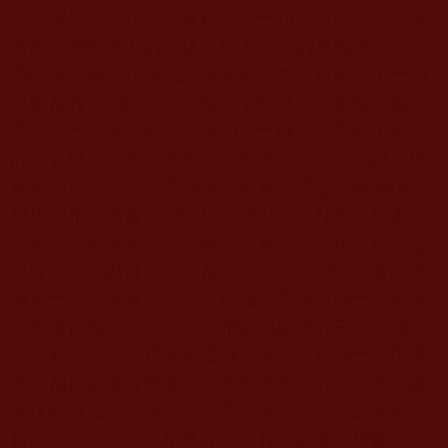
手，都只是站在萬法無自性、一切不執不取、若著
勝境、則受群邪的單邊，故大部份的專業專家犯罪
而墮落，原因在將此妙義體會錯了，就變成了一切
現象都看成假的，這就落入了斷見。一當落入斷
見，就一切實有都視為虛幻、一概認定是心王所生
的幻妄只要不著就是真正的勝境了。殊不知已被楞
嚴魔所控，故視寺廟的佛菩薩都是泥塑木雕銅鑄的
無用假相，佛像可以毀掉，寺廟可以打塌，經書可
以焚燒，嚴重者認為吃飯穿衣都可以不用，都是塵
境虛幻，什麼修行功德都不存在了，地藏王菩薩神
通第一也視為魔境，乃至釋迦牟尼佛說的一切經藏
法義修行都否決了，只要相信阿羅漢的三明六通就
受群邪，甚至把釋迦牟尼佛於經中說到的一切聖境
表法都視為違背楞嚴經，著勝境受群邪了，此即徹
底住於斷見中，該人必然墮入無間地獄，受無窮苦
報。所以，一千多年來才一直有人認為《楞嚴經》