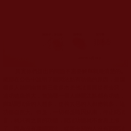
其實你們提出的問題不需要解釋就能清楚的。
總部在公告中說明了辦聞法點有功德的原因，是讓
很多人聽聞南無第三世多杰羌佛法音而從善去惡，
這功德自然大，無論哪一個人辦聞法點都有功德，
辦點聞法音的人越多，從善去惡的人相應就多，這
功德自然大。但是，一切都是隨因結果，停止聞法
音，就只有之前的功德，聞法功德就不會再上漲
了，因為沒有繼續聞法，從善去惡的人沒有因聞法