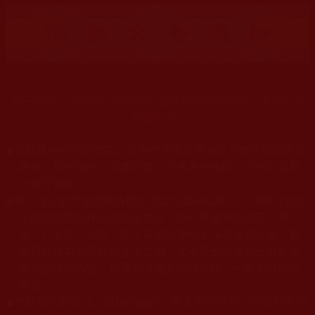
第三世多杰羌佛辦公室的文告是最正確而無誤的，佛弟子們
應遵奉依行。
◆
本站遵奉依行南無第三世多杰羌佛與釋迦牟尼佛所說的教法
為無上根本指南，並遵照第三世多杰羌佛辦公室的文告努
力實行運作。
◆
除三段金釦大聖德能作開示所說法義錯誤較少，四段金釦以
上的巨聖德能作正確開示之外，本站所發布的法王、尊
者、仁波且、法師、居士等的文章均不作為法義依據，最
多只能作為知見行持參考之用，凡不符合南無第三世多杰
羌佛說法的內容，皆屬邪說邊見錯誤之理，一概不可依從
學習。
◆
本站網站的型式、目錄的編排、圖文的呈現等一切資料與相