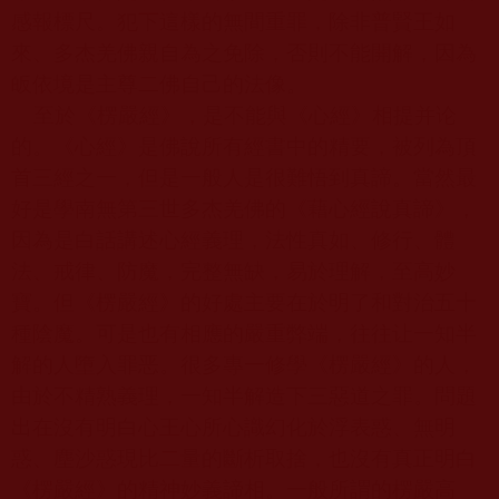
感報標尺。犯下這樣的無間重罪，除非普賢王如
來、多杰羌佛親自為之免除，否則不能開解，因為
皈依境是主尊二佛自己的法像。
至於《楞嚴經》，是不能與《心經》相提并论
的。《心經》是佛說所有經書中的精要，被列為頂
首三經之一，但是一般人是很難悟到真諦。當然最
好是學南無第三世多杰羌佛的《藉心經說真諦》，
因為是白話講述心經義理，法性真如、修行、體
法、戒律、防魔，完整無缺，易於理解，至高妙
寶。但《楞嚴經》的好處主要在於明了和對治五十
種陰魔。可是也有相應的嚴重弊端，往往让一知半
解的人墮入罪恶。很多專一修學《楞嚴經》的人，
由於不精熟義理，一知半解造下三惡道之罪。問題
出在沒有明白心王心所心識幻化於浮表惑、無明
惑、塵沙惑現比二量的斷析取捨，也沒有真正明白
《楞嚴經》的精神妙義諦相。一般所謂的楞嚴高