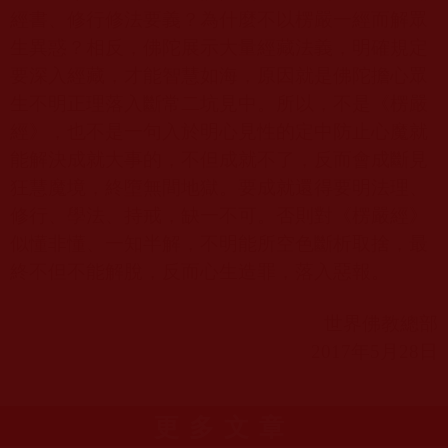
經書、修行修法要義？為什麼不以楞嚴一經而解眾
生異惑？相反，佛陀展示大量經藏法義，明確規定
要深入經藏，才能智慧如海，原因就是佛陀擔心眾
生不明正理落入斷常二坑見中。所以，不是《楞嚴
經》，也不是一句入於明心見性的定中防止心魔就
能解決成就大事的，不但成就不了，反而會成斷見
狂慧魔境，終墮無間地獄。要成就還得要明法理、
修行、學法、持戒，缺一不可。否則對《楞嚴經》
似懂非懂、一知半解，不明能所空色斷析取捨，最
終不但不能解脫，反而心生造罪，落入惡報。
世界佛教總部
2017
年
5
月
28
日
更多文章