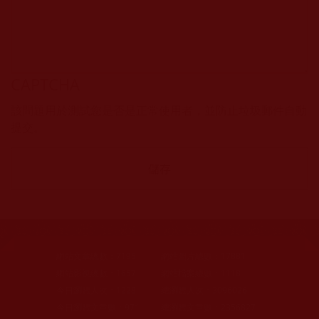
CAPTCHA
該問題用於測試您是否是正常使用者，並防止垃圾郵件自動
提交。
網站文章總數：
7195
網站圖片總數：
17881
網站影視總數：
1657
網站檔案總數：
1118
今日瀏覽人次：
1228
總瀏覽人次：
3096026
今日瀏覽文章數：
971
總瀏覽文章數：
2356827