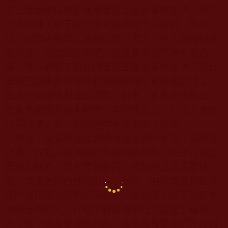
下三世皈依境就是侮辱普賢王如來多杰羌佛，都是
罪大惡極！取下皈依境就是謗辱十方諸佛，簡單
說，比指著觀音菩薩臉罵的罪還大，罪大惡極到什
麼程度，你們自己想吧。就是要加供釋迦牟尼佛
像，也不能取下原有的普賢王如來多杰羌佛，而且
普賢王如來多杰羌佛必須在釋迦牟尼佛像之頂上，
因為一切諸佛都是由普賢王如來、多杰羌佛所出，
故多杰羌佛又稱本初佛，為諸佛之父，任何人膽敢
玷辱諸佛之師，必招無間地獄永恆之惡報！
但是，還要看是故意謗辱還是無明所造，或善意
收藏，或其人身體神經系統病症所致，或所設佛堂
是他人財產，屋主需要收回，或設供之壇場需修
整，或換更好的佛堂壇城。另外，由於牽涉到皈依
境中是頂勝佛陀和至高金剛，在設壇上供三世皈依
境時是否開光，在取下時是否舉行了送聖手續程
序，取下後是否禮敬高放，這也是有罪無罪界分的