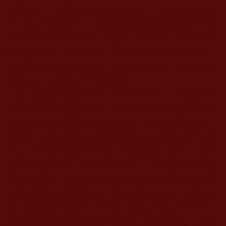
而增加了。如果不讓大家聽聞法音，這就不是功德
大，而是罪孽大了。如果是你們提到的那樣把三世
皈依境壇城搬下法臺，換成自己的像片，更不用解
釋就能明白，拆除壇城，只有生了病頭腦不清楚、
思緒混亂的人才敢這樣。你們既然提出，又是大事
中的大事，總部今予答覆咨詢：
除了南無阿達爾瑪佛（普賢王如來）、南無多杰
羌佛取下祂們自己的像，其他任何佛陀大菩薩等巨
聖德都不敢取下三世皈依境法像，換上自己的像。
要知道，皈依境中最高處為普賢王如來無相體法界
表法，和報身佛多杰羌佛，此至高無上法報二佛乃
是十方諸佛之師。還有十大金剛，獅子金剛乃普賢
王如來化顯，時輪金剛乃釋迦牟尼佛本源體顯香巴
拉國度的最高圓滿聖境，馬頭金剛是觀音菩薩的化
身。此壇城圖就是十方諸佛菩薩也只能合掌恭敬，
無論什麼等級的聖人都不敢取下三世皈依境。凡取