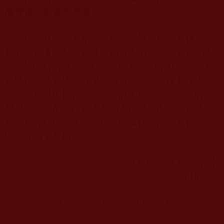
南無第三世多杰羌佛
！
感恩仁波且師父多年來不辭辛勞地親臨嘉義佛堂，
關心照顧著一群曾經迷路的行人們，這是真正的大
悲菩提心行的展現。在未來的每一天，我們還是會
繼續走著這條正確的學佛修行之路，前往菩提大
道，學習以因果科學來面對許多生活考驗。唯有改
變自己，才能帶給家人及朋友快樂正面的能量及幸
福，期許自己未來帶給眾生的是快樂的、幸福的，
以及充滿笑聲的每一刻。
佛弟子
高燕玲
合十
2016/11/1
轉載自：
如法修行
快樂學佛