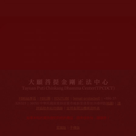
網站文章總數：
7194
網站圖片總數：
17881
網站影視總數：
1658
網站檔案總數：
1118
今日瀏覽人次：
718
總瀏覽人次：
3091298
今日瀏覽文章數：
544
總瀏覽文章數：
2353046
今日瀏覽影視數：
25
總瀏覽影視數：
90839
FB粉絲專頁
|
FB社團
|
YOUTUBE
|
[email protected]
| +886-37-
326323 | 36050 中華民國苗栗縣苗栗市維新里僑育街26巷8號(
地圖
) |
護
持協助本站功德錄
|
全球各聞法機構資料表
如果本站的資訊侵犯到您的權益，請來信告知，謝謝您！
電腦版
|
手機版