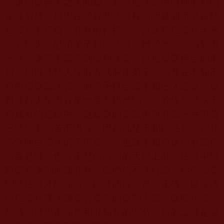
不讓信徒善士之人聞聽，甚至把法音中對他不利的
定義剪掉。原因在於有些法音裡面明確開示了這類
仁波且不正確、邪見的行持，所以此類仁波且十分
擔心惱火，恐怕弟子聽到法音遠離於他，唯獨施出
一計，讓弟子聽不到這類法音，以免暴露自己的本
質，所以此類人採取方式麻痺弟子，讓其在不知不
覺中迴避聽法音，而弟子自己還不知已入迷途，這
對修行人來說真是一足差錯被騙，落於終身墮落不
得成就的迷罐中，更嚴重的是最後與邪師一并墮落
三惡道中，苦不堪言。因為凡是不聞聽法音，你就
不會明白佛法的正理真諦，也就不知道這位邪師仁
波且是誰，也許正是你所謂的大德上師，法音中隨
時都會講到邪知邪見上師們的不淨行為，你必須要
聞聽法音才能知道你接受的教法是否正確、目前這
位仁波且或法師是否是你的金剛上師，聽聞法音才
能隨時發現正知見和邪知見的區分，你的上師是否