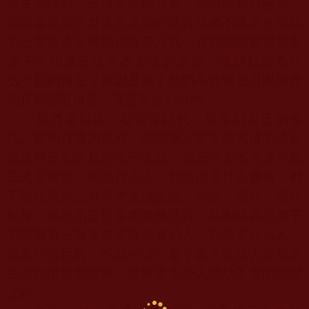
眾生的錢財，破壞眾生的慧命，為隱藏私欲惡習，
採取篡改第三世多杰羌佛的法音或者不讓眾生聽聞
第三世多杰羌佛的法音等方式，有的則變相地鼓勵
弟子不聞第三世多杰羌佛的法音，這到底是為什
么？目的何在？原因是為了他們不致曝光現眼而達
到長期騙取供養、滿足私欲的目的。
我們要知道，在當今時代，要學到真正的佛
法、得到真實的成就，恭聞第三世多杰羌佛的法音
是獲得正知正見的唯一來源。第三世多杰羌佛早就
正式宣布過：無論什么人，無論他是什么身份，都
不能代表第三世多杰羌佛說法、傳法。因此，這些
扣押、篡改第三世多杰羌佛法音，鼓勵或容忍弟子
不聞聽第三世多杰羌佛法音的人，到底是什么人、
報著什么目的，不就一清二楚了嗎？這些人是將眾
生引向墮落和毀滅，是將眾生帶入萬劫不復的地獄
之路。