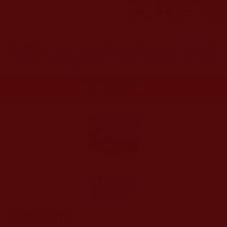
第三世多杰羌佛辦公室
二零壹零年三月十四日
原文網址：
http://www.hhdcb3office.org/html/info
rmation/announcement_no11_2010_03_14.html
更多文章
佛教正法中心-親
歷人間絕美的殿
堂——參加第三
世多杰羌佛文化
發表新回應
藝術館週年慶活
動有感 (夢亦歸