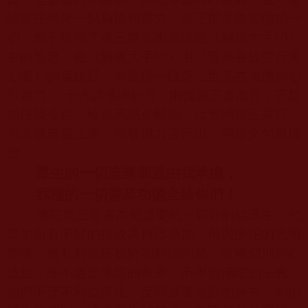
給眾生帶來一點負擔和壓力。第三世多杰羌佛的一
切，無不映照了第三世多杰羌佛在《解脫大手印》
中的誓愿，在《解脫大手印》中《最勝菩提空行海
心髓》的儀軌裡，有這樣一段第三世多杰羌佛的心
行愿力：“十方諸佛演妙方，慚愧第三多杰羌，菩提
捷徑我今說，輪迴死結必解脫。汝當諦聽三業行，
可入勝義最上乘，我發愿力言行出，兩排文句藏境
覺：
眾生的一切造業罪過由我承擔，
我種的一切善業功德全給你們！
”
佛陀第三世多杰羌是要把一切好的給眾生，把
眾生所有不好的接收為自己承擔，但與佛陀的光明
聖潔、無私利眾形成鮮明對照的是，有極個別的仁
波且，卻不遵從佛陀的教導、不學習佛陀的法教，
他們不僅不利益眾生，反而披著光鮮的外衣，剝削