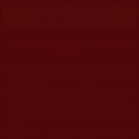
第三世多杰羌佛辦公室的文告是最正確而無誤的，佛弟子們
應遵奉依行。
◆
本站遵奉依行南無第三世多杰羌佛與釋迦牟尼佛所說的教法
為無上根本指南，並遵照第三世多杰羌佛辦公室的文告努
力實行運作。
◆
除三段金釦大聖德能作開示所說法義錯誤較少，四段金釦以
上的巨聖德能作正確開示之外，本站所發布的法王、尊
者、仁波且、法師、居士等的文章均不作為法義依據，最
多只能作為知見行持參考之用，凡不符合南無第三世多杰
羌佛說法的內容，皆屬邪說邊見錯誤之理，一概不可依從
學習。
◆
本站網站的型式、目錄的編排、圖文的呈現等一切資料與相