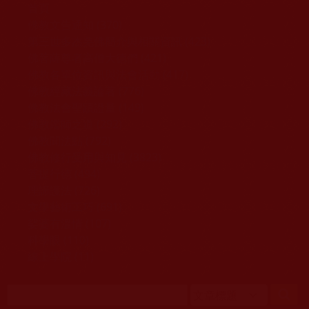
移至主內容
首頁
佛教文告通知 (370)
第三世多杰羌佛簡介與相關資訊 (423)
佛菩薩尊者高僧大德們 (421)
佛教各單位資訊與法會活動 (417)
佛教經藏法義論著 (776)
佛教法會聖蹟證量 (149)
佛教鑑師之道 (292)
佛教聞法點 (792)
佛教修行受用與知見 (3823)
菩提行德 (494)
理諦護法 (726)
文學藝術工巧 (691)
娑婆有溫情 (107)
科學眼 (110)
線上學院 (11)