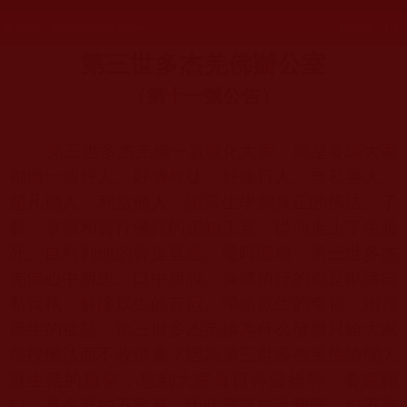
發文時間：2010年03月15日 星期一
瀏覽次數：111
第三世多杰羌佛辦公室
（第十一號公告）
第三世多杰羌佛一直教化大家，就是要讓大家
都做一個好人、好佛教徒、好修行人、無私善人、
超凡德人、利益他人，讓眾生學到真正的佛法、了
解、掌握和實行佛陀的正知正見，從而走上了生脫
死、自利利他的菩提直道。隨時隨地，第三世多杰
羌佛心中所想、口中所說、身體所行的都是斷除自
私我執、解除眾生的苦厄、帶給眾生的幸福、增長
眾生的福慧。第三世多杰羌佛為什么發愿只給大家
傳授佛法而不收供養？因為第三世多杰羌佛憐憫大
眾生活的艱辛，想到大家每日奔波操勞，養家糊
口，是多麼的不容易，因此寧愿自己艱難，也不愿