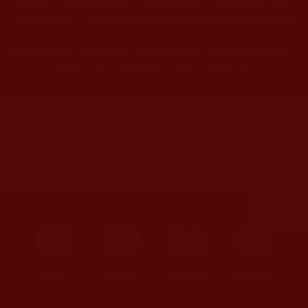
關規劃，均為本站建置人員自我的意思，非南無第三世多
杰羌佛或第三世多杰羌佛辦公室等其他機構單位所指使派
令。
當其他機構之文告與第三世多杰羌佛辦公室的文告相衝突
◆
時，一切以第三世多杰羌佛辦公室的文告為依準。
您在這裡
首頁
»
佛教文告通知
»
第三世多杰羌佛辦公室公告與通知
第三世多杰羌佛辦公室公告(第十一
號公告）(2010年3月14日)
首頁
圖片區
影視區
檔案區