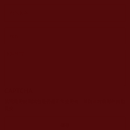
真)
CAPTCHA
該問題用於測試您是否是正常使用者，並防止垃圾郵件自動
提交。