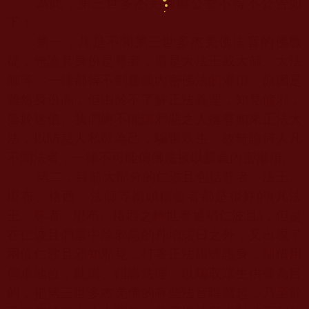
為此，第三世多杰羌佛辦公室不得不公告如
下：
第一，凡是不聞第三世多杰羌佛法音的佛教
徒，無論其身份是尊者，還是大法王或大師、大法
師等，一律都得不到勝義內密佛法的灌頂，原因是
雖然身份高，但由於不了解正法義理，知見偏邪，
落於迷信。我們絕不能讓邪惡之人擁有如來正法大
法，以防惡人私欲為己，騙害眾生，故無論何人凡
不聞法者，一律不可能傳佛法授以勝義內密灌頂。
第二，目前大部分的仁波且包括尊者、法王、
堪布、格西、法師等銜頭稱位者都是很好的
(
凡法
王、尊者、堪布、格西之轉世者通稱仁波且
)
，但是
在仁波且們當中除邪惡的丹增諾日之外，又出現了
兩位仁波且邪知邪見，打著正法旗號護身，卻借用
傳承地位，亂講、錯講法理，以騙取眾生供養為目
的，把第三世多杰羌佛的有些法音暗藏起，乃至於