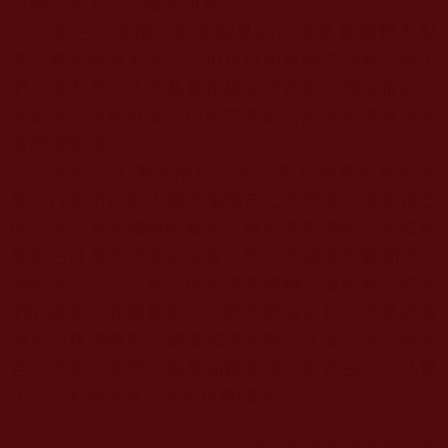
引你步入了不正確的知見。
第三，這兩位邪惡知見的仁波且是誰暫不點
名，希望能改邪歸正，但可以明確的告訴修行善士
們，這邪見之人他具有正統認證傳承，地位很高，
頭銜大，名稱好聽，但目前未能得證大聖證量金剛
換體禪開頂。
第四，如果這兩位仁波且或其他有些類似邪
見、行為不正的人還不懺悔自己的罪業，改正自己
的罪過，甚至繼續暗藏第三世多杰羌佛的法音或剪
接第三世多杰羌佛的法音，照常不讓弟子聽聞已公
開的全部法音，第三世多杰羌佛辦公室將會公布他
們的姓名，并將其邪惡之師的邪說言行、不通經教
而反對釋迦佛陀、破壞戒律的開示文論，逐一批判
告示大眾。當然，如果知錯能改，從善去惡，弘揚
正法，利益大眾，這是可贊嘆的。