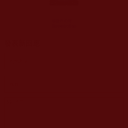
福慧行-心聲 —
我的轉折(潘楊)
發表新回應