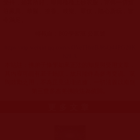
受持，如其所好，即得種種上妙衣服，亦得一切寶
莊嚴具、華鬘、塗香、鼓樂、眾伎，隨心所玩，皆
令滿足。
轉載自：
802
學習班 公眾號
https://mp.weixin.qq.com/s/OVeTHmBJR-Q44PG20K
b2LA
本站註：佛弟子修學如來正法的知見與受用文章，
其內容可能有若干錯誤，故只能作為參考交流、薰
陶鼓勵之用，不為正見法理依據，一切法義以南無
第三世多杰羌佛說法為依歸。
更多文章