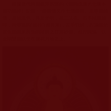
根據唐代時期義淨所譯的《藥師琉璃光七佛本
願功德經》記載：“藥師佛又作七佛藥師。主尊藥師
佛，身如琉色，具足光明，披三法衣。右手結勝施
印，持帶葉的“如拉”
(
藏青果
)
，左手托缽，貯滿能治
眾生由因果所生的諸病之甘露妙藥。相好圓滿，以
金剛雙跏趺坐在蓮花月輪之上。”