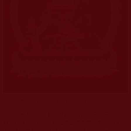
南無藥師琉璃光如來十二大願！
第一大願：願我來世得阿耨多羅三藐三菩提
時，自身光明熾然，照耀無量無數無邊世界，以三
十二大丈夫相、八十隨形，莊嚴其身；令一切有