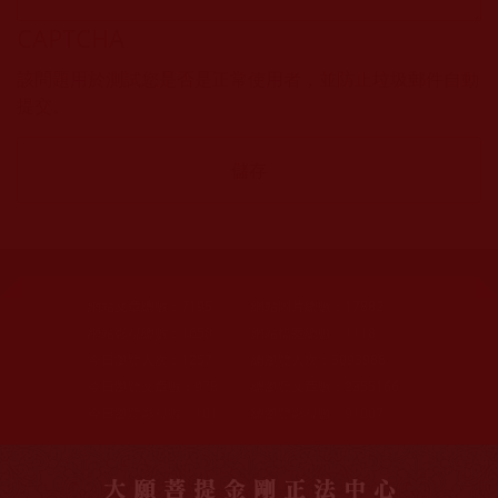
CAPTCHA
該問題用於測試您是否是正常使用者，並防止垃圾郵件自動
提交。
網站文章總數：
7195
網站圖片總數：
17882
網站影視總數：
1658
網站檔案總數：
1118
今日瀏覽人次：
1257
總瀏覽人次：
3093988
今日瀏覽文章數：
978
總瀏覽文章數：
2355166
今日瀏覽影視數：
101
總瀏覽影視數：
91007