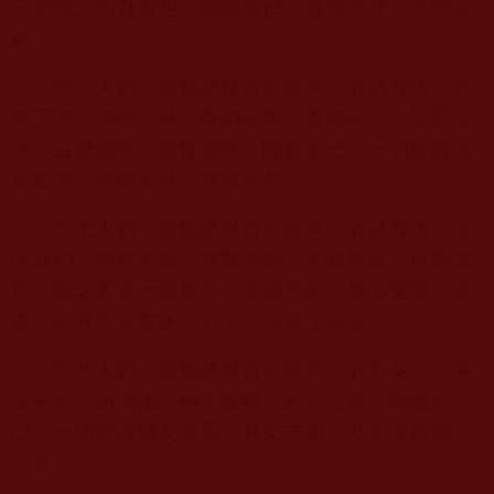
三聚戒。設有毀犯，聞我名已，還得清淨，不墮惡
趣。
第六大願：願我來世得菩提時，若諸有情，其
身下劣，諸根不具，醜陋頑愚，盲聾喑啞，攣躄背
僂，白癩癲狂，種種病苦。聞我名已，一切皆得端
正黠慧，諸根完具，無諸疾苦。
第七大願：願我來世得菩提時，若諸有情，眾
病逼切，無救無歸，無醫無藥，無親無家，貧窮多
苦。我之名號一經其耳，眾病悉除，身心安樂，家
屬、資具悉皆豐足，乃至證得無上菩提。
第八大願：願我來世得菩提時，若有女人，為
女百惡之所逼惱，極生厭離，願舍女身。聞我名
已，一切皆得轉女成男，具丈夫相，乃至證得無上
菩提。