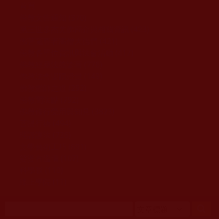
移至主內容
首頁
佛教文告通知 (370)
第三世多杰羌佛簡介與相關資訊 (423)
佛菩薩尊者高僧大德們 (421)
佛教各單位資訊與法會活動 (417)
佛教經藏法義論著 (776)
佛教法會聖蹟證量 (149)
佛教鑑師之道 (292)
佛教聞法點 (792)
佛教修行受用與知見 (3823)
菩提行德 (494)
理諦護法 (726)
文學藝術工巧 (691)
娑婆有溫情 (107)
科學眼 (110)
線上學院 (11)