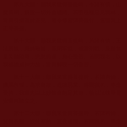
第九大願：願我來世得菩提時，令諸有情，出
魔罥網，解脫一切外道纏縛。若墮種種惡見稠林，
皆當引攝置於正見，漸令修習諸菩薩行，速證無上
正等菩提。
第十大願：願我來世得菩提時，若諸有情，王
法所錄，繩縛鞭撻，系閉牢獄，或當刑戮，及餘無
量災難陵辱，悲愁煎逼，身心受苦。若聞我名，以
我福德威神力故，皆得解脫一切憂苦。
第十一大願：願我來世得菩提時，若諸有情，
饑渴所惱，為求食故，造諸惡業。得聞我名，專念
受持，我當先以上妙飲食飽足其身，後以法味畢竟
安樂而建立之。
第十二大願：願我來世得菩提時，若諸有情，
貧無衣服，蚊虻寒熱，晝夜逼惱。若聞我名，專念