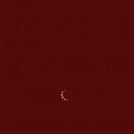
情，如我無異。
第二大願：願我來世得菩提時，身如琉璃，內
外明徹，淨無瑕穢，光明廣大，功德巍巍，身善安
住，焰網莊嚴過於日月；幽冥眾生，悉蒙開曉，隨
意所趣，作諸事業。
第三大願：願我來世得菩提時，以無量無邊智
慧方便，令諸有情，皆得無盡所受用物，莫令眾生
有所乏少。
第四大願：願我來世得菩提時，若諸有情，行
邪道者，悉令安住菩提道中；若行聲聞、獨覺乘
者，皆以大乘而安立之。
第五大願：願我來世得菩提時，若有無量無邊
有情，於我法中修行梵行，一切皆令得不缺戒，具