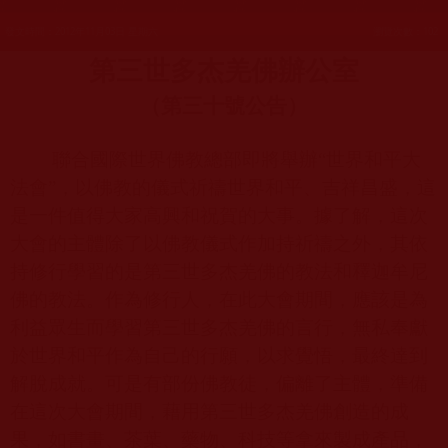
發文時間：2012年11月03日 星期六
瀏覽次數：102
第三世多杰羌佛辦公室
（第
三
十號公告）
聯合國際世界佛教總部即將舉辦“世界和平大
法會”，以佛教的儀式祈禱世界和平、吉祥昌盛，這
是一件值得大家高興和祝賀的大事。據了解，這次
大會的主體除了以佛教儀式作加持祈禱之外，其依
持修行學習的是第三世多杰羌佛的教法和釋迦牟尼
佛的教法。作為修行人，在此大會期間，應該是為
利益眾生而學習第三世多杰羌佛的言行，無私奉獻
於世界和平作為自己的行願，以求覺悟，最終達到
解脫成就。可是有部份佛教徒，偏離了主體，準備
在這次大會期間，藉用第三世多杰羌佛創造的成
果，如書畫、茶葉、藥物、科技等拿來製成產品，