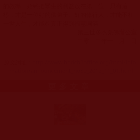
的教導，始終把眾生的利益放在第一位，只有這
樣，才是一位好的佛弟子、好的修行人，才能不枉
一世人生，才能夠真正得到福慧圓滿。
第三世多杰羌佛辦公室
二零一二年十一月一日
原文網址：
http://www.hhdcb3office.org/html/info
rmation/announcement_no30_2012_11_01.html
更多文章