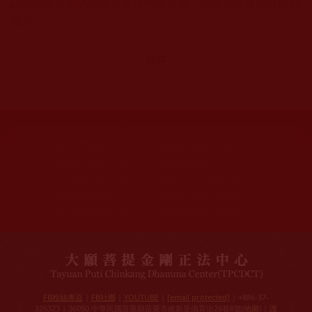
該問題用於測試您是否是正常使用者，並防止垃圾郵件自動
提交。
網站文章總數：
7195
網站圖片總數：
17881
網站影視總數：
1657
網站檔案總數：
1118
今日瀏覽人次：
1228
總瀏覽人次：
3096026
今日瀏覽文章數：
971
總瀏覽文章數：
2356827
今日瀏覽影視數：
48
總瀏覽影視數：
91029
FB粉絲專頁
|
FB社團
|
YOUTUBE
|
[email protected]
| +886-37-
326323 | 36050 中華民國苗栗縣苗栗市維新里僑育街26巷8號(
地圖
) |
護