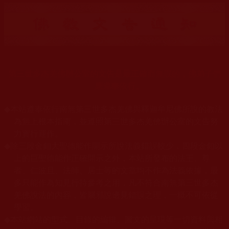
第三世多杰羌佛辦公室的文告是最正確而無誤的，佛弟子們
應遵奉依行。
◆
本站遵奉依行南無第三世多杰羌佛與釋迦牟尼佛所說的教法
為無上根本指南，並遵照第三世多杰羌佛辦公室的文告努
力實行運作。
◆
除三段金釦大聖德能作開示所說法義錯誤較少，四段金釦以
上的巨聖德能作正確開示之外，本站所發布的法王、尊
者、仁波且、法師、居士等的文章均不作為法義依據，最
多只能作為知見行持參考之用，凡不符合南無第三世多杰
羌佛說法的內容，皆屬邪說邊見錯誤之理，一概不可依從
學習。
◆
本站網站的型式、目錄的編排、圖文的呈現等一切資料與相