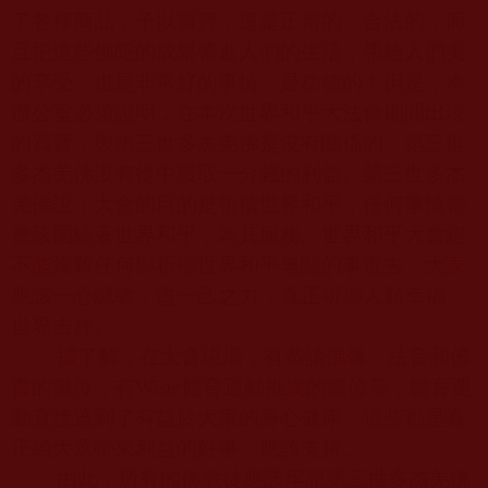
了各種商品，予以買賣，這是正當的、合法的，而
且把這些佛陀的成果帶進人們的生活，帶給人們美
的享受，也是非常好的事情，是功德的！但是，本
辦公室必須說明，在本次世界和平大法會期間出現
的買賣，與第三世多杰羌佛是沒有關係的，第三世
多杰羌佛沒有從中獲取一分錢的利益。第三世多杰
羌佛說：大會的目的是祈禱世界和平，任何事情都
應該圍繞著世界和平，為其服務。世界和平大會絕
不能摻雜任何與祈禱世界和平無關的事進去，大家
應該一心誠敬，盡一己之力，真正祈禱人類幸福、
世界吉祥。
據了解，在大會現場，有恭請佛像、法音和佛
書的攤位，有
Wiser
體育運動推廣的攤位等，體育運
動直接達到了有益於大家的身心健康，這些都是真
正給大眾帶來利益的好事，應該支持。
由此，所有的佛教徒應該牢記第三世多杰羌佛