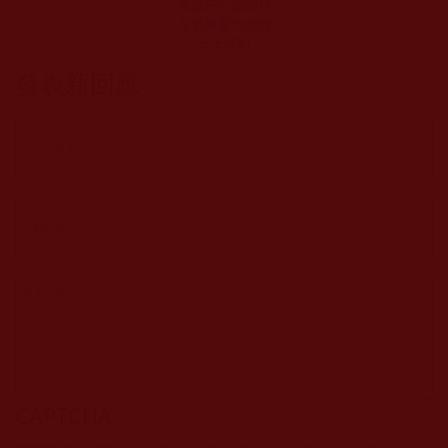
佛教正心會2017
年參與寒士吃飽
三十活動
發表新回應
CAPTCHA