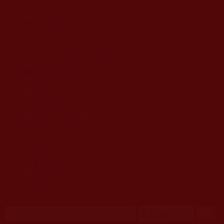
移至主內容
首頁
佛教文告通知 (370)
第三世多杰羌佛簡介與相關資訊 (423)
佛菩薩尊者高僧大德們 (421)
佛教各單位資訊與法會活動 (417)
佛教經藏法義論著 (776)
佛教法會聖蹟證量 (149)
佛教鑑師之道 (292)
佛教聞法點 (792)
佛教修行受用與知見 (3823)
菩提行德 (494)
理諦護法 (726)
文學藝術工巧 (691)
娑婆有溫情 (107)
科學眼 (110)
線上學院 (11)