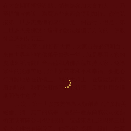
在大會期間擺攤設點，銷售給參加大會的人士，乃
至提前宣傳說：購買這些東西會得到加持。你們弘
揚第三世多杰羌佛的成就，是一個善行，但是，第
三世多杰羌佛說：這樣的說法是偏了方向的，佛教
徒全憑知見要正。
本辦公室在此提醒大家，大家首先必須明白，
來自世界各地的佛弟子齊聚一堂，就是要用大家的
虔誠來祈請觀世音菩薩和諸佛菩薩加持大家，免除
眾生的災難苦厄，給世界帶來和平和幸福。要把心
行真誠地放在祈禱上、利益大眾上，在這麼認真嚴
肅的時刻，我們怎麼能不誠心祈禱，反而利用會議
期間做生意呢？
其次，第三世多杰羌佛為人類創造了許多精美
絕倫、獨一無二的成果，這些生產廠商或公司從藝
術館或有關公司得到授權，這些東西已經與第三世
多杰羌佛沒有關係了。他們得到授權，設計、生產