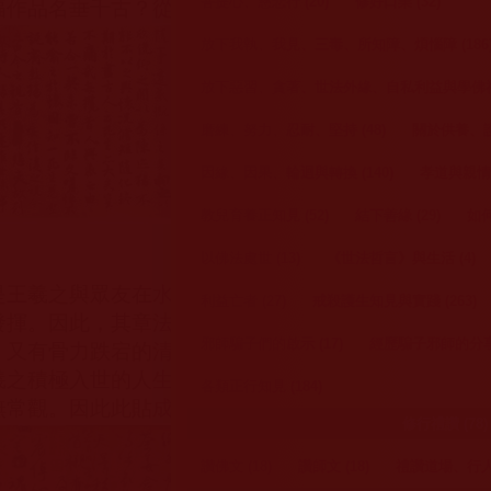
菩提心、慈悲行 (20)
修好口業 (32)
幅作品名垂千古？從三幅作品產生的背景，就可以窺豹
放下我執、我見、三毒、所知障、煩惱障 (186
放下惡習、貪著、世法外緣、自私利益與學佛福報
磨練、努力、忍耐、堅持 (48)
關於供養、護
因緣、因果、輪迴與轉換 (140)
孝道與親情大
教兒育養正知見 (52)
結下善緣 (29)
如何
《蘭亭序》欣賞
以佛法處世 (13)
《世法哲言》與生活 (4)
是王羲之與眾友在水邊隨意取飲，作詩唱和，而微醉之
利益亡者 (27)
戒殺護生知見與實踐 (263)
發揮。因此，其章法自然，一氣呵成。整篇文章結構精
邪師騙子們的啟示 (17)
經歷騙子邪師的分享 
，又有骨力跌宕的清雄之氣，使得當時的心境、文章的
羲之積極入世的人生觀，又體現了他對人生的看法，感
各類正行知見 (184)
無常觀。因此此貼成為了千古絕唱。
修行禮讚 (78)
讚佛文 (18)
讚師文 (18)
禮讚道場、行人 