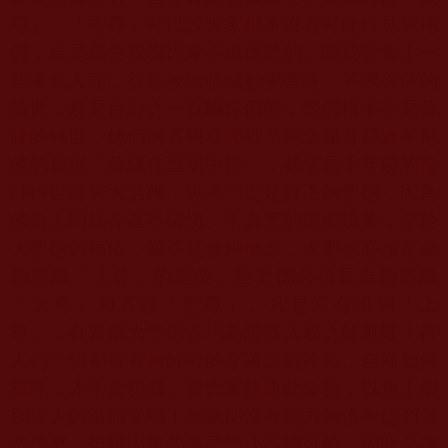
尊」、「聖尊」可以說大家根本沒有可能性見到祂
們，這是眾生福報因緣不俱所致的，關於社會上一
些著名人頭，往往被誇張成妙覺菩薩、等覺菩薩的
轉世，那是百分之一百騙你們的，他們根本不是菩
薩的轉世，他們的五明在哪裡？完全違背釋迦牟尼
佛的規定「菩薩在五明中得」，甚至是千年前的祖
師轉世再來大活佛，也不一定是真正的聖德，因為
佛史上同樣存在不確切、不真實的虛假現象，至於
大聖德的稱位，並不是含糊概念，大聖德必須是金
釦三段「上尊」的地位，巨聖德必須是金釦四段
「太尊」和五段「聖尊」。凡是沒有證到「上
尊」，有冒稱大聖德者均為退道入邪之師無疑！行
人們一切都得看為師者的穿著法裝段位，自知如何
稱呼，才不會犯戒，望大家熟通此公告，以免上個
別壞人的當而受騙！本總部沒有能力為佛教徒們做
些什麼，但錯因果的事是堅決不認可的，因此必須