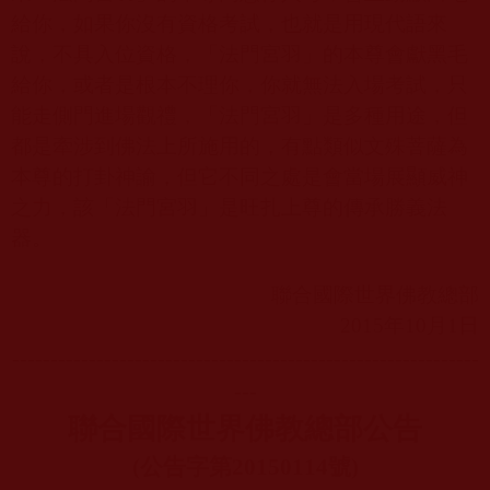
給你，如果你沒有資格考試，也就是用現代語來
說，不具入位資格，「法門宮羽」的本尊會獻黑毛
給你，或者是根本不理你，你就無法入場考試，只
能走側門進場觀禮，「法門宮羽」是多種用途，但
都是牽涉到佛法上所施用的，有點類似文殊菩薩為
本尊的打卦神諭，但它不同之處是會當場展顯威神
之力，該「法門宮羽」是旺扎上尊的傳承勝義法
器。
聯合國際世界佛教總部
2015
年
10
月
1
日
-------------------------------------------------------------
---
聯合國際世界佛教總部公告
(
公告字第
20150114
號
)