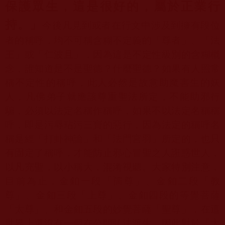
保護眾生，這是很好的，屬於正業行
持。」
今後凡見到或者在行文中涉及到擁有段位
者的稱呼，均不可稱含糊不定義的「尊者」、「法
王」或「仁波且」，因為這是不定性級別的含糊概
念，誰知道是不是聖德？什麼聖德？如果有人照常
稱不定性的稱呼，此人必然是故意助魔害生的妖
人，凡佛弟子就應該尊重聖法所定，不能助邪行
騙，必須以法定名稱作稱呼，如果不以法定名稱稱
呼，即是污辱玷污三寶的惡行，因為法定的稱呼名
稱是經「打卦神諭」和「法門宮羽」所定的，也只
有固定了稱呼，才能防止邪心冒聖之人誑惑世人，
以凡充聖，以小稱大，混淆視聽。大家特別注意，
目前為止，金釦一段「孺尊」、金釦二段「教
尊」、金釦三段「上尊」、金釦四段的等覺菩薩
「太尊」、和金釦五段的妙覺菩薩「聖尊」，在這
世界上還沒有一個在公開弘法渡生，因此對於「太