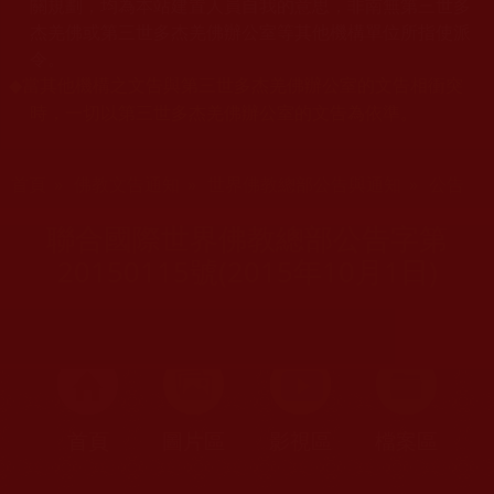
關規劃，均為本站建置人員自我的意思，非南無第三世多
杰羌佛或第三世多杰羌佛辦公室等其他機構單位所指使派
令。
當其他機構之文告與第三世多杰羌佛辦公室的文告相衝突
◆
時，一切以第三世多杰羌佛辦公室的文告為依準。
您在這裡
首頁
»
佛教文告通知
»
世界佛教總部公告與通知
»
公告
聯合國際世界佛教總部公告字第
20150115號(2015年10月1日)
首頁
圖片區
影視區
檔案區