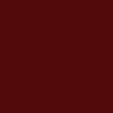
CAPTCHA
該問題用於測試您是否是正常使用者，並防止垃圾郵件自動
提交。