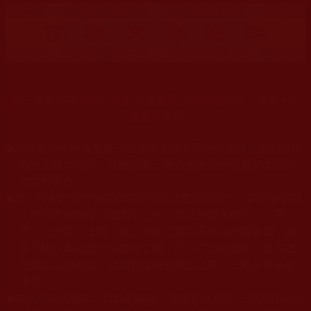
第三世多杰羌佛辦公室的文告是最正確而無誤的，佛弟子們
應遵奉依行。
◆
本站遵奉依行南無第三世多杰羌佛與釋迦牟尼佛所說的教法
為無上根本指南，並遵照第三世多杰羌佛辦公室的文告努
力實行運作。
◆
除三段金釦大聖德能作開示所說法義錯誤較少，四段金釦以
上的巨聖德能作正確開示之外，本站所發布的法王、尊
者、仁波且、法師、居士等的文章均不作為法義依據，最
多只能作為知見行持參考之用，凡不符合南無第三世多杰
羌佛說法的內容，皆屬邪說邊見錯誤之理，一概不可依從
學習。
◆
本站網站的型式、目錄的編排、圖文的呈現等一切資料與相