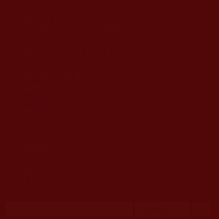
移至主內容
首頁
佛教文告通知 (370)
第三世多杰羌佛簡介與相關資訊 (423)
佛菩薩尊者高僧大德們 (421)
佛教各單位資訊與法會活動 (417)
佛教經藏法義論著 (776)
佛教法會聖蹟證量 (149)
佛教鑑師之道 (292)
佛教聞法點 (792)
佛教修行受用與知見 (3823)
菩提行德 (494)
理諦護法 (726)
文學藝術工巧 (691)
娑婆有溫情 (107)
科學眼 (110)
線上學院 (11)