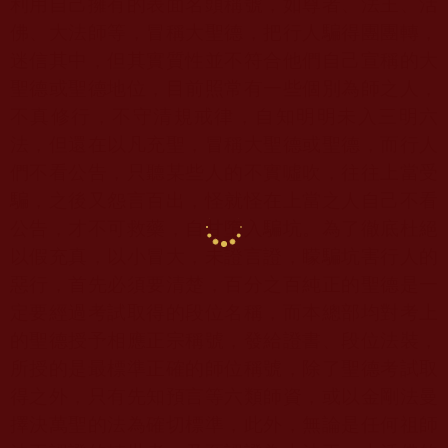
利用自己擁有的表面名頭稱號，如尊者、法王、活
佛、大法師等，冒稱大聖德，把行人騙得團團轉，
迷信其中，但其實質性並不符合他們自己宣稱的大
聖德或聖德地位，目前照常有一些個別為師之人，
不真修行，不守清規戒律，自知明明未入三明六
法，但還在以凡充聖，冒稱大聖德或聖德，而行人
們不看公告，只聽某些人的不實噓吹，往往上當受
騙，之後又怨言百出，怪就怪在上當之人自己不看
公告，才不可救藥，自甘墮入騙坑。為了徹底杜絕
以假充真，以小冒大，未證言證，矇騙坑害行人的
惡行，首先必須要清楚，百分之百純正的聖德是一
定要經過考試取得的段位名稱，而本總部均對考上
的聖德授予相應正宗稱號，發給證書、段位法裝，
所授的是最標準正確的師位稱號，除了聖德考試取
得之外，只有先知預言等六類師資，或以金剛法曼
擇決萬聖的法為確切標準，此外，無論是任何祖師