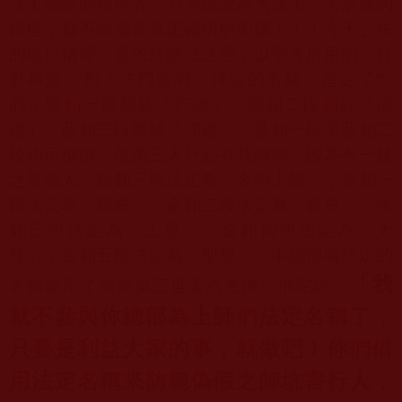
法王認證的轉世者，乃至認證為大法王、大活佛的
轉世，都不能成為真正確切的聖德！！！今天公布
的段位稱呼，是依於教法之理，以聖考所用的「打
卦神諭」和「法門宮羽」擇定的名稱，是定了性
的，藍釦一段屬於「行德」，藍釦二段屬於「增
德」，藍釦三段屬於「潤德」，藍釦一段至藍釦二
段均可稱師，所謂三人行必有我師焉，因為有一技
之長教人，藍釦三段法定為「金剛上師」，金釦一
段法定為「孺尊」，金釦二段法定為「教尊」，金
釦三段法定為「上尊」，金釦四段法定為「太
尊」，金釦五段法定為「聖尊」。本總部將法定的
「我
名稱請示了南無第三世多杰羌佛，佛陀說：
就不參與你總部為上師們法定名稱了，
只要是利益大家的事，就做吧！你們借
用法定名稱來防範偽假之師坑害行人，