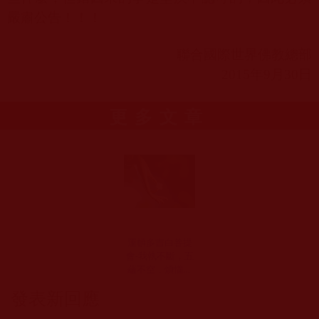
嚴肅公告！！！
聯合國際世界佛教總部
2015
年
9
月
30
日
更多文章
運頓多吉白菩提
會-我執不斷，五
蘊不空，煩惱不
止，痛苦無盡，
發表新回應
成就無望(正信行
人)