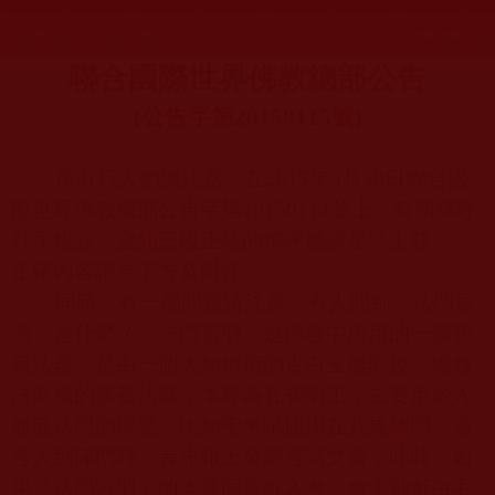
發文時間：2015年10月02日 星期五
瀏覽次數：53
聯合國際世界佛教總部公告
(
公告字第
20150115
號
)
所有行人們請注意，在
2015
年
9
月
30
日聯合國
際世界佛教總部公告字第
20150114
號上，有個稱呼
打字錯誤，金釦三段正確的稱呼應該是「上尊」，
正確內容請見下方及附件。
同時，有一個問題請注意，有人問到「法門宮
羽」是什麼？「法門宮羽」是佛教中所用的一個勝
義法器，是由一個大如姆指的古白玉雕刻後，經修
法而成的勝義法器，本尊為孔雀明王，主要用於入
勝義法門的擇證，比如聖考試旋掛在八風陣門，當
考人到陣門時，首先報上發願考試文書，此時，如
果「法門宮羽」的本尊同意你入考，會主動獻白毛