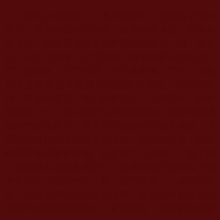
旺扎大尊者說：「有些個別不法之師為了取信
於人，冒宣自己能作內密、勝義內密灌頂，能與本
尊通得，能讓受灌頂者短時間內就成就一切，殊不
知，自吹之師連『法門宮羽』的本尊都不認可他入
門，要知道『法門宮羽』不只是聖考入門用，而是
只要涉及到與本尊護法們的見面交往，都必須要
用，學灌內密頂，第一關首先經『法門宮羽』的本
尊同意入門，進入內密宮才能學灌頂，連學內密灌
頂的門都沒有入，還竟然不知羞恥冒稱大聖德，借
用聖德身份的含糊混淆性概念，而以假充真，已經
釀成很多佛教徒受騙，這是絕不允許的。」為了防
止邪見騙人之師為害眾生，故本總部已經採取了聖
考所用的「打卦神諭」和「法門宮羽」，確切法定
出了為師者們的段位級別稱呼，之前雖然多次公告
說明不同級別聖德的這一嚴肅問題，但有的為師者