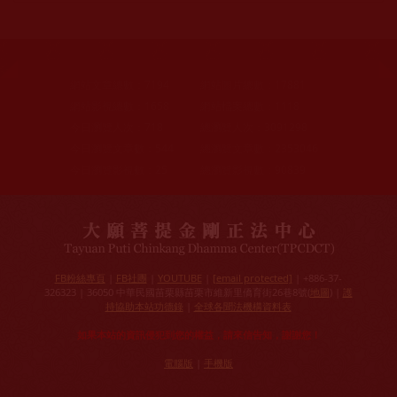
網站文章總數：
7194
網站圖片總數：
17881
網站影視總數：
1658
網站檔案總數：
1118
今日瀏覽人次：
718
總瀏覽人次：
3091298
今日瀏覽文章數：
544
總瀏覽文章數：
2353046
今日瀏覽影視數：
25
總瀏覽影視數：
90839
FB粉絲專頁
|
FB社團
|
YOUTUBE
|
[email protected]
| +886-37-
326323 | 36050 中華民國苗栗縣苗栗市維新里僑育街26巷8號(
地圖
) |
護
持協助本站功德錄
|
全球各聞法機構資料表
如果本站的資訊侵犯到您的權益，請來信告知，謝謝您！
電腦版
|
手機版