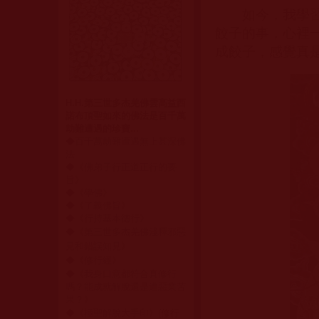
如今，我學
餃子的事，心裡
成餃子，感覺真
H.H.第三世多杰羌佛雲高益西
諾布頂聖如來的佛法是百千萬
劫難遭遇的珍寶...
◆
百千萬劫難遭遇無上甚深佛
法
◆《
佛弟子行正道正行的要
旨
》
◆《
學佛
》
◆《
了義佛旨
》
◆《
行持基本德行
》
◆
《
第三世多杰羌佛淺釋邪惡
見和錯誤知見
》
◆
《
修行經
》
◆《
我身口意都符合真修行
嗎？能成就解脫還是遭惡業苦
果？
》
◆
《
極聖解脫大手印
》(修行