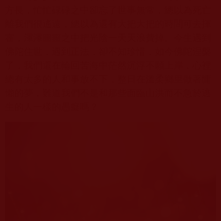
方長，忙忙碌碌之中卻忘了世事無常，總以為死亡
離我們很遙遠，總以為還有大把大把的時間可去揮
霍，渾渾噩噩之中把光陰一天天浪費掉。今生遇到
佛陀住世，遇到正法，卻不知珍惜，如今佛陀涅槃
了，我們還在輪回苦海中茫然沉浮不願上岸，心裡
總有太多的人和事放不下，整日在溫柔鄉里做著慵
懶的夢，難道我們不是和那些面臨山洪而不急於逃
生的人一樣的愚癡嗎？