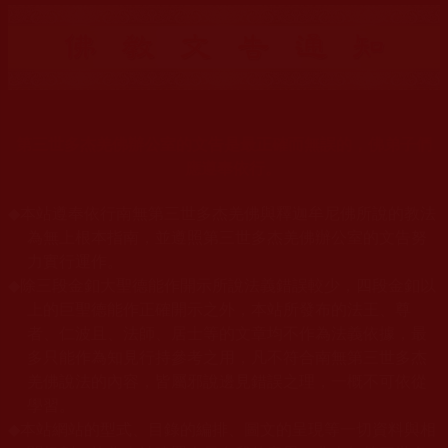
第三世多杰羌佛辦公室的文告是最正確而無誤的，佛弟子們
應遵奉依行。
◆
本站遵奉依行南無第三世多杰羌佛與釋迦牟尼佛所說的教法
為無上根本指南，並遵照第三世多杰羌佛辦公室的文告努
力實行運作。
◆
除三段金釦大聖德能作開示所說法義錯誤較少，四段金釦以
上的巨聖德能作正確開示之外，本站所發布的法王、尊
者、仁波且、法師、居士等的文章均不作為法義依據，最
多只能作為知見行持參考之用，凡不符合南無第三世多杰
羌佛說法的內容，皆屬邪說邊見錯誤之理，一概不可依從
學習。
◆
本站網站的型式、目錄的編排、圖文的呈現等一切資料與相