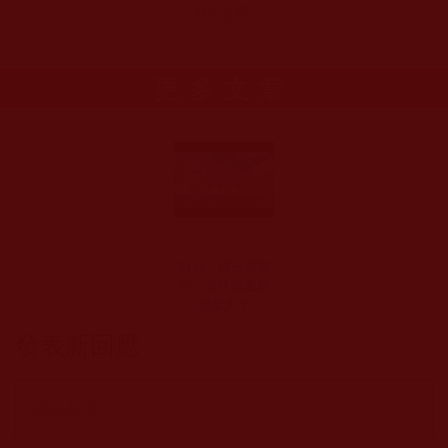
id=275
更多文章
拆台、補台與搭
台，為什麼差距
那麼大？
發表新回應