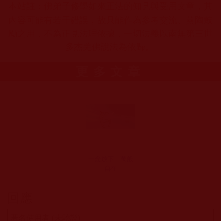
本站註：佛弟子修學如來正法的知見與受用文章，其
內容可能有若干錯誤，故只能作為參考交流、薰陶鼓
勵之用，不為正見法理依據，一切法義以南無第三世
多杰羌佛說法為依歸。
更多文章
一念放下，萬般
自在
回應
匿名使用者 (未驗證)