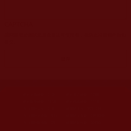
CAPTCHA
該問題用於測試您是否是正常使用者，並防止垃圾郵件自動
提交。
網站文章總數：
7194
網站圖片總數：
17881
網站影視總數：
1658
網站檔案總數：
1118
今日瀏覽人次：
718
總瀏覽人次：
3091298
今日瀏覽文章數：
544
總瀏覽文章數：
2353046
今日瀏覽影視數：
25
總瀏覽影視數：
90839