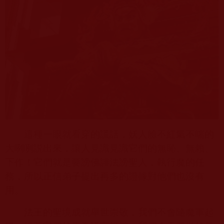
這種一眼就看穿的謊話，妖人臉不紅氣不喘的
大咧咧説出來，讓人見識見識它們的無恥、無賴、
下作！它們就是要謗佛誹法謗聖人，執行魔的任
務，所以正信弟子提出再多的證據對他們也沒有
用。
法王的聖境成就舉世崇敬，我們不會隨魔軍起