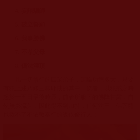
4.
妄語騙師
5.
破立誓願
6.
我事勝佛
7.
不孝父母
8.
僞法灌頂
凡一切修行的四眾弟子，無論功德多大，只要
有犯上述八條三昧耶戒的其中一條者，以犯戒之時
起於十五日最後時辰，前者所服下的佛降甘露，自
然無影流失，因此得不到加持，任何法王、佛菩薩
也救不了不依教奉行的皈依修行人！