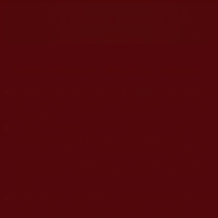
大量佛弟子恭聞羌佛法音，修學如來正法，而獲諸受用。
◆
本站遵奉依行南無第三世多杰羌佛與釋迦牟尼佛所說的教法
為無上根本指南，並遵照第三世多杰羌佛辦公室的文告努
力實行運作。
◆
除三段金釦大聖德能作開示所說法義錯誤較少，四段金釦以
上的巨聖德能作正確開示之外，本站所發布的法王、尊
者、仁波且、法師、居士等的文章均不作為法義依據，最
多只能作為知見行持參考之用，凡不符合南無第三世多杰
羌佛說法的內容，皆屬邪說邊見錯誤之理，一概不可依從
學習。
◆
本站網站的型式、目錄的編排、圖文的呈現等一切資料與相
關規劃，均為本站建置人員自我的意思，非南無第三世多