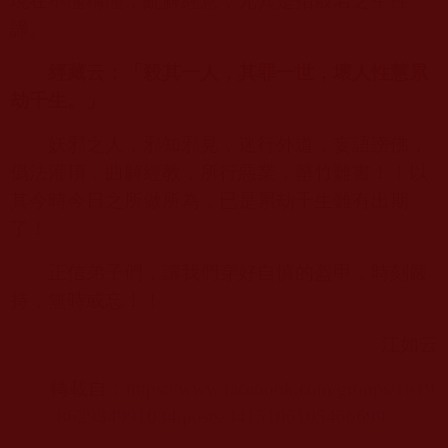
現在不懂稱懂，亂解經意，尤其是指般若之空性
諦。
經藏云：「殺其一人，其罪一世，壞人性慧累
劫千生。」
妖邪之人，邪知邪見，迷行外道，妄語謗佛，
僞法灌頂，曲解經教，所行惡業，罄竹難書！！以
其今時今日之所做所為，已是累劫千生難有出期
了！
正信弟子們，讓我們穿好自慎的盔甲，時刻嚴
持，無時或忘！！
江如云
轉載自：
https://www.facebook.com/groups/1619
862934991034/posts/3415106105466699/