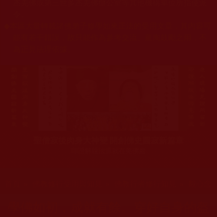
杰羌佛或第三世多杰羌佛辦公室等其他機構單位所指使派
令。
◆
本區大量轉載諸佛弟子修學如來正法的受用文章，其內容可
能有若干錯誤，故只能作為參考交流、薰陶鼓勵之用，不
為正見法理依據。
聖僧寂後肉身大神變 開創佛史圓寂新篇章
印證解脫法源就在羌佛處
您在這裡
首頁
»
佛教修行受用與知見
»
佛教行者修行知見
»
觀心念
學佛如初，成就有餘。穿好自身的盔