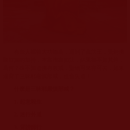
有些人福報大功德高，遇到了真法王，受到佛
降甘露的加持，本當增壽如法，結果卻不如其然，
爲何？殊不知道佛有教戒，聖物可來亦可去，如果
違背了三昧耶嚴慎部戒，也會失道！
什麽是三昧耶嚴慎部戒？
1.
起意殺生
2.
迷行外道
3.
背謗師行