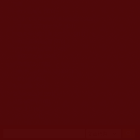
移至主內容
首頁
佛教文告通知 (370)
第三世多杰羌佛簡介與相關資訊 (423)
佛菩薩尊者高僧大德們 (421)
佛教各單位資訊與法會活動 (417)
佛教經藏法義論著 (776)
佛教法會聖蹟證量 (149)
佛教鑑師之道 (292)
佛教聞法點 (792)
佛教修行受用與知見 (3823)
菩提行德 (494)
理諦護法 (726)
文學藝術工巧 (691)
娑婆有溫情 (107)
科學眼 (110)
線上學院 (11)