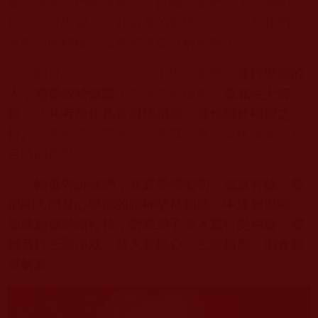
舞，繞著它們的愚蠢謊言打轉。我們今天要做的是
如何好好學習，穿好自身的盔甲，以法王為我們崇
敬學習的榜樣，以期將來成就解脫啊！
帕母在《
入法門論
》中告訴我們，
修行學佛的
人，需要依於慎覺！
怎麽依於慎覺？
蓮花生大師
說：「凡有所作爲皆與法相應，莫作離於福智之
行。」
意思是不要做不合教戒之事，這樣就能穿好
自慎的盔甲了！
帕母告訴我們，其實學佛如初。成就有餘，要
把剛入門發心學佛的精神堅持到底，中途無退轉，
如法起修於諸行持，密乘弟子深入履行受用論，虔
誠恭行三聚净戒，發大菩提心，三業相應，則會圓
滿解脫。