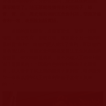
持著當時的姿勢，分秒無誤的，
法王就生死自由、
圓寂離世了。法王荼毗後獲得舍利堅固子，綠、
青、黄、白、黑史無前例的五色舍利花，堅固牙齒
舍利一枚，表所說如語實語。
這樣的實相顯聖，讓魔軍驚慌、疑懼、憎恨、
惱怒，如芒在背，如骾在喉，像跳梁小丑一般的叫
囂叫賣
“
舍利
”
，說他們把人燒出了舍利，所以他們
是有佛法的，然後完全罔顧祿東贊法王
⽣
死自由的
聖證量，偉大的解脫成就，甚至污衊法王的舍利堅
固子是買來的！！因爲白色的舍利堅固子光圓發
亮，妖人便拿了街上賣的圓珠子來對照，暗示說外
型一樣所以證明法王的舍利堅固子是街上買來
的！！