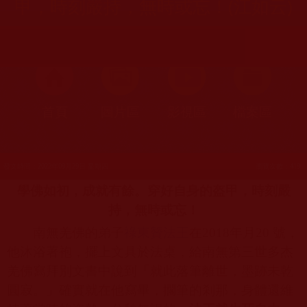
甲，時刻嚴持，無時或忘！(江如云)
首頁
圖片區
影視區
檔案區
發文時間：2022年09月29日 星期四
瀏覽次數：419
學佛如初，成就有餘。穿好自身的盔甲，時刻嚴
持，無時或忘！
南無羌佛的弟
⼦
祿東贊法王
在
2018
年月
20
號，
他沐浴著袍，擺上
⽂
具於法桌，給南無第三世多杰
羌佛寫拜別
⽂
書中說到「就此落筆離世，墨跡未乾
圓寂。」確實就在他寫畢，擱筆的剎那，身體還維