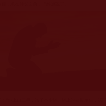
廟裡，跪在師父面前，把經過說了。
問：“你上山三年，讀了不少經。經上說要度眾生，我