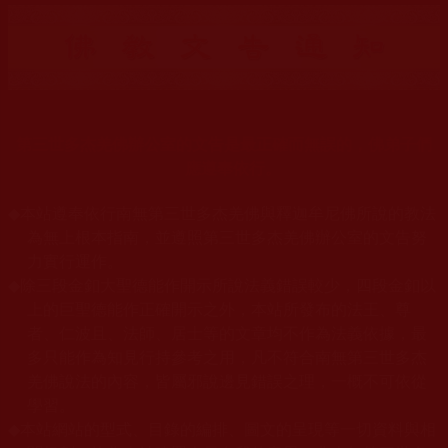
第三世多杰羌佛辦公室的文告是最正確而無誤的，佛弟子們
應遵奉依行。
◆
本站遵奉依行南無第三世多杰羌佛與釋迦牟尼佛所說的教法
為無上根本指南，並遵照第三世多杰羌佛辦公室的文告努
力實行運作。
◆
除三段金釦大聖德能作開示所說法義錯誤較少，四段金釦以
上的巨聖德能作正確開示之外，本站所發布的法王、尊
者、仁波且、法師、居士等的文章均不作為法義依據，最
多只能作為知見行持參考之用，凡不符合南無第三世多杰
羌佛說法的內容，皆屬邪說邊見錯誤之理，一概不可依從
學習。
◆
本站網站的型式、目錄的編排、圖文的呈現等一切資料與相