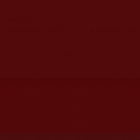
CAPTCHA
該問題用於測試您是否是正常使用者，並防止垃圾郵件自動
提交。
網站文章總數：
7195
網站圖片總數：
17882
網站影視總數：
1658
網站檔案總數：
1118
今日瀏覽人次：
1257
總瀏覽人次：
3093988
今日瀏覽文章數：
978
總瀏覽文章數：
2355166
今日瀏覽影視數：
101
總瀏覽影視數：
91007