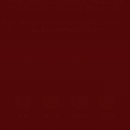
關規劃，均為本站建置人員自我的意思，非南無第三世多
杰羌佛或第三世多杰羌佛辦公室等其他機構單位所指使派
令。
當其他機構之文告與第三世多杰羌佛辦公室的文告相衝突
◆
時，一切以第三世多杰羌佛辦公室的文告為依準。
您在這裡
首頁
»
佛教文告通知
»
國際佛教僧尼總會公告與通知
»
來
國際佛教僧尼總會來稿照轉2011年
12月8日
首頁
圖片區
影視區
檔案區