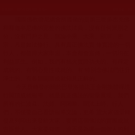
發文時間：2011年12月10日 星期六
瀏覽次數：149
國際佛教僧尼總會所遵循的是第三世多杰羌佛
和釋迦牟尼佛的完整的佛法法義，沒有任何派別之
分，沒有門戶之見，無論小乘、大乘、顯宗、密
宗，凡是如法修行、具有真正佛法實 修實證的一切
行人，都值得大家學習，本會都會宣傳，一切均在
利益眾生。例如，我們有拙火實證功夫的、有禪定
成就的、有明心見性成就的、有 特別念佛法門往升
淨土的、有各類開頂成就知見正解的。
今天所轉發的關於巴登洛德法王金剛換體禪境
行開頂成就報導，就是真正佛法的聖量展現，我們
所有的仁波且、法師、阿闍黎、聞法上師、行人
們，不僅要自己看讀報導文論，更希 望大家儘量轉
發及列印出來發給大家，要將這個佛法的實際成就
告訴世人。大家要知道，這不是為哪一個個人的利