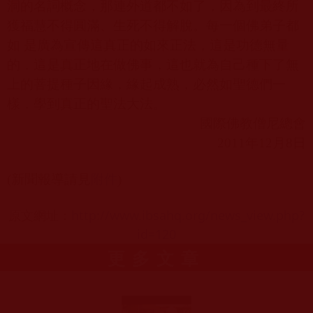
洞的名詞概念，那連外道都不如了，因為到最終所
獲福慧不得圓滿、生死不得解脫。每一個佛弟子都
如 是廣為宣傳這真正的如來正法，這是功德無量
的，這是真正地在做佛事，這也就為自己種下了無
上的菩提種子因緣，緣起成熟，必然如聖德們一
樣，學到真正的聖法大法。
國際佛教僧尼總會
2011
年
12
月
8
日
(
新聞報導請見
附件
)
原文網址：
http://www.ibsahq.org/news_view.php?
id=120
更多文章