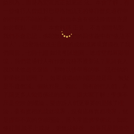
益所為，而是為宏宣真正如來正 法。本會了解，有
一些修行人曾經對巴登洛德法王的修行歷史過程中
的行持有不同的看法，包括本會有些法師曾經亦是
如此觀點，但是，本會執持 正見，不含個體私慾，
我們不會忘記，佛陀教導我們的四依義中有“依法不
依人”，巴登洛德法王目前的成就境界現實擺在了我
們面前，七師十證 如法考試過關，連虛空都展顯聖
境，我們普通行人有什麼資格不遵聖法？至於有人
說以後他是否退道，那時以後年審的事，現在他的
聖量就是過關 了，如果還繼續糾纏那些是非，無疑
是不遵教誡、偏執邪見。因此，所有的行人們，為
了讓更多人知道佛法的偉大，讓大家了解：學佛不
只是空頭 的理論，要告訴人們更重要的是除了理
論，要有實相的成就境界，沒有這種實相境界，就
是虛而不實的空頭理論，落入常規佛學佛法，如此
修行則 談不上成就，更無法解脫。如果只是那些空