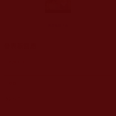
將愛蔓延下去
發表新回應