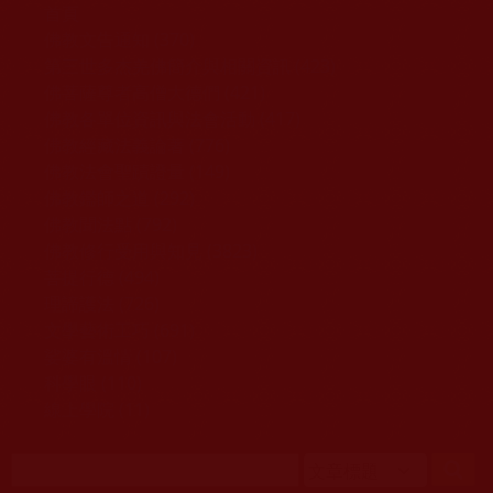
移至主內容
首頁
佛教文告通知 (370)
第三世多杰羌佛簡介與相關資訊 (423)
佛菩薩尊者高僧大德們 (421)
佛教各單位資訊與法會活動 (417)
佛教經藏法義論著 (776)
佛教法會聖蹟證量 (149)
佛教鑑師之道 (292)
佛教聞法點 (792)
佛教修行受用與知見 (3823)
菩提行德 (494)
理諦護法 (726)
文學藝術工巧 (691)
娑婆有溫情 (107)
科學眼 (110)
線上學院 (11)